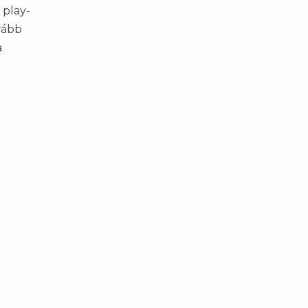
 play-
vább
a