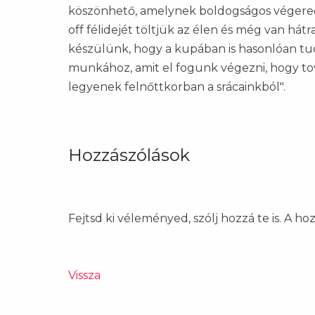
köszönhető, amelynek boldogságos végered
off félidejét töltjük az élen és még van h
készülünk, hogy a kupában is hasonlóan tudj
munkához, amit el fogunk végezni, hogy tová
legyenek felnőttkorban a srácainkból".
Hozzászólások
Fejtsd ki véleményed, szólj hozzá te is. A h
Vissza