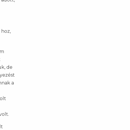
 hoz,
em
t
uk, de
lyezést
nnak a
olt
olt.
lt