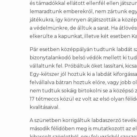
és támadókkal ellátott ellenfél ellen játs
lemaradtunk emberekről, nem zártunk egy
játékukra, így könnyen átjátszották a köz
a védelmünkre, de álltuk a sarat. Ha átlövé
elkerülte a kapunkat, illetve két esetben 
Pár esetben középpályán tudtunk labdát s
bizonytalankodó belső védők mellett ki tu
vállaltunk fel. Próbáltuk őket lassítani, ki
Egy-kétszer jól hoztuk ki a labdát kiforgássa
felvállalva bátran hoztuk előre, vagy jobb o
nem tudtuk sokáig birtokolni se a középső 
17 tétmeccs közül ez volt az első olyan féli
kvalitásaival.
A szünetben korrigáltuk labdaszerző tevé
második félidőben meg is mutatkozott az el
kiharcolt szögletből, egy felugrásból szerze