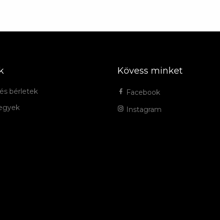
k
Kövess minket
és bérletek
Facebook
jegyek
Instagram