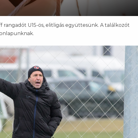
 rangadót U15-ös, elitligás együttesünk. A találkozót
honlapunknak.