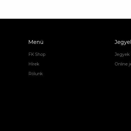
Menü
Jegye
FK Shop
Jegyek 
Hírek
Online 
Rólunk