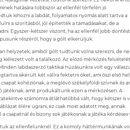
inek hatására többször az ellenfél térfelén jó
k kihozni a labdát, folyamatos nyomás alatt tartva a
lni a szorításból, jól építették a támadásaikat, de a
ni. Egyszer-kétszer viszont, ha az ellenfél jobb döntést
pusunk részéről, hogy a gólt elkerüljük.
an helyzetek, amiből gólt tudtunk volna szerezni, de n
g kiélezett volt a találkozó. Az előző mérkőzés felvételé
 Minden labdaszerző taktikai húzásunkra volt egy válasz
artva sikerült két vállra fektetni őket, ami őszi első he
 csapat kohéziónak, a meglévő székelyföldi szívnek és a
ó játéknak, amit produkáltunk ezen a mérkőzésen. A
zatekintve számomra átláthatóbbá vált, hogy kétszer is v
blázat élére ugrani, ez csak most adatott meg, annak
l a csapatnál és bizony sok játékosnak a játéka kérdéses v
rtuk az ellenfelünknél. Ez a komoly háttérmunkának vo