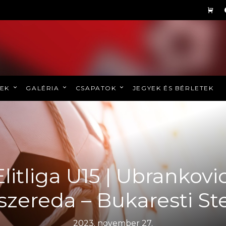
REK
GALÉRIA
CSAPATOK
JEGYEK ÉS BÉRLETEK
Elitliga U15 | Ubrankovic
szereda – Bukaresti St
2023. november 27.