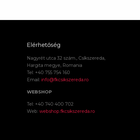
Elérhetőség
Nagyrét utca 32 szám., Csíkszereda,
Hargita megye, Romania
Tel: +40 755 754 160
Email:
info@fkcsikszereda.ro
WEBSHOP
Tel: +40 740 400 702
Web:
webshop.fkcsikszereda.ro