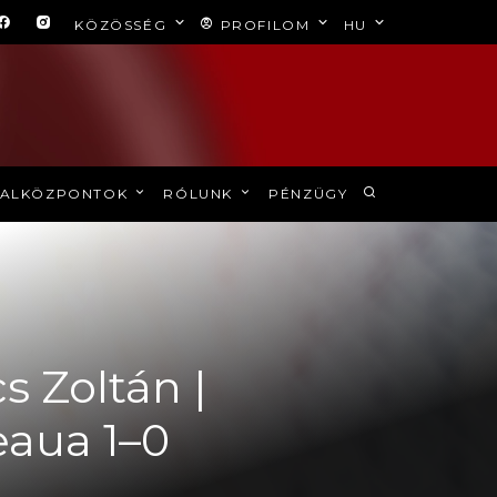
KÖZÖSSÉG
PROFILOM
HU
ALKÖZPONTOK
RÓLUNK
PÉNZÜGY
s Zoltán |
eaua 1–0