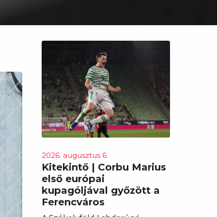
2026. augusztus 6.
Kitekintő | Corbu Marius
első európai
kupagóljával győzött a
Ferencváros