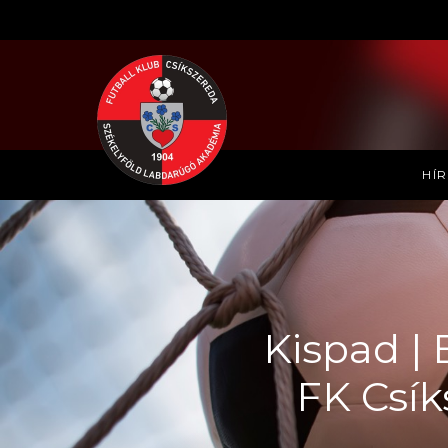
HÍ
Kispad | 
FK Csík