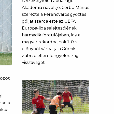
A Székelyföld Labdarúgó
Akadémia neveltje, Corbu Marius
szerezte a Ferencváros győztes
gólját szerda este az UEFA
Európa-liga selejtezőjének
harmadik fordulójában, így a
magyar rekordbajnok 1–0-s
előnyből várhatja a Górnik
Zabrze elleni lengyelországi
visszavágót.
kozót
el
ban a
okkal