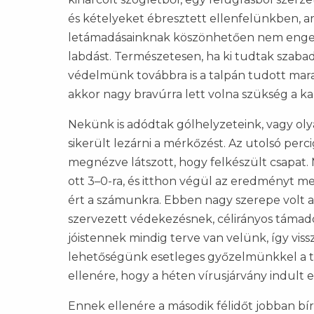
és kételyeket ébresztett ellenfelünkben, am
letámadásainknak köszönhetően nem engedtü
labdást. Természetesen, ha ki tudtak szabadu
védelmünk továbbra is a talpán tudott marad
akkor nagy bravúrra lett volna szükség a ka
Nekünk is adódtak gólhelyzeteink, vagy oly
sikerült lezárni a mérkőzést. Az utolsó perci
megnézve látszott, hogy felkészült csapat.
ott 3–0-ra, és itthon végül az eredményt megt
ért a számunkra. Ebben nagy szerepe volt a
szervezett védekezésnek, célirányos támad
jóistennek mindig terve van velünk, így viss
lehetőségünk esetleges győzelmünkkel a tá
ellenére, hogy a héten vírusjárvány indult e
Ennek ellenére a második félidőt jobban bí