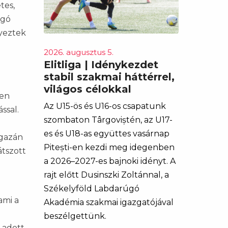
tes,
zgó
lyeztek
2026. augusztus 5.
Elitliga | Idénykezdet
stabil szakmai háttérrel,
világos célokkal
ben
Az U15-ös és U16-os csapatunk
ssal.
szombaton Târgoviștén, az U17-
es és U18-as együttes vasárnap
igazán
Pitești-en kezdi meg idegenben
átszott
a 2026–2027-es bajnoki idényt. A
rajt előtt Dusinszki Zoltánnal, a
Székelyföld Labdarúgó
ami a
Akadémia szakmai igazgatójával
beszélgettünk.
 adott,