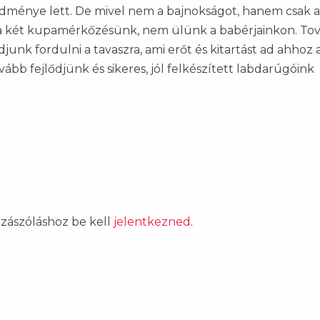
ménye lett. De mivel nem a bajnokságot, hanem csak a
átra két kupamérkőzésünk, nem ülünk a babérjainkon. To
unk fordulni a tavaszra, ami erőt és kitartást ad ahhoz 
bb fejlődjünk és sikeres, jól felkészített labdarúgóink
ozzászóláshoz be kell
jelentkezned
.