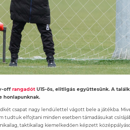
y-off
rangadót
U15-ös, elitligás együttesünk. A talál
e honlapunknak.
dkét csapat nagy lendülettel vágott bele a játékba. Miv
em tudtuk elfojtani minden esetben támadásukat csírájá
hnikailag, taktikailag kiemelkedően képzett középpályás