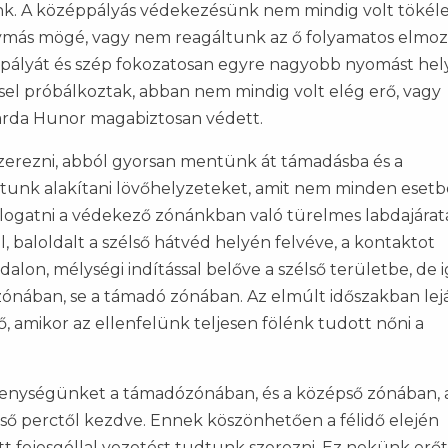
zunk. A középpályás védekezésünk nem mindig volt tökéle
más mögé, vagy nem reagáltunk az ő folyamatos elmo
éppályát és szép fokozatosan egyre nagyobb nyomást he
ssel próbálkoztak, abban nem mindig volt elég erő, vagy
Karda Hunor magabiztosan védett.
zerezni, abból gyorsan mentünk át támadásba és a
dtunk alakítani lövőhelyzeteket, amit nem minden eset
csalogatni a védekező zónánkban való türelmes labdajáratá
l, baloldalt a szélső hátvéd helyén felvéve, a kontaktot
ldalon, mélységi indítással belőve a szélső területbe, de 
zónában, se a támadó zónában. Az elmúlt időszakban lej
dő, amikor az ellenfelünk teljesen fölénk tudott nőni a
kenységünket a támadózónában, és a középső zónában, 
ső perctől kezdve. Ennek köszönhetően a félidő elején
tt fejesgóllal vezetést tudtunk szerezni. Ez nekünk erőt