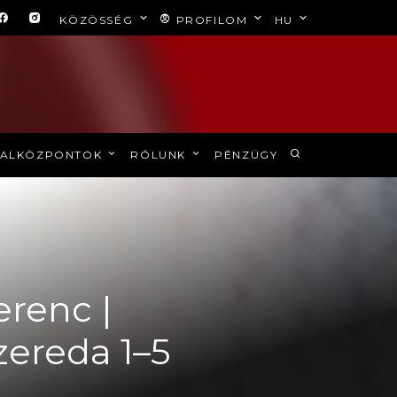
KÖZÖSSÉG
PROFILOM
HU
ALKÖZPONTOK
RÓLUNK
PÉNZÜGY
erenc |
zereda 1–5