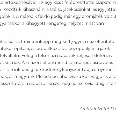
ő értékesítésével. Ez egy kicsit felébresztette csapatom,
. Kezdtük kihasználni a szélső játékosainkat, és így jöttek
ólok is. A második félidő pedig már egy örömjáték volt. J
 Ugyanakkor a kihagyott rengeteg helyzet miatt van
 is, bár azt mindenképp meg kell jegyezni az ellenfelün
tékot építeni, és próbálkoztak a középpályán a játék
felvállalni. Főleg a felsőházi csapatok teljesen defenzív,
 építkeznek. Ami azért ellentmond az utánpótlásnevelés
 bár nálunk pedig az eredménykényszer tudja elnyomni 
ak, és megyünk Ploiești-be, ahol vissza kell vágjunk a ta
esszőfutása a csapatunknak, még ha ez rövid ideig is tar
Archív felvétel: Pá