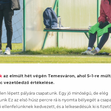
k
az elmúlt hét végén Temesváron, ahol 5–1-re múlt
enc vezetőedző értékelése.
len lépett pályára csapatunk. Egy jó minőségű, de elég
nk Ez az első húsz percre rá is nyomta bélyegét a csa
i ellenfelünknek kedvezett, és a lelkesedésük ki is fizet