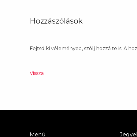
Hozzászólások
Fejtsd ki véleményed, szólj hozzá te is. A h
Vissza
Menü
Jegye