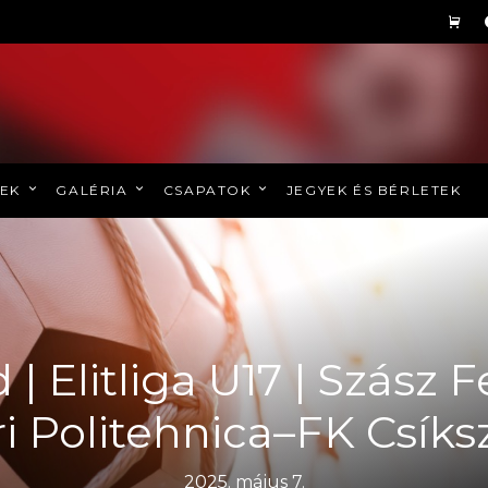
REK
GALÉRIA
CSAPATOK
JEGYEK ÉS BÉRLETEK
 | Elitliga U17 | Szász F
 Politehnica–FK Csíks
2025. május 7.