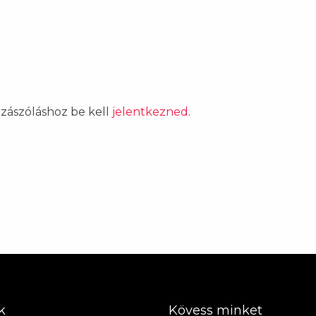
ozzászóláshoz be kell
jelentkezned
.
k
Kövess minket