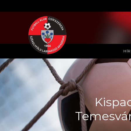
HÍ
Kispad
Temesvári