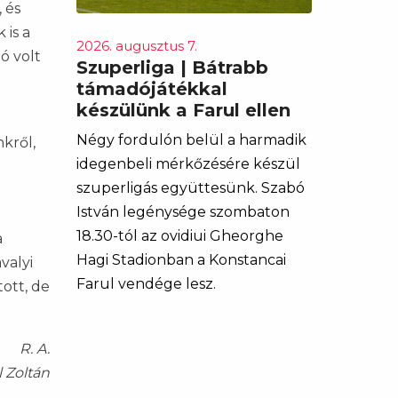
 és
 is a
2026. augusztus 7.
ó volt
Szuperliga | Bátrabb
támadójátékkal
készülünk a Farul ellen
Négy fordulón belül a harmadik
kről,
idegenbeli mérkőzésére készül
szuperligás együttesünk. Szabó
István legénysége szombaton
18.30-tól az ovidiui Gheorghe
a
Hagi Stadionban a Konstancai
valyi
Farul vendége lesz.
tott, de
R. A.
l Zoltán