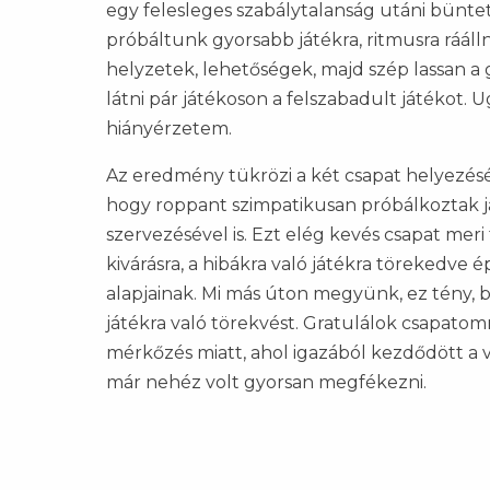
egy felesleges szabálytalanság utáni büntet
próbáltunk gyorsabb játékra, ritmusra ráállni
helyzetek, lehetőségek, majd szép lassan a g
látni pár játékoson a felszabadult játékot.
hiányérzetem.
Az eredmény tükrözi a két csapat helyezését
hogy roppant szimpatikusan próbálkoztak já
szervezésével is. Ezt elég kevés csapat meri 
kivárásra, a hibákra való játékra törekedve
alapjainak. Mi más úton megyünk, ez tény,
játékra való törekvést. Gratulálok csapatomn
mérkőzés miatt, ahol igazából kezdődött a v
már nehéz volt gyorsan megfékezni.