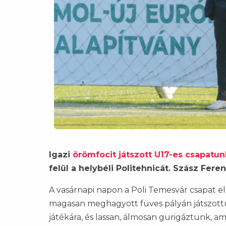
Igazi
örömfocit játszott U17-es csapatun
felül a helybéli Politehnicát. Szász Fer
A vasárnapi napon a Poli Temesvár csapat el
magasan meghagyott füves pályán játszottu
játékára, és lassan, álmosan gurigáztunk, am