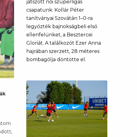
játszott női szuperligás
csapatunk: Kollár Péter
tanítványai Szovátán 1–0-ra
legyőzték bajnokságbeli első
ellenfelünket, a Besztercei
Gloriát. A találkozót Ezer Anna
hajrában szerzett, 28 méteres
bombagólja döntötte el.
ák
patom
ődött,