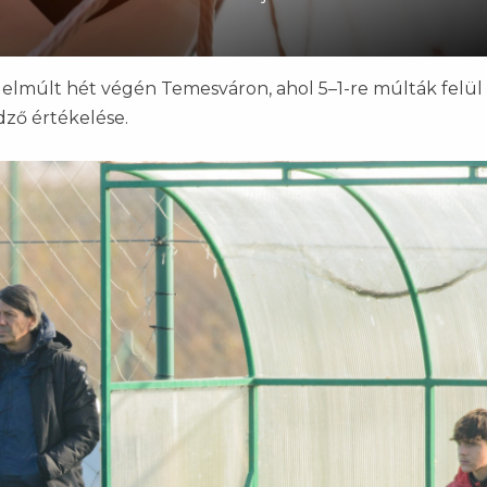
z elmúlt hét végén Temesváron, ahol 5–1-re múlták felül
dző értékelése.