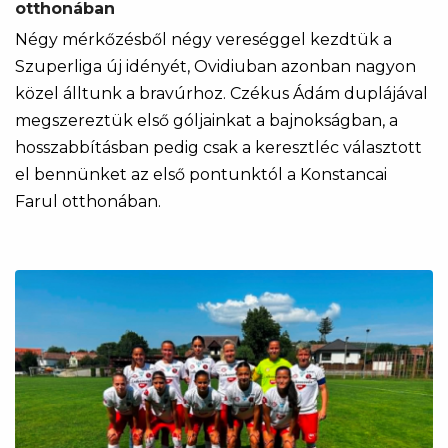
otthonában
Négy mérkőzésből négy vereséggel kezdtük a
Szuperliga új idényét, Ovidiuban azonban nagyon
közel álltunk a bravúrhoz. Czékus Ádám duplájával
megszereztük első góljainkat a bajnokságban, a
hosszabbításban pedig csak a keresztléc választott
el bennünket az első pontunktól a Konstancai
Farul otthonában.