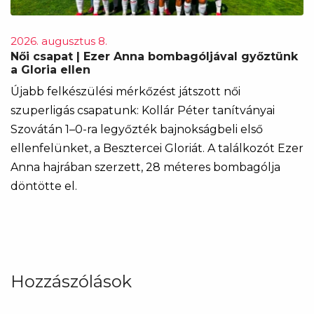
2026. augusztus 8.
Női csapat | Ezer Anna bombagóljával győztünk
a Gloria ellen
Újabb felkészülési mérkőzést játszott női
szuperligás csapatunk: Kollár Péter tanítványai
Szovátán 1–0-ra legyőzték bajnokságbeli első
ellenfelünket, a Besztercei Gloriát. A találkozót Ezer
Anna hajrában szerzett, 28 méteres bombagólja
döntötte el.
Hozzászólások