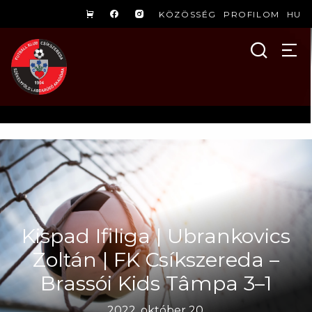
KÖZÖSSÉG
PROFILOM
HU
Kispad Ifiliga | Ubrankovics
Zoltán | FK Csíkszereda –
Brassói Kids Tâmpa 3–1
2022. október 20.