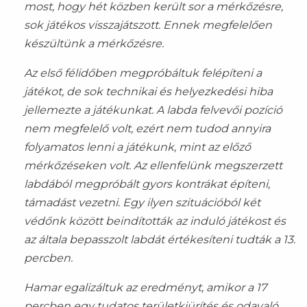
most, hogy hét közben került sor a mérkőzésre,
sok játékos visszajátszott. Ennek megfelelően
készültünk a mérkőzésre.
Az első félidőben megpróbáltuk felépíteni a
játékot, de sok technikai és helyezkedési hiba
jellemezte a játékunkat. A labda felvevői pozíció
nem megfelelő volt, ezért nem tudod annyira
folyamatos lenni a játékunk, mint az előző
mérkőzéseken volt. Az ellenfelünk megszerzett
labdából megpróbált gyors kontrákat építeni,
támadást vezetni. Egy ilyen szituációból két
védőnk között beindították az induló játékost és
az általa bepasszolt labdát értékesíteni tudták a 13.
percben.
Hamar egalizáltuk az eredményt, amikor a 17
percben egy tudatos területkiürítés és odavaló