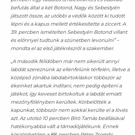
befutás által a két Botond, Nagy és Sebestyén
játszott össze, az utóbbi a védők között ki tudott
lépni és a kapus mellett értékesítette a ziccert. A
39. percben ismételten Sebestyén Botond villant
és előnnyel tudtunk a szünetben levonulni” –
mondta el az első játékrészről a szakember.
„
A második félidőben már nem sikerült annyi
labdát szereznünk az ellenfelünk térfelén, illetve a
középső zónába labdabirtokláskor többször az
ékeinket akartuk indítani, nem pedig építeni a
játékot, így keveset birtokoltuk a labdát emiatt
mezőnyfölényben kerültek. Körbelőtték a
kapunkat, többször nem sokkal kerülte el a lövés
azt. Az utolsó 10 percben Bíró Tamás beállásával
hatékonyabbá vált a támadójátékunk. Ennek
köszönhetően a 88. percben Péter Zsombi