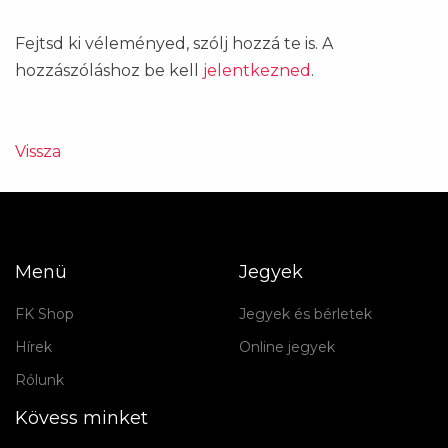
Fejtsd ki véleményed, szólj hozzá te is. A
hozzászóláshoz be kell
jelentkezned
.
Vissza
Menü
Jegyek
FK Shop
Jegyek és bérletek
Hírek
Online jegyek
Rólunk
Kövess minket