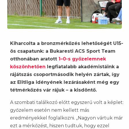
Kiharcolta a bronzmérkőzés lehetőségét U15-
ös csapatunk: a Bukaresti ACS Sport Team
otthonában aratott
1–0-s győzelemnek
köszönhetően
legfiatalabb akadémistáink a
rájátszás csoportmásodik helyén zártak, így
az Elitliga idényének lezárásaként még egy
tétmérkőzés vár rájuk – a kisdöntő.
A szombati találkozó előtt egyszerű volt a képlet:
győzelem esetén nem kellett más
eredményekkel foglalkozni. „Nagyon vártuk már
ezt a mérkőzést, hiszen tudtuk, hogy ezzel