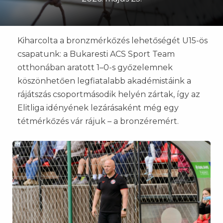
Kiharcolta a bronzmérkőzés lehetőségét U15-ös
csapatunk: a Bukaresti ACS Sport Team
otthonában aratott 1–0-s győzelemnek
köszönhetően legfiatalabb akadémistáink a
rájátszás csoportmásodik helyén zártak, így az
Elitliga idényének lezárásaként még egy
tétmérkőzés vár rájuk – a bronzéremért.