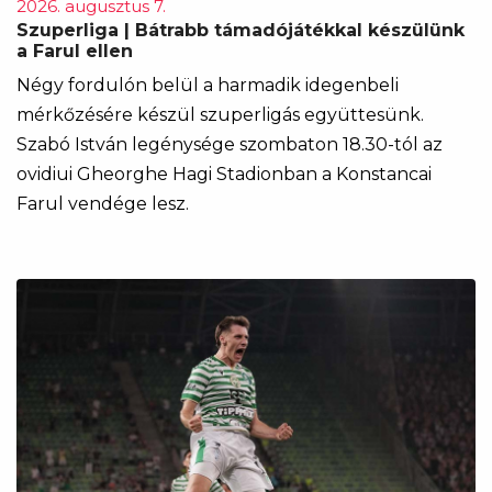
2026. augusztus 7.
Szuperliga | Bátrabb támadójátékkal készülünk
a Farul ellen
Négy fordulón belül a harmadik idegenbeli
mérkőzésére készül szuperligás együttesünk.
Szabó István legénysége szombaton 18.30-tól az
ovidiui Gheorghe Hagi Stadionban a Konstancai
Farul vendége lesz.