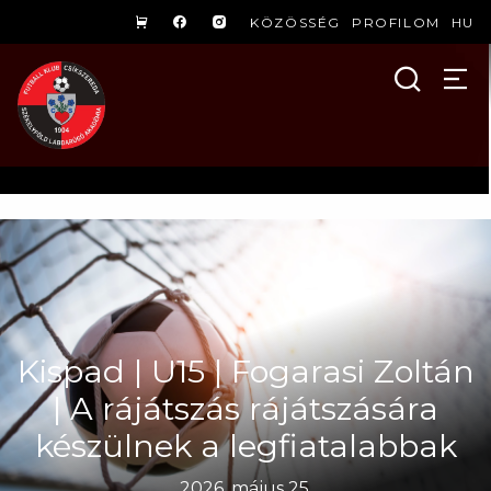
KÖZÖSSÉG
PROFILOM
HU
Kispad | U15 | Fogarasi Zoltán
| A rájátszás rájátszására
készülnek a legfiatalabbak
2026. május 25.