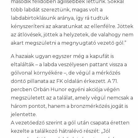
második félidőben agilisebbek lettünk. Sokkal
több labdát szereztünk, magas volt a
labdabirtoklásunk aránya, így rá tudtuk
kényszeríteni az akaratunkat az ellenfélre. Jöttek
az átlövések, jöttek a helyzetek, de valahogy nem
akart megszületni a megnyugtató vezető gól.”
A hazaiak ugyan egyszer még a kapufát is
eltalálták – a labda veszélyesen pattant vissza a
gólvonal környékére –, de végül a mérkőzés
döntő pillanata az FK oldalán érkezett. A 71.
percben Orbán Hunor egyéni akciója végén
megszületett az a találat, amely végül nemcsak a
három pontot, hanem a bronzmérkőzés jogát is
jelentette.
A vezetőedző szerint a gól után csapata éretten
kezelte a találkozó hátralévő részét: „Jól