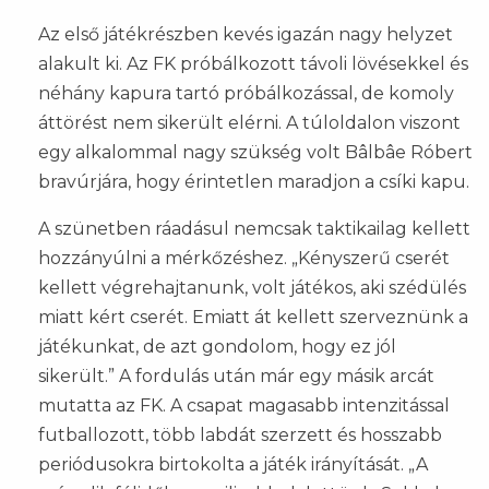
Az első játékrészben kevés igazán nagy helyzet
alakult ki. Az FK próbálkozott távoli lövésekkel és
néhány kapura tartó próbálkozással, de komoly
áttörést nem sikerült elérni. A túloldalon viszont
egy alkalommal nagy szükség volt Bâlbâe Róbert
bravúrjára, hogy érintetlen maradjon a csíki kapu.
A szünetben ráadásul nemcsak taktikailag kellett
hozzányúlni a mérkőzéshez. „Kényszerű cserét
kellett végrehajtanunk, volt játékos, aki szédülés
miatt kért cserét. Emiatt át kellett szerveznünk a
játékunkat, de azt gondolom, hogy ez jól
sikerült.” A fordulás után már egy másik arcát
mutatta az FK. A csapat magasabb intenzitással
futballozott, több labdát szerzett és hosszabb
periódusokra birtokolta a játék irányítását. „A