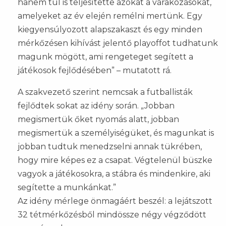
hanem túl is teljesítette azokat a várakozásokat,
amelyeket az év elején remélni mertünk. Egy
kiegyensúlyozott alapszakaszt és egy minden
mérkőzésen kihívást jelentő playoffot tudhatunk
magunk mögött, ami rengeteget segített a
játékosok fejlődésében” – mutatott rá.
A szakvezető szerint nemcsak a futballisták
fejlődtek sokat az idény során. „Jobban
megismertük őket nyomás alatt, jobban
megismertük a személyiségüket, és magunkat is
jobban tudtuk menedzselni annak tükrében,
hogy mire képes ez a csapat. Végtelenül büszke
vagyok a játékosokra, a stábra és mindenkire, aki
segítette a munkánkat.”
Az idény mérlege önmagáért beszél: a lejátszott
32 tétmérkőzésből mindössze négy végződött