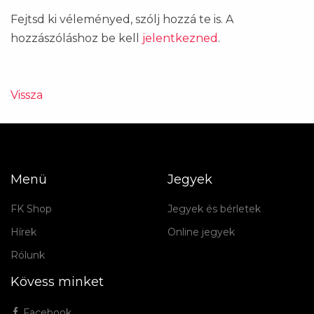
Fejtsd ki véleményed, szólj hozzá te is. A
hozzászóláshoz be kell
jelentkezned
.
Vissza
Menü
Jegyek
FK Shop
Jegyek és bérletek
Hírek
Online jegyek
Rólunk
Kövess minket
Facebook