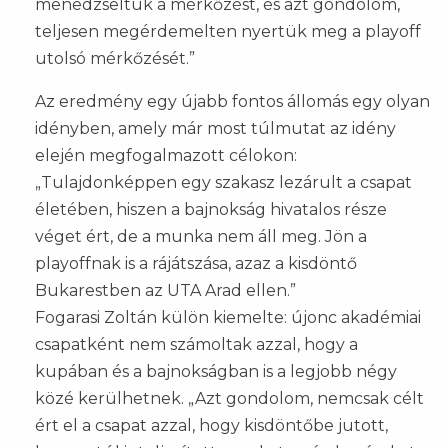
menedzseltük a mérkőzést, és azt gondolom,
teljesen megérdemelten nyertük meg a playoff
utolsó mérkőzését.”
Az eredmény egy újabb fontos állomás egy olyan
idényben, amely már most túlmutat az idény
elején megfogalmazott célokon:
„Tulajdonképpen egy szakasz lezárult a csapat
életében, hiszen a bajnokság hivatalos része
véget ért, de a munka nem áll meg. Jön a
playoffnak is a rájátszása, azaz a kisdöntő
Bukarestben az UTA Arad ellen.”
Fogarasi Zoltán külön kiemelte: újonc akadémiai
csapatként nem számoltak azzal, hogy a
kupában és a bajnokságban is a legjobb négy
közé kerülhetnek. „Azt gondolom, nemcsak célt
ért el a csapat azzal, hogy kisdöntőbe jutott,