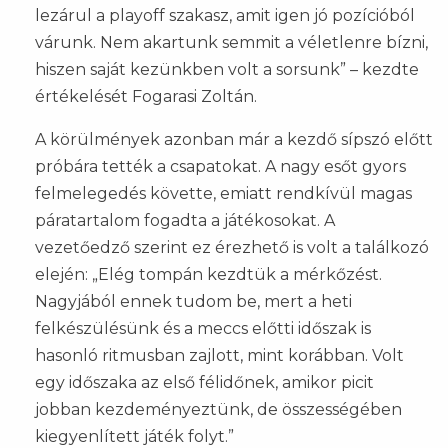
lezárul a playoff szakasz, amit igen jó pozícióból
várunk. Nem akartunk semmit a véletlenre bízni,
hiszen saját kezünkben volt a sorsunk” – kezdte
értékelését Fogarasi Zoltán.
A körülmények azonban már a kezdő sípszó előtt
próbára tették a csapatokat. A nagy esőt gyors
felmelegedés követte, emiatt rendkívül magas
páratartalom fogadta a játékosokat. A
vezetőedző szerint ez érezhető is volt a találkozó
elején: „Elég tompán kezdtük a mérkőzést.
Nagyjából ennek tudom be, mert a heti
felkészülésünk és a meccs előtti időszak is
hasonló ritmusban zajlott, mint korábban. Volt
egy időszaka az első félidőnek, amikor picit
jobban kezdeményeztünk, de összességében
kiegyenlített játék folyt.”