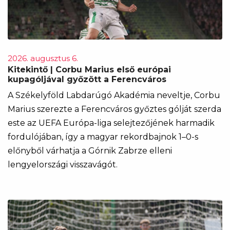
2026. augusztus 6.
Kitekintő | Corbu Marius első európai
kupagóljával győzött a Ferencváros
A Székelyföld Labdarúgó Akadémia neveltje, Corbu
Marius szerezte a Ferencváros győztes gólját szerda
este az UEFA Európa-liga selejtezőjének harmadik
fordulójában, így a magyar rekordbajnok 1–0-s
előnyből várhatja a Górnik Zabrze elleni
lengyelországi visszavágót.