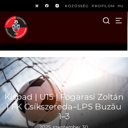
KÖZÖSSÉG
PROFILOM
HU
Kispad | U15 | Fogarasi Zoltán
| FK Csíkszereda–LPS Buzău
1–3
2025. szeptember 30.