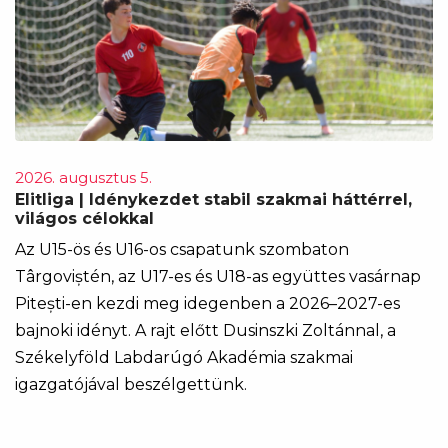
2026. augusztus 5.
Elitliga | Idénykezdet stabil szakmai háttérrel,
világos célokkal
Az U15-ös és U16-os csapatunk szombaton
Târgoviștén, az U17-es és U18-as együttes vasárnap
Pitești-en kezdi meg idegenben a 2026–2027-es
bajnoki idényt. A rajt előtt Dusinszki Zoltánnal, a
Székelyföld Labdarúgó Akadémia szakmai
igazgatójával beszélgettünk.