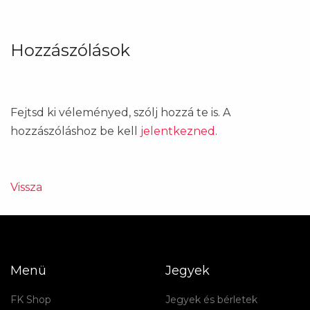
Hozzászólások
Fejtsd ki véleményed, szólj hozzá te is. A
hozzászóláshoz be kell
jelentkezned
.
Vissza
Menü
Jegyek
FK Shop
Jegyek és bérletek