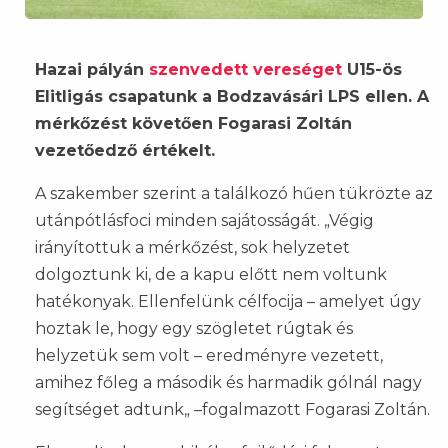
Hazai pályán
szenvedett vereséget
U15-ös
Elitligás csapatunk a Bodzavásári LPS ellen. A
mérkőzést követően Fogarasi Zoltán
vezetőedző értékelt.
A szakember szerint a találkozó hűen tükrözte az
utánpótlásfoci minden sajátosságát. „Végig
irányítottuk a mérkőzést, sok helyzetet
dolgoztunk ki, de a kapu előtt nem voltunk
hatékonyak. Ellenfelünk célfocija – amelyet úgy
hoztak le, hogy egy szögletet rúgtak és
helyzetük sem volt – eredményre vezetett,
amihez főleg a második és harmadik gólnál nagy
segítséget adtunk„ –fogalmazott Fogarasi Zoltán.