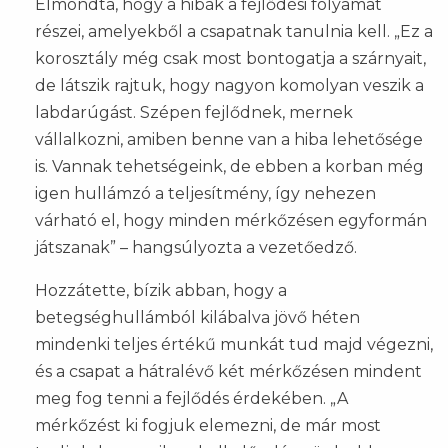
Elmondta, hogy a hibák a fejlődési folyamat
részei, amelyekből a csapatnak tanulnia kell. „Ez a
korosztály még csak most bontogatja a szárnyait,
de látszik rajtuk, hogy nagyon komolyan veszik a
labdarúgást. Szépen fejlődnek, mernek
vállalkozni, amiben benne van a hiba lehetősége
is. Vannak tehetségeink, de ebben a korban még
igen hullámzó a teljesítmény, így nehezen
várható el, hogy minden mérkőzésen egyformán
játszanak” – hangsúlyozta a vezetőedző.
Hozzátette, bízik abban, hogy a
betegséghullámból kilábalva jövő héten
mindenki teljes értékű munkát tud majd végezni,
és a csapat a hátralévő két mérkőzésen mindent
meg fog tenni a fejlődés érdekében. „A
mérkőzést ki fogjuk elemezni, de már most