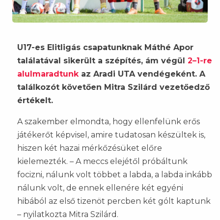
U17-es Elitligás csapatunknak Máthé Apor
találatával sikerült a szépítés, ám végül
2–1-re
alulmaradtunk
az Aradi UTA vendégeként. A
találkozót követően Mitra Szilárd vezetőedző
értékelt.
A szakember elmondta, hogy ellenfelünk erős
játékerőt képvisel, amire tudatosan készültek is,
hiszen két hazai mérkőzésüket előre
kielemezték. – A meccs elejétől próbáltunk
focizni, nálunk volt többet a labda, a labda inkább
nálunk volt, de ennek ellenére két egyéni
hibából az első tizenöt percben két gólt kaptunk
– nyilatkozta Mitra Szilárd.