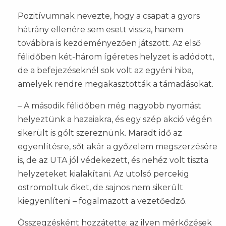
Pozitívumnak nevezte, hogy a csapat a gyors
hátrány ellenére sem esett vissza, hanem
továbbra is kezdeményezően játszott. Az első
félidőben két-három ígéretes helyzet is adódott,
de a befejezéseknél sok volt az egyéni hiba,
amelyek rendre megakasztották a támadásokat.
– A második félidőben még nagyobb nyomást
helyeztünk a hazaiakra, és egy szép akció végén
sikerült is gólt szereznünk. Maradt idő az
egyenlítésre, sőt akár a győzelem megszerzésére
is, de az UTA jól védekezett, és nehéz volt tiszta
helyzeteket kialakítani. Az utolsó percekig
ostromoltuk őket, de sajnos nem sikerült
kiegyenlíteni – fogalmazott a vezetőedző.
Összegzésként hozzátette: az ilyen mérkőzések