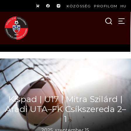
KÖZÖSSÉG
PROFILOM
HU
Kispad | U17 | Mitra Szilárd |
Aradi UTA–FK Csíkszereda 2–
1
2025. szeptember 15.