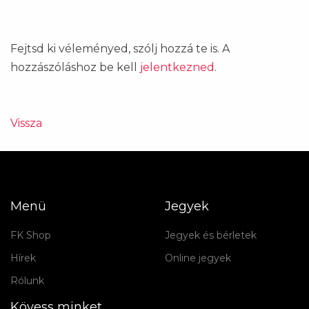
Fejtsd ki véleményed, szólj hozzá te is. A
hozzászóláshoz be kell
jelentkezned
.
Vissza
Menü
Jegyek
FK Shop
Jegyek és bérletek
Hírek
Online jegyek
Rólunk
Kövess minket