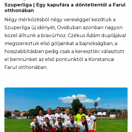
Szuperliga | Egy kapufára a döntetlentől a Farul
otthonában
Négy mérkőzésből négy vereséggel kezdtük a
Szuperliga új idényét, Ovidiuban azonban nagyon
közel álltunk a bravúrhoz. Czékus Ádám duplájával
megszereztük első góljainkat a bajnokságban, a
hosszabbításban pedig csak a keresztléc választott
el bennünket az első pontunktól a Konstancai
Farul otthonában.