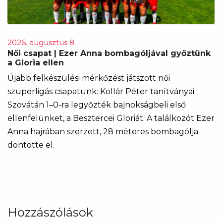
2026. augusztus 8.
Női csapat | Ezer Anna bombagóljával győztünk
a Gloria ellen
Újabb felkészülési mérkőzést játszott női
szuperligás csapatunk: Kollár Péter tanítványai
Szovátán 1–0-ra legyőzték bajnokságbeli első
ellenfelünket, a Besztercei Gloriát. A találkozót Ezer
Anna hajrában szerzett, 28 méteres bombagólja
döntötte el.
Hozzászólások