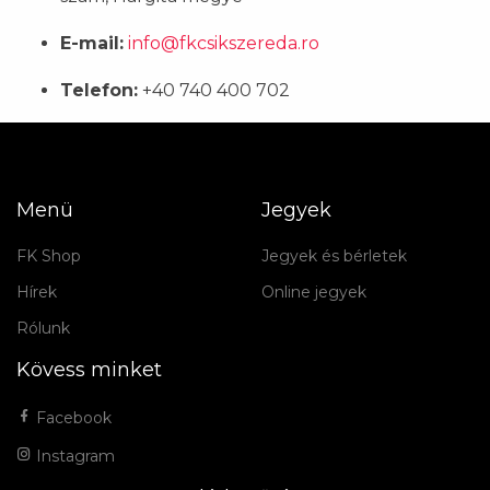
E-mail:
info@fkcsikszereda.ro
Telefon:
+40 740 400 702
Menü
Jegyek
FK Shop
Jegyek és bérletek
Hírek
Online jegyek
Rólunk
Kövess minket
Facebook
Instagram