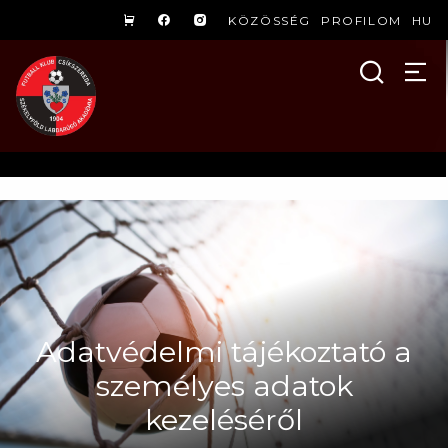
KÖZÖSSÉG
PROFILOM
HU
Adatvédelmi tájékoztató a
személyes adatok
kezeléséről