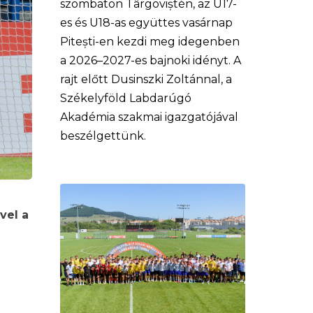
szombaton Târgoviștén, az U17-
es és U18-as együttes vasárnap
Pitești-en kezdi meg idegenben
a 2026–2027-es bajnoki idényt. A
rajt előtt Dusinszki Zoltánnal, a
Székelyföld Labdarúgó
Akadémia szakmai igazgatójával
beszélgettünk.
vel a