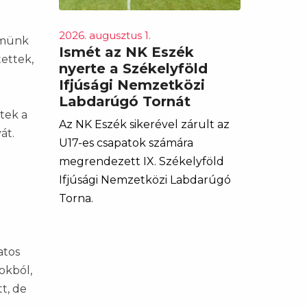
2026. augusztus 1.
elmünk
Ismét az NK Eszék
ettek,
nyerte a Székelyföld
Ifjúsági Nemzetközi
Labdarúgó Tornát
tek a
Az NK Eszék sikerével zárult az
át.
U17-es csapatok számára
megrendezett IX. Székelyföld
Ifjúsági Nemzetközi Labdarúgó
Torna.
atos
okból,
t, de