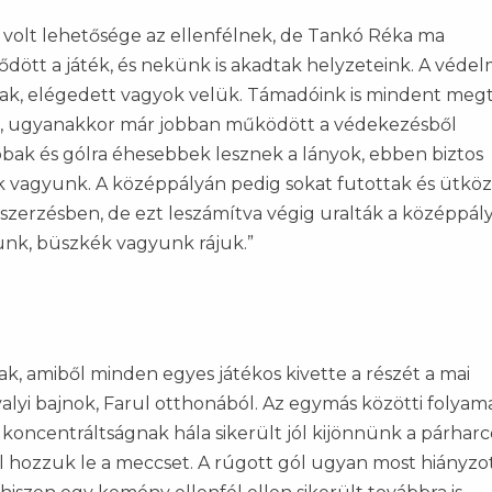
 volt lehetősége az ellenfélnek, de Tankó Réka ma
ődött a játék, és nekünk is akadtak helyzeteink. A véd
ttak, elégedett vagyok velük. Támadóink is mindent megt
nk, ugyanakkor már jobban működött a védekezésből
ak és gólra éhesebbek lesznek a lányok, ebben biztos
k vagyunk. A középpályán pedig sokat futottak és ütköz
bdaszerzésben, de ezt leszámítva végig uralták a középpály
unk, büszkék vagyunk rájuk.”
 amiből minden egyes játékos kivette a részét a mai
alyi bajnok, Farul otthonából. Az egymás közötti folyam
koncentráltságnak hála sikerült jól kijönnünk a párharc
l hozzuk le a meccset. A rúgott gól ugyan most hiányzot