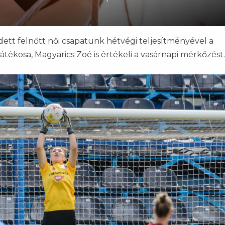
ett felnőtt női csapatunk hétvégi teljesítményével a
átékosa, Magyarics Zoé is értékeli a vasárnapi mérkőzést.