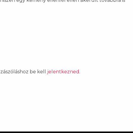
szen egy kemény ellenfél ellen sikerült továbbra is
ozzászóláshoz be kell
jelentkezned
.