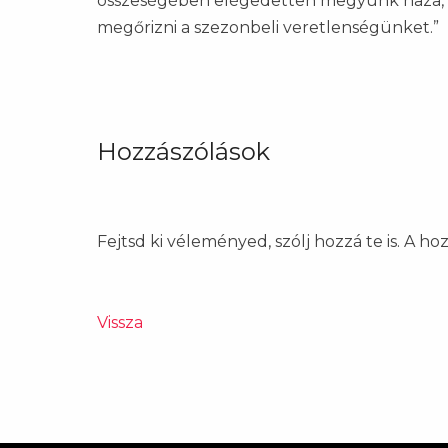
összeségében elégedetten megyünk haza, hi
megőrizni a szezonbeli veretlenségünket.”
Hozzászólások
Fejtsd ki véleményed, szólj hozzá te is. A h
Vissza