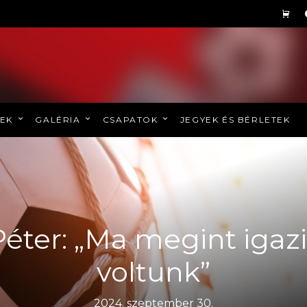
REK
GALÉRIA
CSAPATOK
JEGYEK ÉS BÉRLETEK
Péter: „Ma megint igaz
voltunk”
2024. szeptember 30.