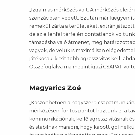
„Izgalmas mérkőzés volt. A mérkőzés elején
szenzációsan védett. Ezután már kiegyenlít
remekül zárta a területeket, extrán játszo
de az ellenfél térfelén pontatlanok voltu
támadásba való átmenet, meg határozottabb
vagyok, de velük is maximálisan elégedette
játékosok, kicsit több agresszivitás kell la
Összefoglalva ma megint igazi CSAPAT volt
Magyarics Zoé
„Köszönhetően a nagyszerű csapatmunkának,
mérkőzésen, fontos pontot hoztunk el a tav
kommunikációnak, kellő agresszivitásnak és 
és stabilnak maradni, hogy kapott gól nélkü