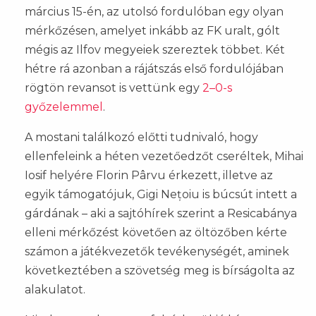
március 15-én, az utolsó fordulóban egy olyan
mérkőzésen, amelyet inkább az FK uralt, gólt
mégis az Ilfov megyeiek szereztek többet. Két
hétre rá azonban a rájátszás első fordulójában
rögtön revansot is vettünk egy
2–0-s
győzelemmel
.
A mostani találkozó előtti tudnivaló, hogy
ellenfeleink a héten vezetőedzőt cseréltek, Mihai
Iosif helyére Florin Pârvu érkezett, illetve az
egyik támogatójuk, Gigi Nețoiu is búcsút intett a
gárdának – aki a sajtóhírek szerint a Resicabánya
elleni mérkőzést követően az öltözőben kérte
számon a játékvezetők tevékenységét, aminek
következtében a szövetség meg is bírságolta az
alakulatot.