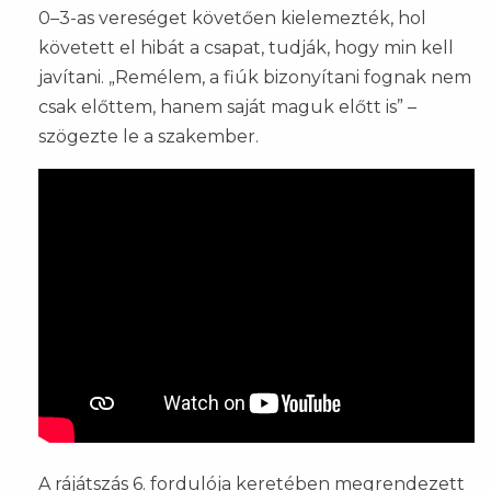
0–3-as vereséget követően kielemezték, hol
követett el hibát a csapat, tudják, hogy min kell
javítani. „Remélem, a fiúk bizonyítani fognak nem
csak előttem, hanem saját maguk előtt is” –
szögezte le a szakember.
A rájátszás 6. fordulója keretében megrendezett