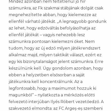
Mindez azonban nem feltétlenül jó hír
számunkra, az Fk szakmai stábjának dolgát csak
megnehezítette abban, hogy kielemezze az
ellenfél várható játékát. „A legnagyobb gondunk
az lehet, hogy edzőváltás befolyásolhatja az
ellenfél játékát – vagyis nehezebb lesz
számunkra pontosan kielemezni őket. Nem
tudom, hogy az új edző milyen játékrendszert
alkalmaz majd, milyen taktikát választ, ezért ez
egy kis bizonytalanságot jelent számunkra. Erre
készülnünk kell. Úgy gondolom azonban, hogy
ebben a helyzetben elsősorban a saját
játékunkra kell koncentrálnunk. Az a
legfontosabb, hogy a maximumot hozzuk ki
magunkból” – nyilatkozta a mérkőzés előtti
felvezető interjúban Ilyés Róbert vezetőedző. A
szakvezető elmondta: az FC Argeș-eș szembeni