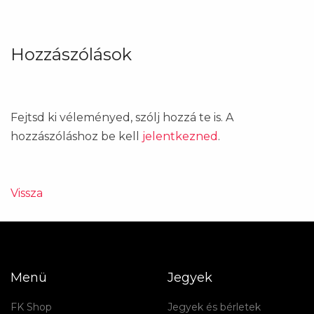
Hozzászólások
Fejtsd ki véleményed, szólj hozzá te is. A
hozzászóláshoz be kell
jelentkezned
.
Vissza
Menü
Jegyek
FK Shop
Jegyek és bérletek