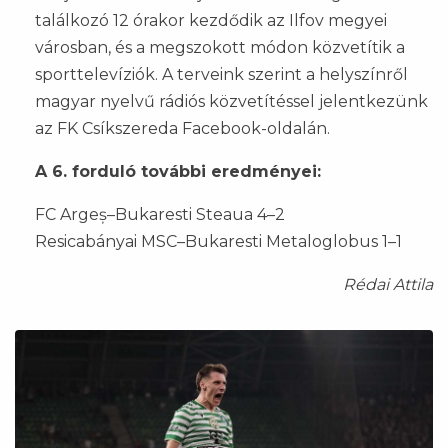
találkozó 12 órakor kezdődik az Ilfov megyei
városban, és a megszokott módon közvetítik a
sporttelevíziók. A terveink szerint a helyszínről
magyar nyelvű rádiós közvetítéssel jelentkezünk
az FK Csíkszereda Facebook-oldalán.
A 6. forduló további eredményei:
FC Argeș–Bukaresti Steaua 4–2
Resicabányai MSC–Bukaresti Metaloglobus 1–1
Rédai Attila