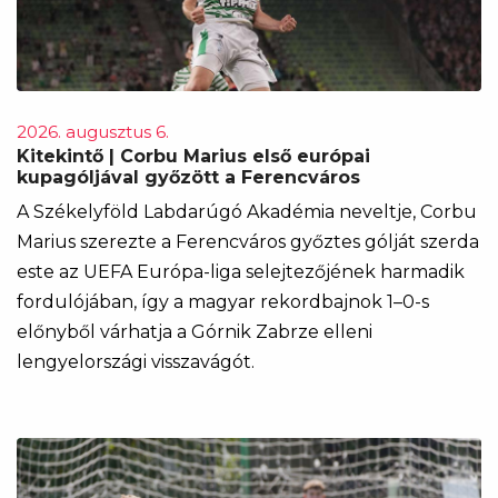
2026. augusztus 6.
Kitekintő | Corbu Marius első európai
kupagóljával győzött a Ferencváros
A Székelyföld Labdarúgó Akadémia neveltje, Corbu
Marius szerezte a Ferencváros győztes gólját szerda
este az UEFA Európa-liga selejtezőjének harmadik
fordulójában, így a magyar rekordbajnok 1–0-s
előnyből várhatja a Górnik Zabrze elleni
lengyelországi visszavágót.