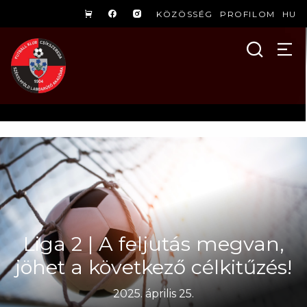
KÖZÖSSÉG
PROFILOM
HU
Liga 2 | A feljutás megvan,
jöhet a következő célkitűzés!
2025. április 25.