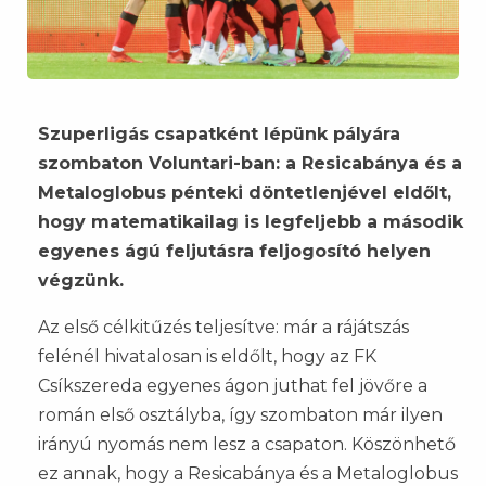
Szuperligás csapatként lépünk pályára
szombaton Voluntari-ban: a Resicabánya és a
Metaloglobus pénteki döntetlenjével eldőlt,
hogy matematikailag is legfeljebb a második
egyenes ágú feljutásra feljogosító helyen
végzünk.
Az első célkitűzés teljesítve: már a rájátszás
felénél hivatalosan is eldőlt, hogy az FK
Csíkszereda egyenes ágon juthat fel jövőre a
román első osztályba, így szombaton már ilyen
irányú nyomás nem lesz a csapaton. Köszönhető
ez annak, hogy a Resicabánya és a Metaloglobus