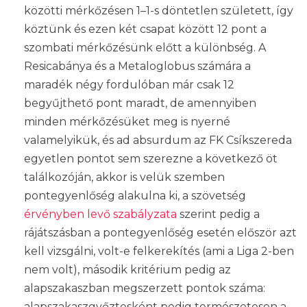
közötti mérkőzésen 1–1-s döntetlen született, így
köztünk és ezen két csapat között 12 pont a
szombati mérkőzésünk előtt a különbség. A
Resicabánya és a Metaloglobus számára a
maradék négy fordulóban már csak 12
begyűjthető pont maradt, de amennyiben
minden mérkőzésüket meg is nyerné
valamelyikük, és ad absurdum az FK Csíkszereda
egyetlen pontot sem szerezne a következő öt
találkozóján, akkor is velük szemben
pontegyenlőség alakulna ki, a szövetség
érvényben levő szabályzata
szerint pedig a
rájátszásban a pontegyenlőség esetén először azt
kell vizsgálni, volt-e felkerekítés (ami a Liga 2-ben
nem volt), második kritérium pedig az
alapszakaszban megszerzett pontok száma:
alapszakaszgyőztesként pedig természetesen a