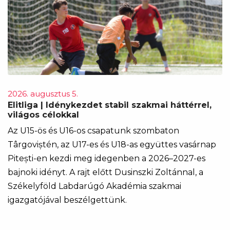
2026. augusztus 5.
Elitliga | Idénykezdet stabil szakmai háttérrel,
világos célokkal
Az U15-ös és U16-os csapatunk szombaton
Târgoviștén, az U17-es és U18-as együttes vasárnap
Pitești-en kezdi meg idegenben a 2026–2027-es
bajnoki idényt. A rajt előtt Dusinszki Zoltánnal, a
Székelyföld Labdarúgó Akadémia szakmai
igazgatójával beszélgettünk.