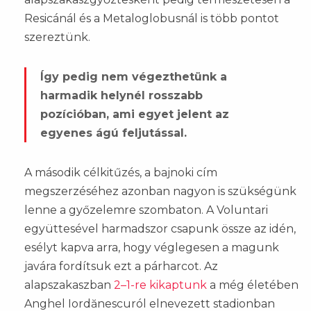
Resicánál és a Metaloglobusnál is több pontot
szereztünk.
Így pedig nem végezthetünk a
harmadik helynél rosszabb
pozícióban, ami egyet jelent az
egyenes ágú feljutással.
A második célkitűzés, a bajnoki cím
megszerzéséhez azonban nagyon is szükségünk
lenne a győzelemre szombaton. A Voluntari
együttesével harmadszor csapunk össze az idén,
esélyt kapva arra, hogy véglegesen a magunk
javára fordítsuk ezt a párharcot. Az
alapszakaszban
2–1-re kikaptunk
a még életében
Anghel Iordănescuról elnevezett stadionban