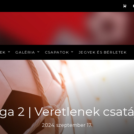
REK
GALÉRIA
CSAPATOK
JEGYEK ÉS BÉRLETEK
iga 2 | Veretlenek csatá
2024. szeptember 17.