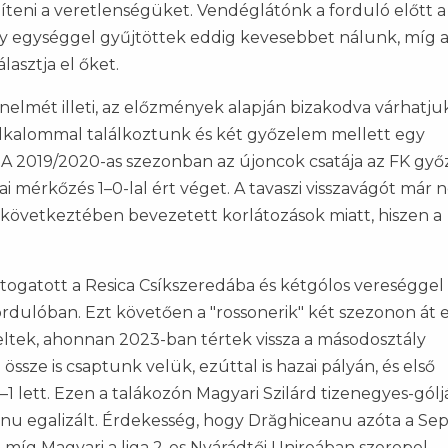
teni a veretlenségüket. Vendéglátónk a forduló előtt a
y egységgel gyűjtöttek eddig kevesebbet nálunk, míg 
asztja el őket.
nelmét illeti, az előzmények alapján bizakodva várhatju
alkalommal találkoztunk és két győzelem mellett egy
A 2019/2020-as szezonban az újoncok csatája az FK gy
dai mérkőzés 1–0-lal ért véget. A tavaszi visszavágót már
következtében bevezetett korlátozások miatt, hiszen a
átogatott a Resica Csíkszeredába és kétgólos vereséggel
fordulóban. Ezt követően a "rossonerik" két szezonon át 
peltek, ahonnan 2023-ban tértek vissza a másodosztály
ze is csaptunk velük, ezúttal is hazai pályán, és első
1 lett. Ezen a talákozón Magyari Szilárd tizenegyes-gólj
anu
egalizált. Érdekesség, hogy
Drăghiceanu azóta a Sep
, míg Magyari a liga 2-es Nyárádtői Unireában szerepel.