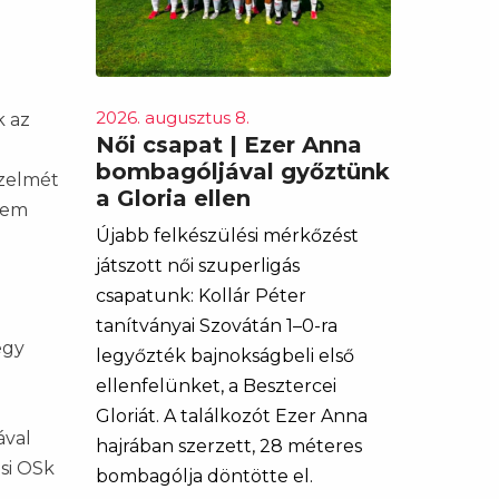
a
2026. augusztus 8.
k az
Női csapat | Ezer Anna
bombagóljával győztünk
őzelmét
a Gloria ellen
 nem
Újabb felkészülési mérkőzést
játszott női szuperligás
csapatunk: Kollár Péter
tanítványai Szovátán 1–0-ra
egy
legyőzték bajnokságbeli első
ellenfelünket, a Besztercei
Gloriát. A találkozót Ezer Anna
ával
hajrában szerzett, 28 méteres
si OSk
bombagólja döntötte el.