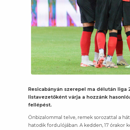
Resicabányán szerepel ma délután liga 
listavezetőként várja a hozzánk hasonló
fellépést.
Önbizalommal telve, remek sorozattal a há
hatodik fordulójában. A kedden, 17 órakor 