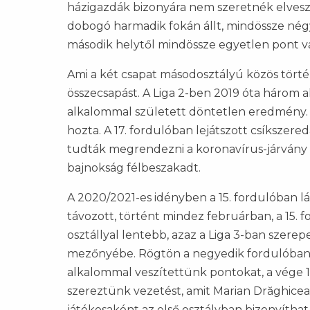
házigazdák bizonyára nem szeretnék elveszí
dobogó harmadik fokán állt, mindössze nég
második helytől mindössze egyetlen pont vál
Ami a két csapat másodosztályú közös törté
összecsapást. A Liga 2-ben 2019 óta három 
alkalommal született döntetlen eredmény. 
hozta. A 17. fordulóban lejátszott csíkszere
tudták megrendezni a koronavírus-járvány 
bajnokság félbeszakadt.
A 2020/2021-es idényben a 15. fordulóban l
távozott, történt mindez februárban, a 15. 
osztállyal lentebb, azaz a Liga 3-ban szere
mezőnyébe. Rögtön a negyedik fordulóban öss
alkalommal veszítettünk pontokat, a vége 1–
szereztünk vezetést, amit
Marian Drăghice
játékosaként az első osztályban bizonyíthat