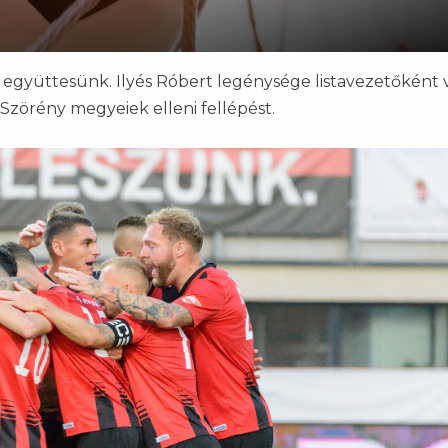
 együttesünk. Ilyés Róbert legénysége listavezetőként v
Szörény megyeiek elleni fellépést.