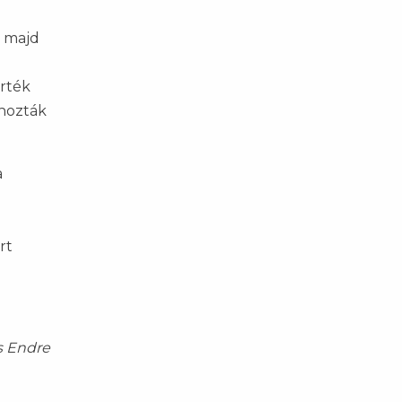
, majd
rték
lhozták
a
rt
s Endre