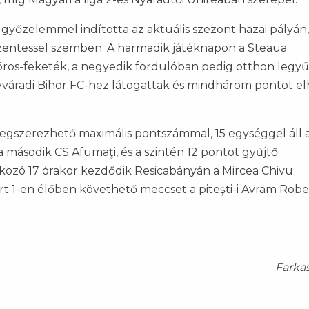
 győzelemmel indította az aktuális szezont hazai pályán
szentessel szemben. A harmadik játéknapon a Steaua
rös-feketék, a negyedik fordulóban pedig otthon legyű
agyváradi Bihor FC-hez látogattak és mindhárom pontot e
a megszerezhető maximális pontszámmal, 15 egységgel áll 
 második CS Afumaţi, és a szintén 12 pontot gyűjtő
álkozó 17 órakor kezdődik Resicabányán a Mircea Chivu
ort 1-en élőben követhető meccset a piteşti-i Avram Robe
Farka