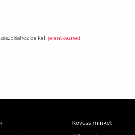
ozzászóláshoz be kell
jelentkezned
.
k
Kövess minket