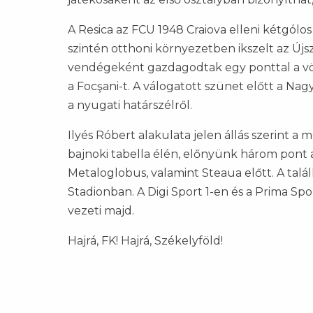
A Resica az
FCU 1948 Craiova elleni kétgólos
szintén otthoni környezetben ikszelt az Új
vendégeként gazdagodtak egy ponttal a vö
a Focşani-t. A válogatott szünet előtt a N
a nyugati határszélről.
Ilyés Róbert alakulata jelen állás szerint 
bajnoki tabella élén, előnyünk három pont a
Metaloglobus, valamint Steaua előtt. A tal
Stadionban. A Digi Sport 1-en és a Prima Sp
vezeti majd.
Hajrá, FK! Hajrá, Székelyföld!