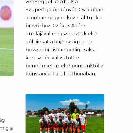
vereséggel kezdtük a
Szuperliga új idényét, Ovidiuban
azonban nagyon közel álltunk a
bravúrhoz. Czékus Ádám
duplájával megszereztük első
góljainkat a bajnokságban, a
hosszabbításban pedig csak a
keresztléc választott el
bennünket az első pontunktól a
Konstancai Farul otthonában.
i
ság
 míg a