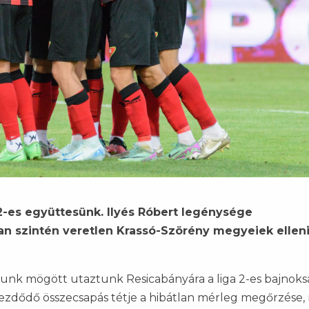
2-es együttesünk. Ilyés Róbert legénysége
an szintén veretlen Krassó-Szörény megyeiek ellen
tunk mögött utaztunk Resicabányára a liga 2-es bajnok
kezdődő összecsapás tétje a hibátlan mérleg megőrzése,