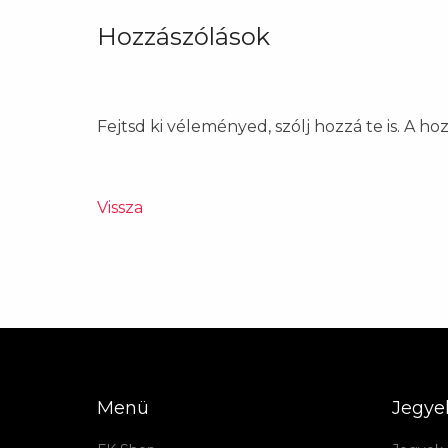
Hozzászólások
Fejtsd ki véleményed, szólj hozzá te is. A h
Vissza
Menü
Jegye