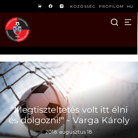
KÖZÖSSÉG
PROFILOM
HU
"Megtiszteltetés volt itt élni
és dolgozni!" - Varga Károly
2018. augusztus 18.