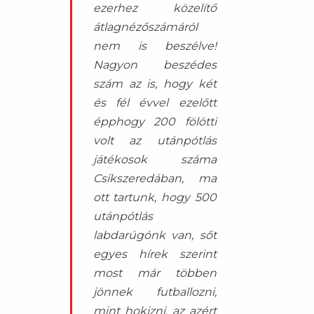
ezerhez közelítő
átlagnézőszámáról
nem is beszélve!
Nagyon beszédes
szám az is, hogy két
és fél évvel ezelőtt
épphogy 200 fölötti
volt az utánpótlás
játékosok száma
Csíkszeredában, ma
ott tartunk, hogy 500
utánpótlás
labdarúgónk van, sőt
egyes hírek szerint
most már többen
jönnek futballozni,
mint hokizni, az azért