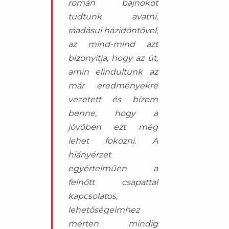
román bajnokot
tudtunk avatni,
ráadásul házidöntővel,
az mind-mind azt
bizonyítja, hogy az út,
amin elindultunk az
már eredményekre
vezetett és bízom
benne, hogy a
jövőben ezt még
lehet fokozni. A
hiányérzet
egyértelműen a
felnőtt csapattal
kapcsolatos,
lehetőségeimhez
mérten mindig