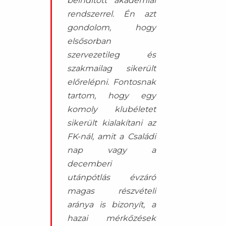
beindított akadémiai
rendszerrel. Én azt
gondolom, hogy
elsősorban
szervezetileg és
szakmailag sikerült
előrelépni. Fontosnak
tartom, hogy egy
komoly klubéletet
sikerült kialakítani az
FK-nál, amit a Családi
nap vagy a
decemberi
utánpótlás évzáró
magas részvételi
aránya is bizonyít, a
hazai mérkőzések