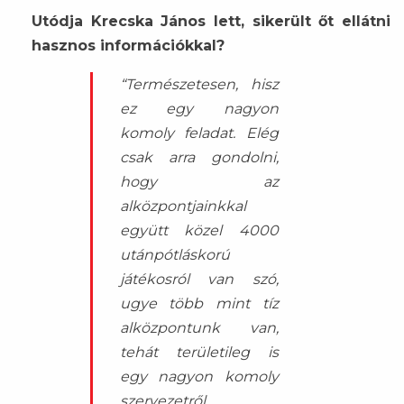
Utódja Krecska János lett, sikerült őt ellátni
hasznos információkkal?
“Természetesen, hisz
ez egy nagyon
komoly feladat. Elég
csak arra gondolni,
hogy az
alközpontjainkkal
együtt közel 4000
utánpótláskorú
játékosról van szó,
ugye több mint tíz
alközpontunk van,
tehát területileg is
egy nagyon komoly
szervezetről