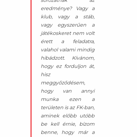
sorozatnak az
eredménye? Vagy a
klub, vagy a stáb,
vagy egyszerűen a
játékoskeret nem volt
érett a feladatra,
valahol valami mindig
hibádzott. Kívánom,
hogy ez forduljon át,
hisz
meggyőződésem,
hogy van annyi
munka ezen a
területen is az FK-ban,
aminek előbb utóbb
be kell érnie, bízom
benne, hogy már a