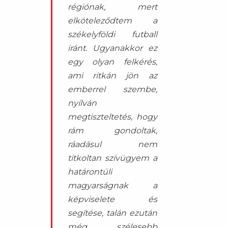
régiónak, mert
elköteleződtem a
székelyföldi futball
iránt. Ugyanakkor ez
egy olyan felkérés,
ami ritkán jön az
emberrel szembe,
nyílván
megtiszteltetés, hogy
rám gondoltak,
ráadásul nem
titkoltan szívügyem a
határontúli
magyarságnak a
képviselete és
segítése, talán ezután
még szélesebb