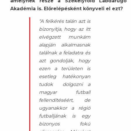
amelynek része a Székelyföld Labdarúgó
Akadémia is. Előrelépésként könyveli el ezt?
“A felkérés talán azt is
bizonyítja, hogy az itt
elvégzett munkám
alapján alkalmasnak
találnak a feladatra és
azt gondolják, hogy
ezen a területen is
esetleg hatékonyan
tudok dolgozni a
magyar futball
fellendítéséért, de
ugyanakkor a régió
futballjának is egy
bizonyos fokú