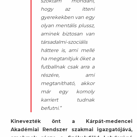
szoktam mondani,
hogy az itteni
gyerekekben van egy
olyan mentális plussz,
aminek biztosan van
társadalmi-szociális
háttere is, ami mellé
ha megtanítjuk őket a
futballnak csak arra a
részére, ami
megtanítható, akkor
már egy komoly
karriert tudnak
befutni.”
Kinevezték önt a Kárpát-medencei
Akadémiai Rendszer szakmai igazgatójává,