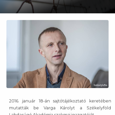
2016. január 18-án sajtótájékoztató keretében
mutatták be Varga Károlyt a Székelyföld
Labdarúgó Akadémia szakmai igazgatóját.