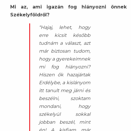
Mi az, ami igazán fog hiányozni önnek
Székelyföldről?
“Hajaj, lehet, hogy
erre kicsit később
tudnám a választ, azt
már biztosan tudom,
hogy a gyerekeimnek
mi fog hiányozni?
Hiszen ők hazajártak
Erdélybe, a kislányom
itt tanult meg járni és
beszélni, szoktam
mondani, hogy
székelyül sokkal
jobban beszél, mint
én! A kisfiam már