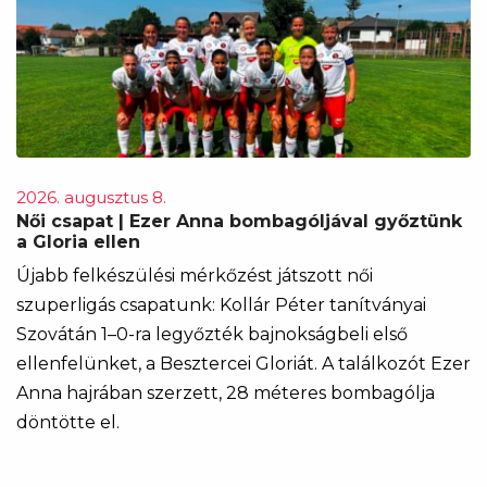
2026. augusztus 8.
Női csapat | Ezer Anna bombagóljával győztünk
a Gloria ellen
Újabb felkészülési mérkőzést játszott női
szuperligás csapatunk: Kollár Péter tanítványai
Szovátán 1–0-ra legyőzték bajnokságbeli első
ellenfelünket, a Besztercei Gloriát. A találkozót Ezer
Anna hajrában szerzett, 28 méteres bombagólja
döntötte el.