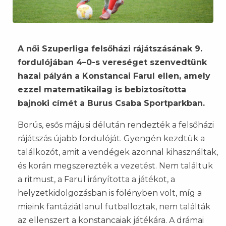
A női Szuperliga felsőházi rájátszásának 9.
fordulójában 4–0-s vereséget szenvedtünk
hazai pályán a Konstancai Farul ellen, amely
ezzel matematikailag is bebiztosította
bajnoki címét a Burus Csaba Sportparkban.
Borús, esős májusi délután rendezték a felsőházi
rájátszás újabb fordulóját. Gyengén kezdtük a
találkozót, amit a vendégek azonnal kihasználtak,
és korán megszerezték a vezetést. Nem találtuk
a ritmust, a Farul irányította a játékot, a
helyzetkidolgozásban is fölényben volt, míg a
mieink fantáziátlanul futballoztak, nem találták
az ellenszert a konstancaiak játékára. A drámai