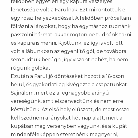
félidőben egyetlen egy kapura veszélyes
lehetősége volt a Farulnak. Ezt mi rontottuk el
egy rossz helyezkedéssel. A félidőben próbáltam
fölrázni a lányokat, hogy ha egymáshoz tudnánk
passzolni hármat, akkor rögtön be tudnánk törni
és kapura is menni. Kijöttünk, ez így is volt, ott
volt a lábunkban az egyenlítő gól, de továbbra
sem tudtuk berúgni, így viszont nehéz, ha nem
rúgunk gólokat.
Ezután a Farul jó döntéseket hozott a 16-oson
belül, és gyakorlatilag kivégezte a csapatunkat.
Sajnálom, mert ez a legnagyobb arányú
vereségünk, amit elszenvedtünk és nem erre
készültünk. Az első hely elúszott, de most össze
kell szednem a lányokat két nap alatt, mert a
kupában még versenyben vagyunk, és a kupát
mindenféleképpen szeretnénk megnyerni,