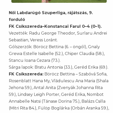
Női Labdarúgó Szuperliga, rájátszás, 9.
forduló
FK Csíkszereda–Konstancai Farul 0–4 (0–1).
Vezették: Radu George Theodor, Surlaru Andrei
Sebastian, Veress Loránt.
Gólszerzők: Böröcz Bettina (6. – öngól), Gnaly
Grewa Estelle Isabelle (52.), Chiper Claudia (58.),
Stancu Ioana Cezara (73.).
Sárga lapok: Bratu Antonia (33.), Geréd Erika (69.).
FK Csíkszereda:
Böröcz Bettina – Szabóvá Sofia,
Rosenblatt Hana My, Vlădulescu Ana Maria (Shala
Jehona 59.), Antal Anita (Zvenyák Johanna Rita
59.), Lindsey Leigh Porter, Geréd Erika, Nombot
Annabelle Natsi (Tănase Dorina 75.), Balázs Csilla
(Mitri Rita 84.), Fülöp Boglárka (Orbán Aranka 59.),