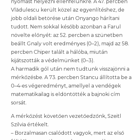
nyomást helyezni ellenfelünkre. A 47. percben
Vlădulescu került közel az egyenlítéshez, de
jobb oldali betörése után Onyango hárítani
tudott. Nem sokkal később azonban a Farul
növelte előnyét: az 52. percben a szünetben
beállt Gnaly volt eredményes (0–2), majd az 58.
percben Chiper talált a hálóba, miután
kijátszották a védelmünket (0–3).
A harmadik gól után nem tudtunk visszajönni a
mérkőzésbe. A 73. percben Stancu állította be a
0–4-es végeredményt, amellyel a vendégek
matematikailag is eldöntötték a bajnoki cím
sorsát.
A mérkőzést követően vezetőedzőnk, Szeitl
Szilvia értékelt.
– Borzalmasan csalódott vagyok, mert az első