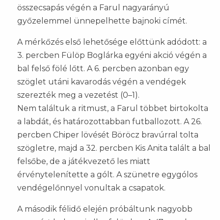
összecsapás végén a Farul nagyarányú
győzelemmel ünnepelhette bajnoki címét.
A mérkőzés első lehetősége előttünk adódott: a
3. percben Fülöp Boglárka egyéni akció végén a
bal felső fölé lőtt. A 6. percben azonban egy
szöglet utáni kavarodás végén a vendégek
szerezték meg a vezetést (0–1).
Nem találtuk a ritmust, a Farul többet birtokolta
a labdát, és határozottabban futballozott. A 26.
percben Chiper lövését Böröcz bravúrral tolta
szögletre, majd a 32. percben Kis Anita talált a bal
felsőbe, de a játékvezető les miatt
érvénytelenítette a gólt. A szünetre egygólos
vendégelőnnyel vonultak a csapatok.
A második félidő elején próbáltunk nagyobb