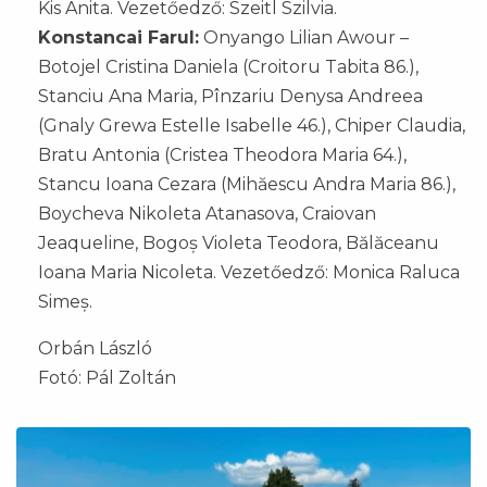
Kis Anita. Vezetőedző: Szeitl Szilvia.
Konstancai Farul:
Onyango Lilian Awour –
Botojel Cristina Daniela (Croitoru Tabita 86.),
Stanciu Ana Maria, Pînzariu Denysa Andreea
(Gnaly Grewa Estelle Isabelle 46.), Chiper Claudia,
Bratu Antonia (Cristea Theodora Maria 64.),
Stancu Ioana Cezara (Mihăescu Andra Maria 86.),
Boycheva Nikoleta Atanasova, Craiovan
Jeaqueline, Bogoș Violeta Teodora, Bălăceanu
Ioana Maria Nicoleta. Vezetőedző: Monica Raluca
Simeș.
Orbán László
Fotó: Pál Zoltán