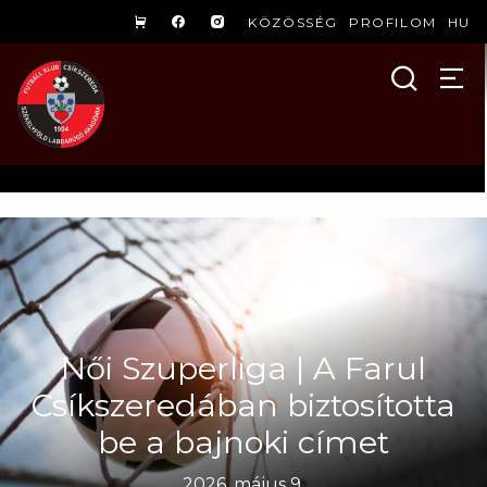
KÖZÖSSÉG
PROFILOM
HU
Női Szuperliga | A Farul
Csíkszeredában biztosította
be a bajnoki címet
2026. május 9.