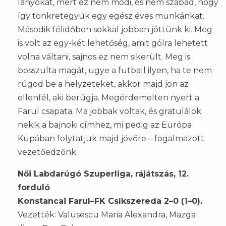
lányokat, mert ez nem módi, és nem szabad, hogy
így tönkretegyük egy egész éves munkánkat.
Második félidőben sokkal jobban jöttünk ki. Meg
is volt az egy-két lehetőség, amit gólra lehetett
volna váltani, sajnos ez nem sikerült. Meg is
bosszulta magát, ugye a futball ilyen, ha te nem
rúgod be a helyzeteket, akkor majd jön az
ellenfél, aki berúgja. Megérdemelten nyert a
Farul csapata. Ma jobbak voltak, és gratulálok
nekik a bajnoki címhez, mi pedig az Európa
Kupában folytatjuk majd jövőre – fogalmazott
vezetőedzőnk.
Női Labdarúgó Szuperliga, rájátszás, 12.
forduló
Konstancai Farul–FK Csíkszereda 2–0 (1–0).
Vezették: Valusescu Maria Alexandra, Mazga