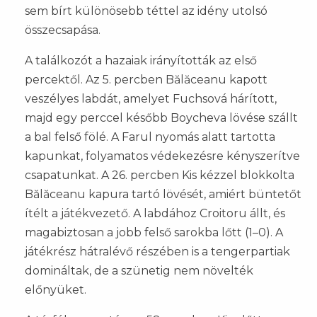
sem bírt különösebb téttel az idény utolsó
összecsapása.
A találkozót a hazaiak irányították az első
percektől. Az 5. percben Bălăceanu kapott
veszélyes labdát, amelyet Fuchsová hárított,
majd egy perccel később Boycheva lövése szállt
a bal felső fölé. A Farul nyomás alatt tartotta
kapunkat, folyamatos védekezésre kényszerítve
csapatunkat. A 26. percben Kis kézzel blokkolta
Bălăceanu kapura tartó lövését, amiért büntetőt
ítélt a játékvezető. A labdához Croitoru állt, és
magabiztosan a jobb felső sarokba lőtt (1–0). A
játékrész hátralévő részében is a tengerpartiak
domináltak, de a szünetig nem növelték
előnyüket.