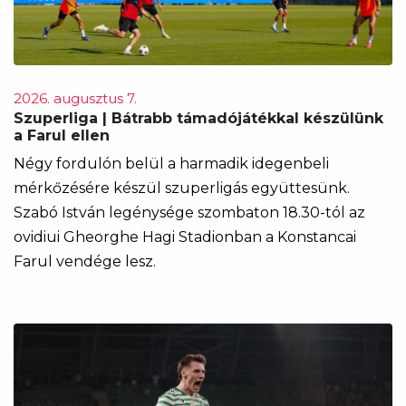
2026. augusztus 7.
Szuperliga | Bátrabb támadójátékkal készülünk
a Farul ellen
Négy fordulón belül a harmadik idegenbeli
mérkőzésére készül szuperligás együttesünk.
Szabó István legénysége szombaton 18.30-tól az
ovidiui Gheorghe Hagi Stadionban a Konstancai
Farul vendége lesz.