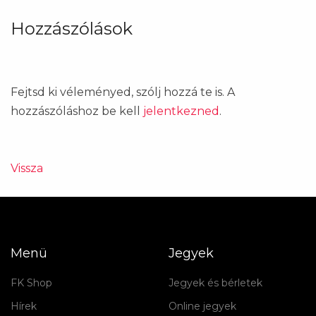
Hozzászólások
Fejtsd ki véleményed, szólj hozzá te is. A
hozzászóláshoz be kell
jelentkezned
.
Vissza
Menü
Jegyek
FK Shop
Jegyek és bérletek
Hírek
Online jegyek