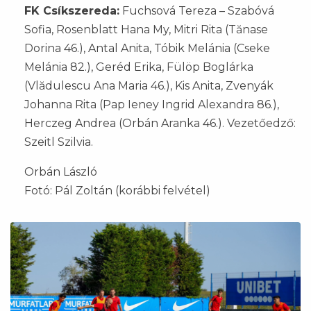
FK Csíkszereda:
Fuchsová Tereza – Szabóvá
Sofia, Rosenblatt Hana My, Mitri Rita (Tănase
Dorina 46.), Antal Anita, Tóbik Melánia (Cseke
Melánia 82.), Geréd Erika, Fülöp Boglárka
(Vlădulescu Ana Maria 46.), Kis Anita, Zvenyák
Johanna Rita (Pap Ieney Ingrid Alexandra 86.),
Herczeg Andrea (Orbán Aranka 46.). Vezetőedző:
Szeitl Szilvia.
Orbán László
Fotó: Pál Zoltán (korábbi felvétel)