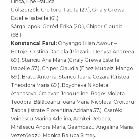
Ilinca, Ene Raluca.
Gólszerzők: Croitoru Tabita (27.), Gnaly Grewa
Estelle Isabelle (61.).
Sárga lapok: Geréd Erika (20.), Chiper Claudia
(68.).
Konstancai Farul:
Onyango Lilian Awour –
Botojel Cristina Daniela (Pînzariu Denysa Andreea
69.), Stanciu Ana Maria (Gnaly Grewa Estelle
Isabelle 57.), Chiper Claudia (Enez Mudeizi Mango
69.), Bratu Antonia, Stancu Ioana Cezara (Cristea
Theodora Maria 69.), Boycheva Nikoleta
Atanasova, Craiovan Jeaqueline, Bogoș Violeta
Teodora, Bălăceanu Ioana Maria Nicoleta, Croitoru
Tabita (Istrate Florentina Adriana 57.). Cserék:
Voinescu Marina Adelina, Achiței Rebeca,
Mihăescu Andra Maria, Geambazu Angelina Maria.
Vezetőedző: Monica Raluca Simeș.