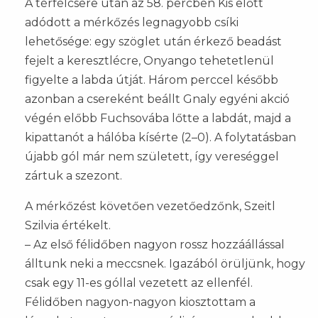
A térfélcsere után az 58. percben Kis előtt
adódott a mérkőzés legnagyobb csíki
lehetősége: egy szöglet után érkező beadást
fejelt a keresztlécre, Onyango tehetetlenül
figyelte a labda útját. Három perccel később
azonban a csereként beállt Gnaly egyéni akció
végén előbb Fuchsovába lőtte a labdát, majd a
kipattanót a hálóba kísérte (2–0). A folytatásban
újabb gól már nem született, így vereséggel
zártuk a szezont.
A mérkőzést követően vezetőedzőnk, Szeitl
Szilvia értékelt.
– Az első félidőben nagyon rossz hozzáállással
álltunk neki a meccsnek. Igazából örüljünk, hogy
csak egy 11-es góllal vezetett az ellenfél.
Félidőben nagyon-nagyon kiosztottam a