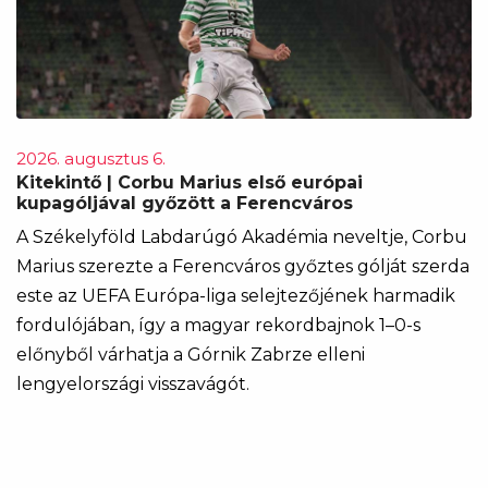
2026. augusztus 6.
Kitekintő | Corbu Marius első európai
kupagóljával győzött a Ferencváros
A Székelyföld Labdarúgó Akadémia neveltje, Corbu
Marius szerezte a Ferencváros győztes gólját szerda
este az UEFA Európa-liga selejtezőjének harmadik
fordulójában, így a magyar rekordbajnok 1–0-s
előnyből várhatja a Górnik Zabrze elleni
lengyelországi visszavágót.