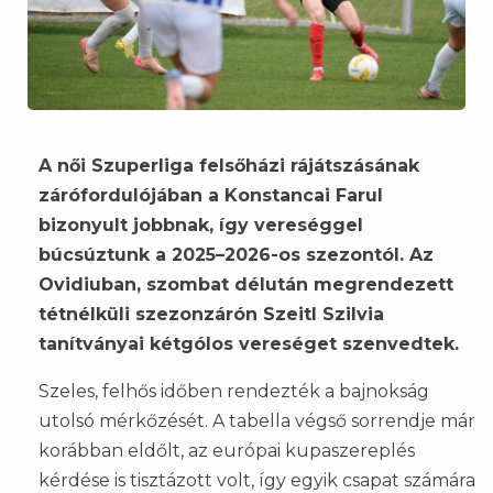
A női Szuperliga felsőházi rájátszásának
zárófordulójában a Konstancai Farul
bizonyult jobbnak, így vereséggel
búcsúztunk a 2025–2026-os szezontól. Az
Ovidiuban, szombat délután megrendezett
tétnélküli szezonzárón Szeitl Szilvia
tanítványai kétgólos vereséget szenvedtek.
Szeles, felhős időben rendezték a bajnokság
utolsó mérkőzését. A tabella végső sorrendje már
korábban eldőlt, az európai kupaszereplés
kérdése is tisztázott volt, így egyik csapat számára