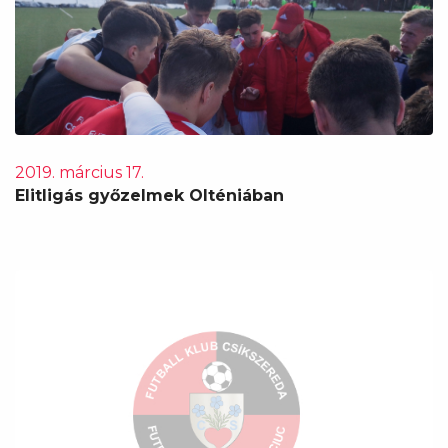
2019. március 17.
Elitligás győzelmek Olténiában