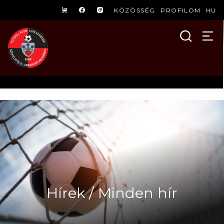
KÖZÖSSÉG
PROFILOM
HU
Hírek / Minden hír