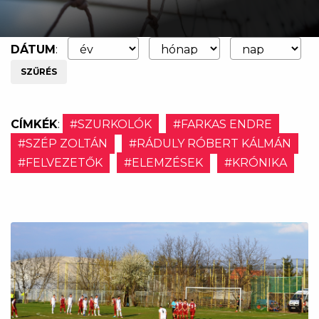
DÁTUM
:
SZŰRÉS
CÍMKÉK
:
#SZURKOLÓK
#FARKAS ENDRE
#SZÉP ZOLTÁN
#RÁDULY RÓBERT KÁLMÁN
#FELVEZETŐK
#ELEMZÉSEK
#KRÓNIKA