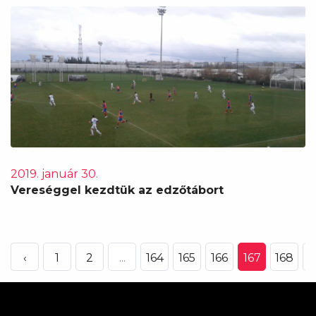
2019. január 30.
Vereséggel kezdtük az edzőtábort
‹
1
2
...
164
165
166
167
168
1