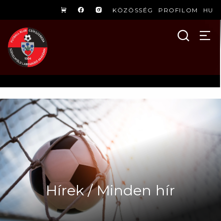
KÖZÖSSÉG
PROFILOM
HU
Hírek / Minden hír