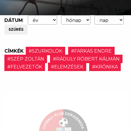
DÁTUM
:
SZŰRÉS
CÍMKÉK
:
#SZURKOLÓK
#FARKAS ENDRE
#SZÉP ZOLTÁN
#RÁDULY RÓBERT KÁLMÁN
#FELVEZETŐK
#ELEMZÉSEK
#KRÓNIKA