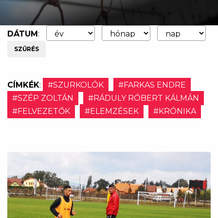
DÁTUM
:
SZŰRÉS
CÍMKÉK
:
#SZURKOLÓK
#FARKAS ENDRE
#SZÉP ZOLTÁN
#RÁDULY RÓBERT KÁLMÁN
#FELVEZETŐK
#ELEMZÉSEK
#KRÓNIKA