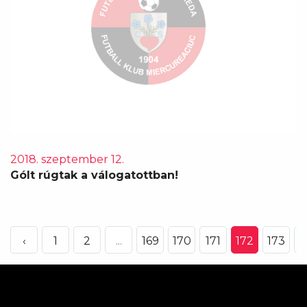
2018. szeptember 12.
Gólt rúgtak a válogatottban!
‹
1
2
...
169
170
171
172
173
1