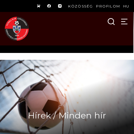
KÖZÖSSÉG
PROFILOM
HU
Hírek / Minden hír