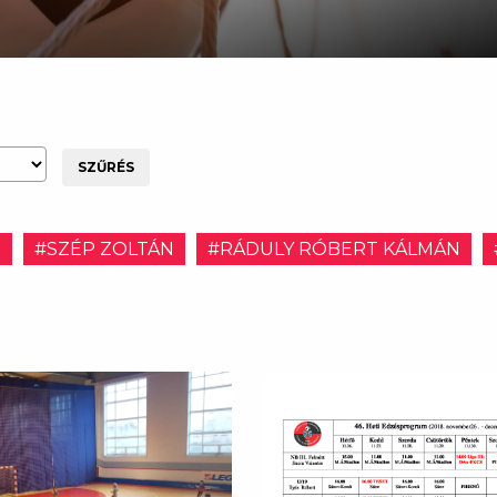
SZŰRÉS
E
#SZÉP ZOLTÁN
#RÁDULY RÓBERT KÁLMÁN