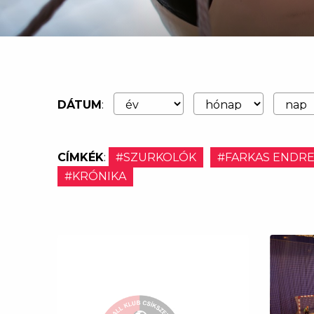
DÁTUM
:
CÍMKÉK
:
#SZURKOLÓK
#FARKAS ENDR
#KRÓNIKA