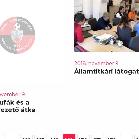
2018. november 9.
Államtitkári látoga
ovember 9.
ufák és a
vezető átka