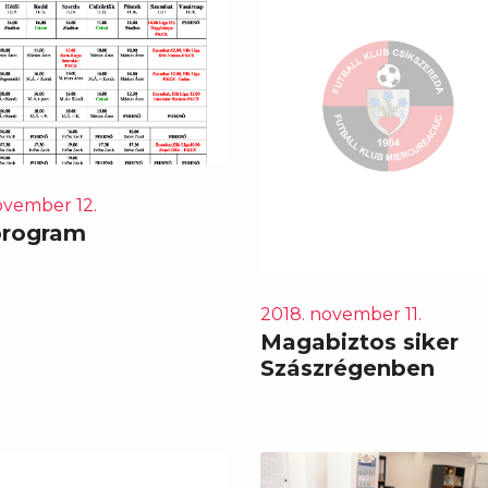
ovember 12.
program
2018. november 11.
Magabiztos siker
Szászrégenben