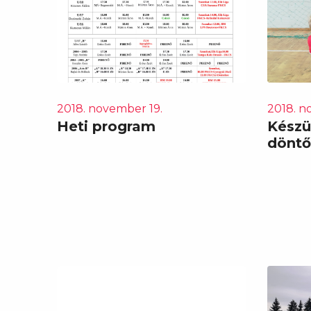
2018. november 19.
2018. n
Heti program
Készü
döntő