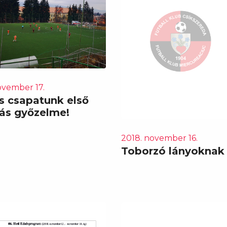
ovember 17.
s csapatunk első
gás győzelme!
2018. november 16.
Toborzó lányoknak