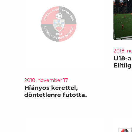
2018. n
U18-a
Elitli
2018. november 17.
Hiányos kerettel,
döntetlenre futotta.