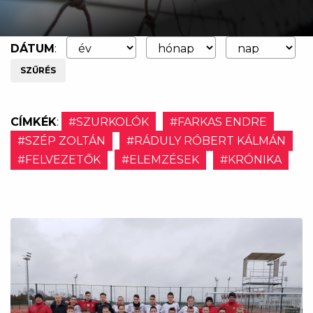
DÁTUM
:
SZŰRÉS
CÍMKÉK
:
#SZURKOLÓK
#FARKAS ENDRE
#SZÉP ZOLTÁN
#RÁDULY RÓBERT KÁLMÁN
#FELVEZETŐK
#ELEMZÉSEK
#KRÓNIKA