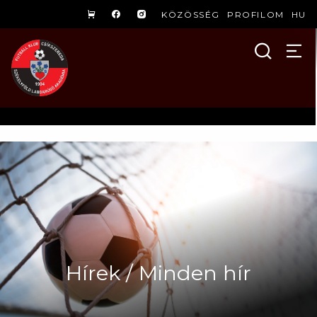
KÖZÖSSÉG
PROFILOM
HU
Hírek / Minden hír