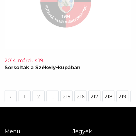
2014. március 19.
Sorsoltak a Székely-kupában
‹
1
2
...
215
216
217
218
219
2
Menü
Jegyek