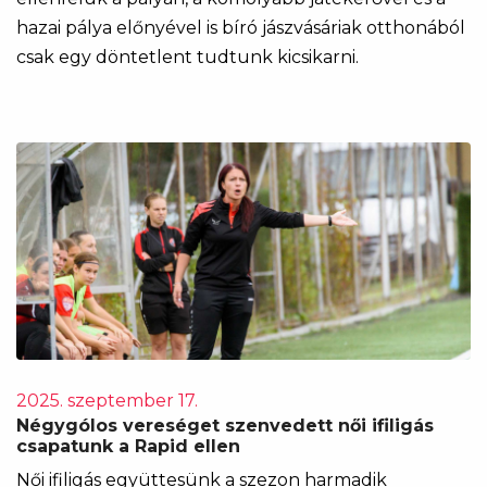
hazai pálya előnyével is bíró jászvásáriak otthonából
csak egy döntetlent tudtunk kicsikarni.
2025. szeptember 17.
Négygólos vereséget szenvedett női ifiligás
csapatunk a Rapid ellen
Női ifiligás együttesünk a szezon harmadik