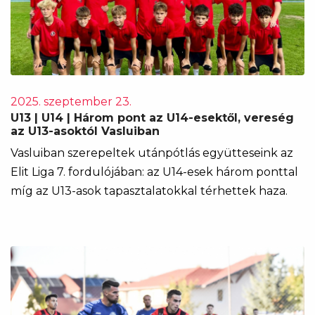
2025. szeptember 23.
U13 | U14 | Három pont az U14-esektől, vereség
az U13-asoktól Vasluiban
Vasluiban szerepeltek utánpótlás együtteseink az
Elit Liga 7. fordulójában: az U14-esek három ponttal
míg az U13-asok tapasztalatokkal térhettek haza.