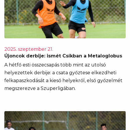
2025. szeptember 21.
Újoncok derbije: ismét Csíkban a Metaloglobus
A hétfő esti összecsapás több mint az utolsó
helyezettek derbije: a csata győztese elkezdheti
felkapaszkodását a kieső helyekről, első győzelmét
megszerezve a Szuperligában.