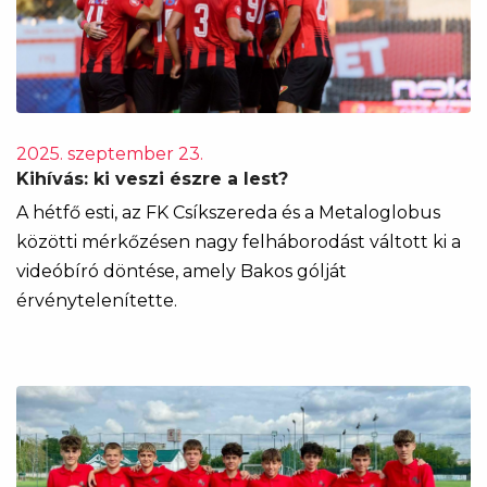
2025. szeptember 23.
Kihívás: ki veszi észre a lest?
A hétfő esti, az FK Csíkszereda és a Metaloglobus
közötti mérkőzésen nagy felháborodást váltott ki a
videóbíró döntése, amely Bakos gólját
érvénytelenítette.