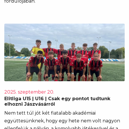
fordulójában.
2025. szeptember 20.
Elitliga U15 | U16 | Csak egy pontot tudtunk
elhozni Jászvásárról
Nem tett túl jót két fiatalabb akadémiai
együttesünknek, hogy egy hete nem volt nagyon
ellenfelük a pályán, a komolyabb játékerővel és a