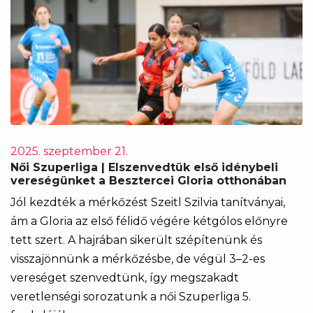
2025. szeptember 21.
Női Szuperliga | Elszenvedtük első idénybeli
vereségünket a Besztercei Gloria otthonában
Jól kezdték a mérkőzést Szeitl Szilvia tanítványai,
ám a Gloria az első félidő végére kétgólos előnyre
tett szert. A hajrában sikerült szépítenünk és
visszajönnünk a mérkőzésbe, de végül 3–2-es
vereséget szenvedtünk, így megszakadt
veretlenségi sorozatunk a női Szuperliga 5.