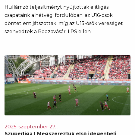
Hullámzó teljesítményt nyújtottak elitligás
csapataink a hétvégi fordulóban: az U16-osok
döntetlent játszottak, míg az U15-ösök vereséget
szenvedtek a Bodzavásári LPS ellen.
2025. szeptember 27.
Szuperliga | Megszereztük első idegenbeli