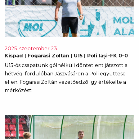
2025. szeptember 23.
Kispad | Fogarasi Zoltán | U15 | Poli Iași–FK 0–0
U15-ös csapatunk gólnélküli döntetlent játszott a
hétvégi fordulóban Jászvásáron a Poli együttese
ellen. Fogarasi Zoltán vezetőedző így értékelte a
mérkőzést: