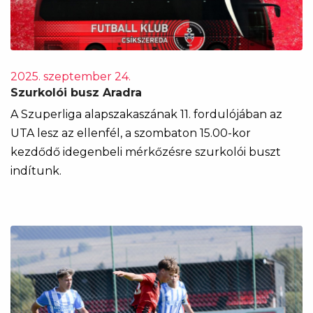
2025. szeptember 24.
Szurkolói busz Aradra
A Szuperliga alapszakaszának 11. fordulójában az
UTA lesz az ellenfél, a szombaton 15.00-kor
kezdődő idegenbeli mérkőzésre szurkolói buszt
indítunk.