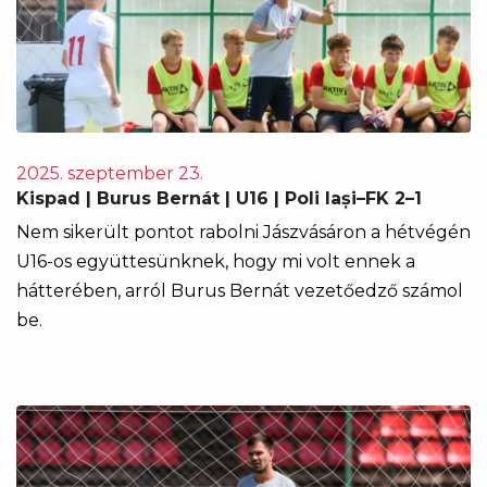
2025. szeptember 23.
Kispad | Burus Bernát | U16 | Poli Iași–FK 2–1
Nem sikerült pontot rabolni Jászvásáron a hétvégén
U16-os együttesünknek, hogy mi volt ennek a
hátterében, arról Burus Bernát vezetőedző számol
be.