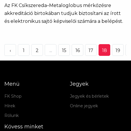
Az FK Csíkszereda–Metaloglobus mérkőzésre
akkreditáció birtokában tudjuk biztosítani az írott
és elektronikus sajtó képviselői számára a belépést.
‹
1
2
...
15
16
17
18
19
Menü
Jegyek
FK Shop
Jegyek és bérletek
Hírek
Online jegyek
Rólunk
Kövess minket