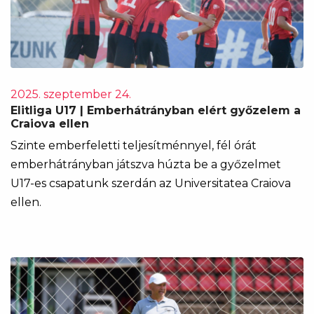
2025. szeptember 24.
Elitliga U17 | Emberhátrányban elért győzelem a
Craiova ellen
Szinte emberfeletti teljesítménnyel, fél órát
emberhátrányban játszva húzta be a győzelmet
U17-es csapatunk szerdán az Universitatea Craiova
ellen.