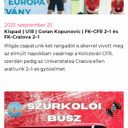
2025. szeptember 25.
Kispad | U18 | Goran Kopunovic | FK–CFR 2–1 és
FK–Craiova 2–1
Ifiligás csapatunk két rangadót is sikerrel vívott meg
az elmúlt napokban: vasárnap a Kolozsvári CFR,
szerdán pedig az Universitatea Craiova ellen
arattunk 2–1-es győzelmet.