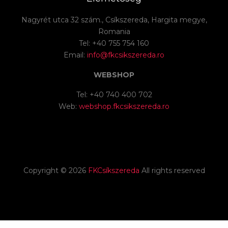
Nagyrét utca 32 szám., Csíkszereda, Hargita megye,
Romania
Tel: +40 755 754 160
Email:
info@fkcsikszereda.ro
WEBSHOP
Tel: +40 740 400 702
Web:
webshop.fkcsikszereda.ro
Copyright ©
2026
FKCsíkszereda
All rights reserved