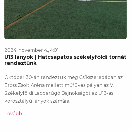
2024. november 4., 4:01
U13 lányok | Hatcsapatos székelyföldi tornát
rendeztünk
Október 30-án rendeztük meg Csíkszeredában az
Erőss Zsolt Aréna mellett műfüves pályán az V.
Székelyföldi Labdarúgó Bajnokságot az U13-as
korosztályú lányok számára.
Tovább