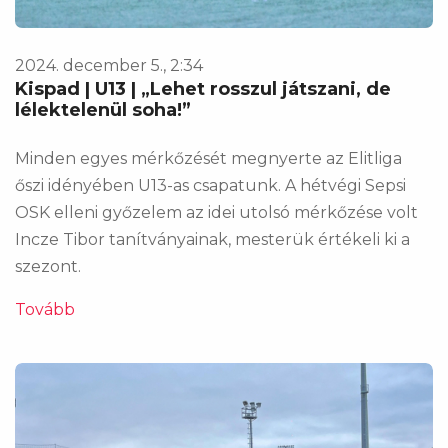
2024. december 5., 2:34
Kispad | U13 | „Lehet rosszul játszani, de
lélektelenül soha!”
Minden egyes mérkőzését megnyerte az Elitliga
őszi idényében U13-as csapatunk. A hétvégi Sepsi
OSK elleni győzelem az idei utolsó mérkőzése volt
Incze Tibor tanítványainak, mesterük értékeli ki a
szezont.
Tovább