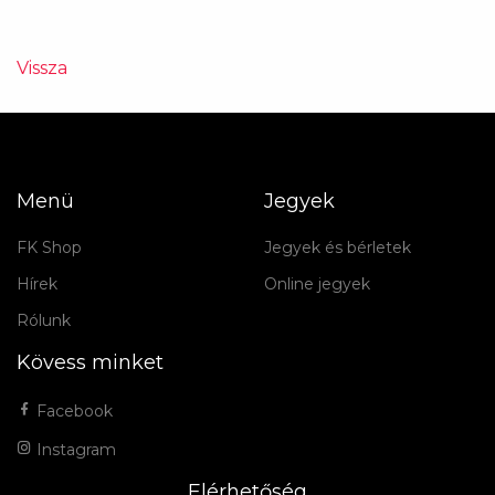
Vissza
Menü
Jegyek
FK Shop
Jegyek és bérletek
Hírek
Online jegyek
Rólunk
Kövess minket
Facebook
Instagram
Elérhetőség