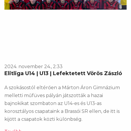
2024. november 24., 2:33
Elitliga U14 | U13 | Lefektetett Vörös Zászló
A szokásostól eltérően a Márton Áron Gimnázium
melletti műfüves pályán játszották a hazai
bajnokikat szombaton az U14-es és U13-as
korosztályos csapataink a Brassói SR ellen, de itt is
kijött a csapatok közti különbség.