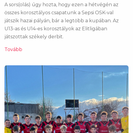
A sors(olás) úgy hozta, hogy ezen a hétvégén az
összes korosztályos csapatunk a Sepsi OSK-val
játszik hazai pályán, bár a legtöbb a kupában. Az
U13-as és U14-es korosztályok az Elitligában
játszottak székely derbit.
Tovább