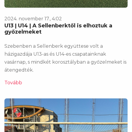
2024. november 17., 4:02
U13 | U14 | A Sellenberktől is elhoztuk a
győzelmeket
Szebenben a Sellenberk együttese volt a
házigazdája U13-as és U14-es csapatainknak
vasárnap, s mindkét korosztályban a győzelmeket is
átengedték.
Tovább