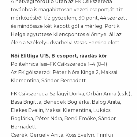
A hétvégi forduló után az FK Csíkszereda
továbbra is magabiztosan vezeti csoportját: tíz
mérkőzésből tíz győzelem, 30 pont, 44 szerzett
és mindössze két kapott gól a mérleg. Portik
Helga együttese kilencpontos előnnyel áll az
élen a Székelyudvarhelyi Vasas-Femina előtt.
Női Elitliga U15, B csoport, ráadás kör
Politehnica Iași–FK Csíkszereda 1–4 (0–1)
Az FK gólszerzői: Péter Nóra Kinga 2, Maksai
Klementina, Sándor Bernadett.
FK Csíkszereda: Szilágyi Dorka, Orbán Anna (cs.k.),
Basa Brigitta, Benedek Boglárka, Balog Anita,
Elekes Evelin, Maksai Klementina, Lukács
Boglárka, Péter Nóra, Benő Emőke, Sándor
Bernadett.
Cserék: Gergely Anita, Koss Evelyn, Trinfuj