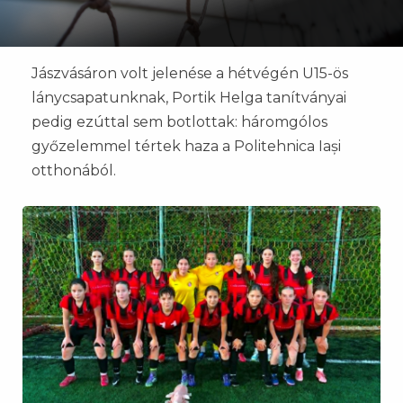
Jászvásáron volt jelenése a hétvégén U15-ös
lánycsapatunknak, Portik Helga tanítványai
pedig ezúttal sem botlottak: háromgólos
győzelemmel tértek haza a Politehnica Iași
otthonából.