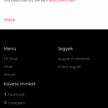
hozzászóláshoz be kell
jelentkezned
.
Vissza
Menü
Jegyek
FK Shop
Jegyek és bérletek
Hírek
Online jegyek
Rólunk
Kövess minket
Facebook
Instagram