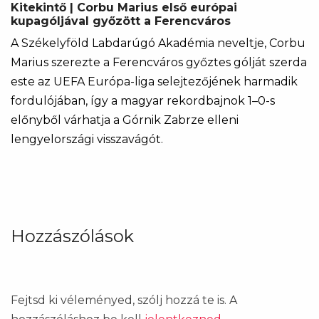
Kitekintő | Corbu Marius első európai
kupagóljával győzött a Ferencváros
A Székelyföld Labdarúgó Akadémia neveltje, Corbu
Marius szerezte a Ferencváros győztes gólját szerda
este az UEFA Európa-liga selejtezőjének harmadik
fordulójában, így a magyar rekordbajnok 1–0-s
előnyből várhatja a Górnik Zabrze elleni
lengyelországi visszavágót.
Hozzászólások
Fejtsd ki véleményed, szólj hozzá te is. A