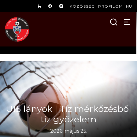
KÖZÖSSÉG
PROFILOM
HU
U15 lányok | Tíz mérkőzésből
tíz győzelem
2026. május 25.