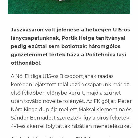
Jászvásáron volt jelenése a hétvégén U15-ös
lánycsapatunknak, Portik Helga tanítványai
pedig ezúttal sem botlottak: háromgólos
győzelemmel tértek haza a Politehnica Iași
otthonából.
A Női Elitliga U15-ös B csoportjának ráadás
körében lejátszott találkozón csapatunk már az
első félidőben előnybe került, majd a szünet
után tovább növelte fölényét. Az FK góljait Péter
Nóra Kinga duplája mellett Maksai Klementina és
Sándor Bernadett szerezték, így a piros-feketék
4–1-es sikerrel folytatták hibátlan menetelésüket.