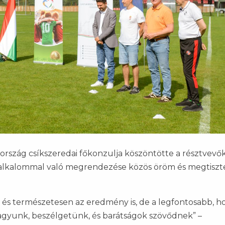
ország csíkszeredai főkonzulja köszöntötte a résztvevők
 alkalommal való megrendezése közös öröm és megtiszt
t és természetesen az eredmény is, de a legfontosabb, ho
gyunk, beszélgetünk, és barátságok szövődnek” –