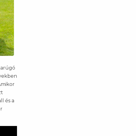
darúgó
években
„Amikor
zt
l és a
r