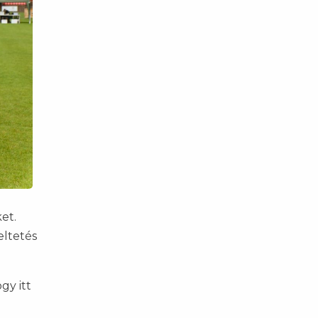
et.
eltetés
gy itt