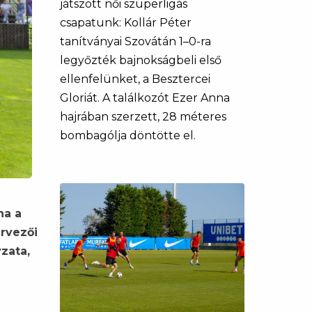
játszott női szuperligás
csapatunk: Kollár Péter
tanítványai Szovátán 1–0-ra
legyőzték bajnokságbeli első
ellenfelünket, a Besztercei
Gloriát. A találkozót Ezer Anna
hajrában szerzett, 28 méteres
bombagólja döntötte el.
na a
ervezői
zata,