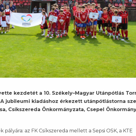
vette kezdetét a 10. Székely–Magyar Utánpótlás Tor
A jubileumi kiadáshoz érkezett utánpótlástorna sz
sa, Csíkszereda Önkormányzata, Csepel Önkormány
 pályára: az FK Csíkszereda mellett a Sepsi OSK, a KTE