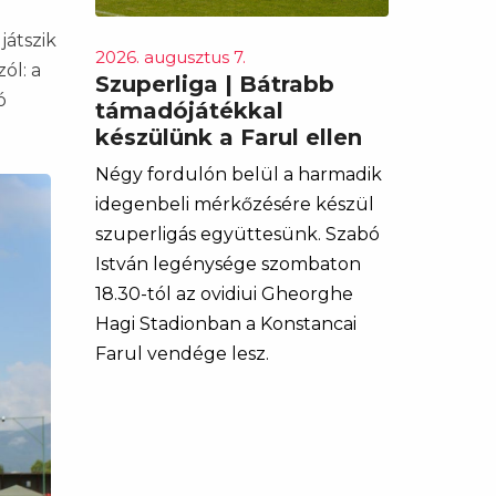
játszik
2026. augusztus 7.
ól: a
Szuperliga | Bátrabb
ó
támadójátékkal
készülünk a Farul ellen
Négy fordulón belül a harmadik
idegenbeli mérkőzésére készül
szuperligás együttesünk. Szabó
István legénysége szombaton
18.30-tól az ovidiui Gheorghe
Hagi Stadionban a Konstancai
Farul vendége lesz.