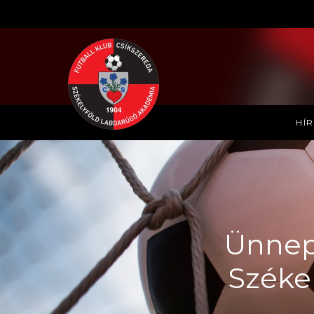
HÍ
Ünnepé
Széke