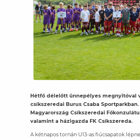
Hétfő délelőtt ünnepélyes megnyitóval 
csíkszeredai Burus Csaba Sportparkban. 
Magyarország Csíkszeredai Főkonzulátu
valamint a házigazda FK Csíkszereda.
A kétnapos tornán U13-as fiúcsapatok lépnek