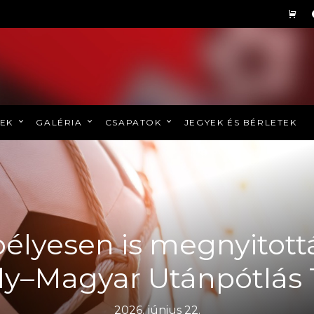
REK
GALÉRIA
CSAPATOK
JEGYEK ÉS BÉRLETEK
lyesen is megnyitottá
ly–Magyar Utánpótlás 
2026. június 22.