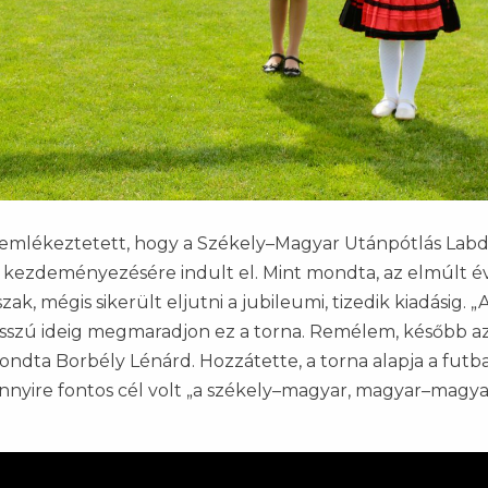
a emlékeztetett, hogy a Székely–Magyar Utánpótlás Lab
kezdeményezésére indult el. Mint mondta, az elmúlt 
k, mégis sikerült eljutni a jubileumi, tizedik kiadásig. 
 hosszú ideig megmaradjon ez a torna. Remélem, később a
ondta Borbély Lénárd. Hozzátette, a torna alapja a futbal
ennyire fontos cél volt „a székely–magyar, magyar–magya