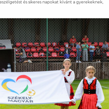
 beszélgetést és sikeres napokat kívánt a gyerekeknek,