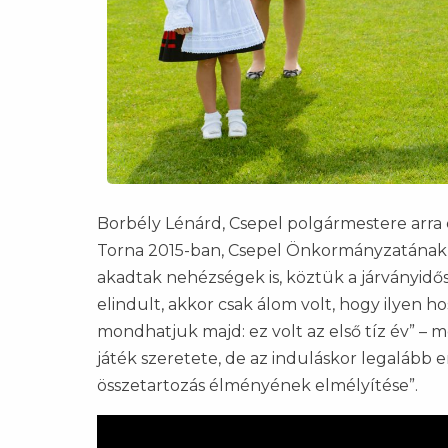
Borbély Lénárd, Csepel polgármestere arr
Torna 2015-ban, Csepel Önkormányzatának 
akadtak nehézségek is, köztük a járványidősza
elindult, akkor csak álom volt, hogy ilyen
mondhatjuk majd: ez volt az első tíz év” – m
játék szeretete, de az induláskor legalább 
összetartozás élményének elmélyítése”.