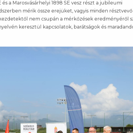
és a Marosvásárhelyi 1898 SE vesz részt a jubileumi
zerben mérik össze erejüket, vagyis minden résztvevő 
 a kezdetektől nem csupán a mérkőzések eredményéről sz
 nyelvén keresztül kapcsolatok, barátságok és maradand