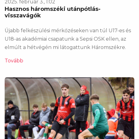
2025. február 3., 1:02
Hasznos háromszéki utánpótlás-
visszavágók
Újabb felkészülési mérkőzéseken van túl U17-es és
U18-as akadémiai csapatunk a Sepsi OSK ellen, az
elmúlt a hétvégén mi látogattunk Háromszékre.
Tovább