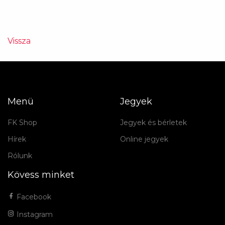
Vissza
Menü
Jegyek
FK Shop
Jegyek és bérletek
Hírek
Online jegyek
Rólunk
Kövess minket
Facebook
Instagram