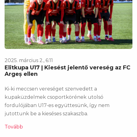
2025. március 2., 6:11
Elitkupa U17 | Kiesést jelentő vereség az FC
Argeș ellen
Ki-ki meccsen vereséget szenvedett a
kupaküzdelmek csoportkörének utolsó
fordulójában U17-es együttesünk, így nem
jutottunk be a kieséses szakaszba.
Tovább