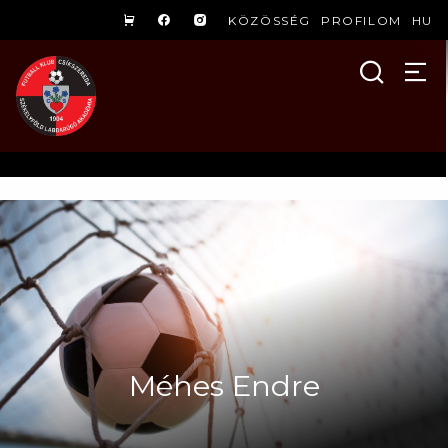
KÖZÖSSÉG
PROFILOM
HU
Méhes Endre