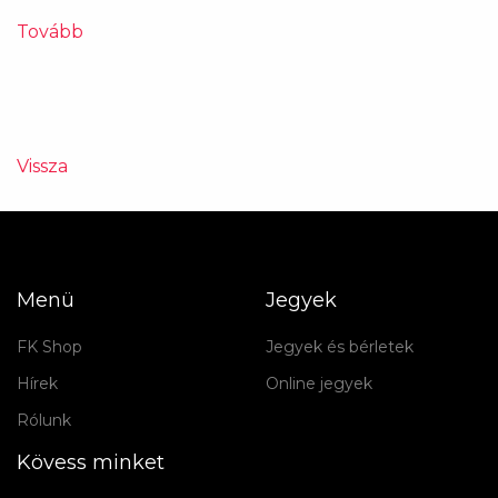
Tovább
Vissza
Menü
Jegyek
FK Shop
Jegyek és bérletek
Hírek
Online jegyek
Rólunk
Kövess minket