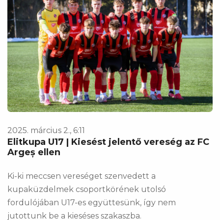
2025. március 2., 6:11
Elitkupa U17 | Kiesést jelentő vereség az FC
Argeș ellen
Ki-ki meccsen vereséget szenvedett a
kupaküzdelmek csoportkörének utolsó
fordulójában U17-es együttesünk, így nem
jutottunk be a kieséses szakaszba.