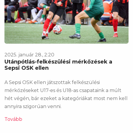
2025. január 28., 2:20
Utánpótlás-felkészülési mérkőzések a
Sepsi OSK ellen
A Sepsi OSK ellen játszottak felkészülési
mérkőzéseket U17-es és U18-as csapataink a múlt
hét végén, bár ezeket a kategóriákat most nem kell
annyira szigorúan venni.
Tovább