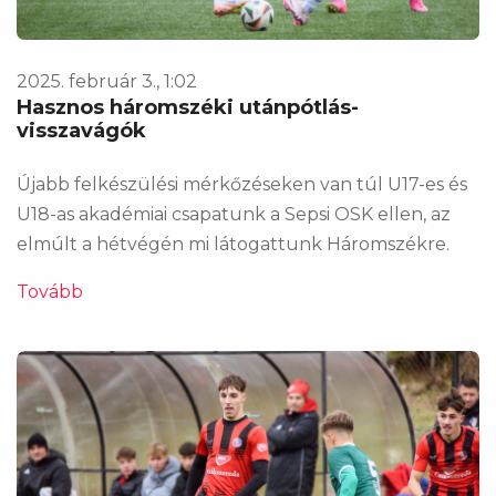
2025. február 3., 1:02
Hasznos háromszéki utánpótlás-
visszavágók
Újabb felkészülési mérkőzéseken van túl U17-es és
U18-as akadémiai csapatunk a Sepsi OSK ellen, az
elmúlt a hétvégén mi látogattunk Háromszékre.
Tovább