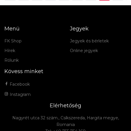
Menü
Jegyek
FK Shop
Jegyek és bérletek
Hírek
Online jegyek
Rólunk
Kövess minket
Facebook
Instagram
Elérhetőség
Nagyrét utca 32 szám., Csíkszereda, Hargita megye,
Romania