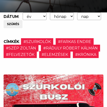
DÁTUM
:
SZŰRÉS
CÍMKÉK
:
#SZURKOLÓK
#FARKAS ENDRE
#SZÉP ZOLTÁN
#RÁDULY RÓBERT KÁLMÁN
#FELVEZETŐK
#ELEMZÉSEK
#KRÓNIKA