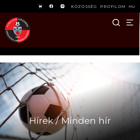
KÖZÖSSÉG
PROFILOM
HU
Hírek / Minden hír