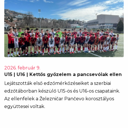
2026. február 9.
U15 | U16 | Kettős győzelem a pancsevóiak ellen
Lejátszották első edzőmérkőzéseiket a szerbiai
edzőtáborban készülő U15-ös és U16-os csapataink.
Az ellenfelek a Železničar Pančevo korosztályos
együttesei voltak.