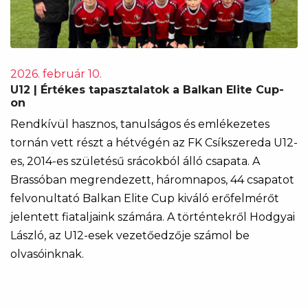
2026. február 10.
U12 | Értékes tapasztalatok a Balkan Elite Cup-
on
Rendkívül hasznos, tanulságos és emlékezetes
tornán vett részt a hétvégén az FK Csíkszereda U12-
es, 2014-es születésű srácokból álló csapata. A
Brassóban megrendezett, háromnapos, 44 csapatot
felvonultató Balkan Elite Cup kiváló erőfelmérőt
jelentett fiataljaink számára. A történtekről Hodgyai
László, az U12-esek vezetőedzője számol be
olvasóinknak.