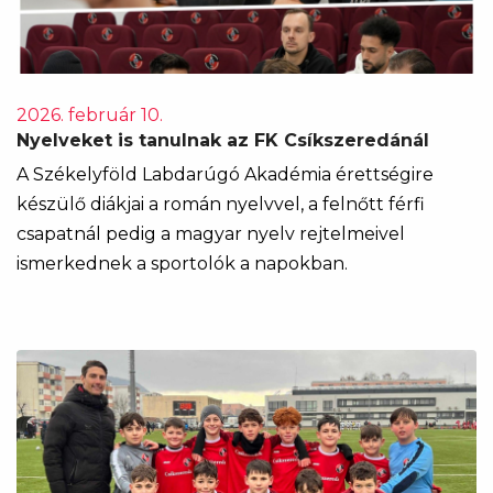
2026. február 10.
Nyelveket is tanulnak az FK Csíkszeredánál
A Székelyföld Labdarúgó Akadémia érettségire
készülő diákjai a román nyelvvel, a felnőtt férfi
csapatnál pedig a magyar nyelv rejtelmeivel
ismerkednek a sportolók a napokban.