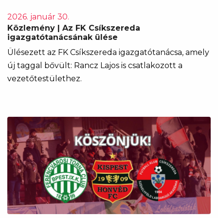
2026. január 30.
Közlemény | Az FK Csíkszereda
igazgatótanácsának ülése
Ülésezett az FK Csíkszereda igazgatótanácsa, amely
új taggal bővült: Rancz Lajos is csatlakozott a
vezetőtestülethez.