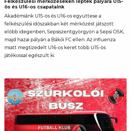
Felkészülési mérkőzéseken léptek pályára U15-
ös és U16-os csapataink
Akadémiánk U15-ös és U16-os együttese a
felkészülési időszakban két mérkőzést játszott:
előbb idegenben, Sepsiszentgyörgyön a Sepsi OSK,
majd hazai pályán a Bákói FC ellen. Az influenza
miatt megtizedelt U16-os keret több U15-ös
játékossal egészült ki.