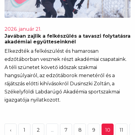
2026. január 21.
Javában zajlik a felkészülés a tavaszi folytatásra
akadémiai együtteseinknél
Elkezdték a felkészülést és hamarosan
edzőtáborban vesznek részt akadémiai csapataink.
A téli szünetet követő időszak szakmai
hangsúlyairól, az edzőtáborok menetéről és a
rájátszás előtti kihívásokról Dusinszki Zoltán, a
Székelyföldi Labdarúgó Akadémia sportszakmai
igazgatója nyilatkozott.
‹
1
2
...
7
8
9
10
11