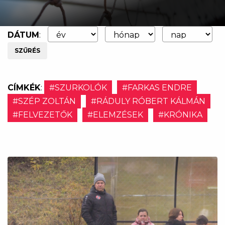
DÁTUM
:
SZŰRÉS
CÍMKÉK
:
#SZURKOLÓK
#FARKAS ENDRE
#SZÉP ZOLTÁN
#RÁDULY RÓBERT KÁLMÁN
#FELVEZETŐK
#ELEMZÉSEK
#KRÓNIKA