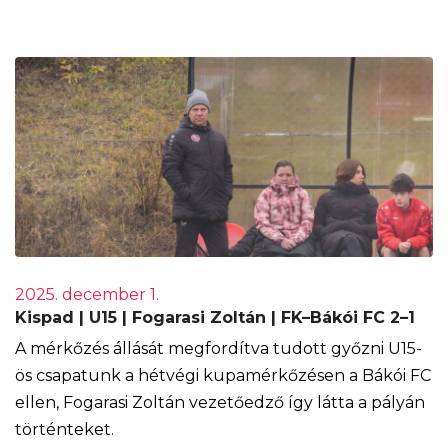
2025. december 1.
Kispad | U15 | Fogarasi Zoltán | FK–Bákói FC 2–1
A mérkőzés állását megfordítva tudott győzni U15-
ös csapatunk a hétvégi kupamérkőzésen a Bákói FC
ellen, Fogarasi Zoltán vezetőedző így látta a pályán
történteket.