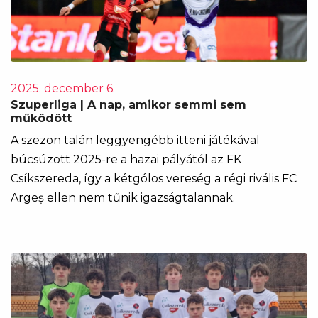
2025. december 6.
Szuperliga | A nap, amikor semmi sem
működött
A szezon talán leggyengébb itteni játékával
búcsúzott 2025-re a hazai pályától az FK
Csíkszereda, így a kétgólos vereség a régi rivális FC
Argeș ellen nem tűnik igazságtalannak.