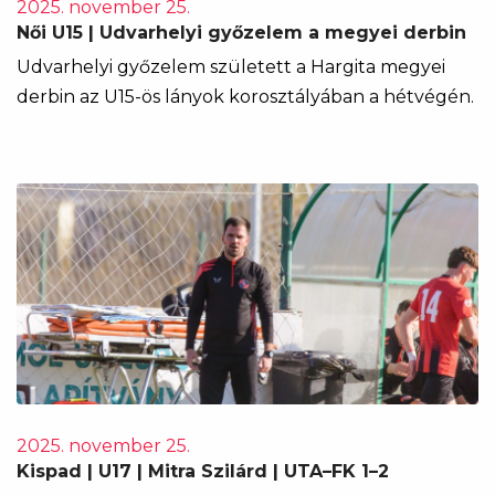
2025. november 25.
Női U15 | Udvarhelyi győzelem a megyei derbin
Udvarhelyi győzelem született a Hargita megyei
derbin az U15-ös lányok korosztályában a hétvégén.
2025. november 25.
Kispad | U17 | Mitra Szilárd | UTA–FK 1–2