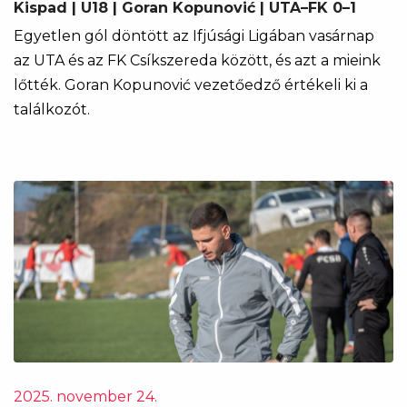
Kispad | U18 | Goran Kopunović | UTA–FK 0–1
Egyetlen gól döntött az Ifjúsági Ligában vasárnap
az UTA és az FK Csíkszereda között, és azt a mieink
lőtték. Goran Kopunović vezetőedző értékeli ki a
találkozót.
2025. november 24.