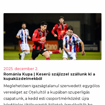
2025. december 2.
Románia Kupa | Keserű szájízzel szállunk ki a
kupaküzdelmekből
Meglehetősen igazságtalanul szenvedett egygólos
vereséget az Oțelultól a kupában szuperligás
csapatunk, a kedd esti csoportmérkőzést újra
kérdőjeles játékvezetői ítéletek árnyékolták be.