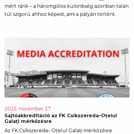
mért ránk – a háromgólos különbség azonban talán
túl szigorú ahhoz képest, ami a pályán történt.
2025. november 27.
Sajtóakkreditáció az FK Csíkszereda–Oțelul
Galați mérkőzésre
Az FK Csíkszereda– Oțelul Galați mérkőzésre