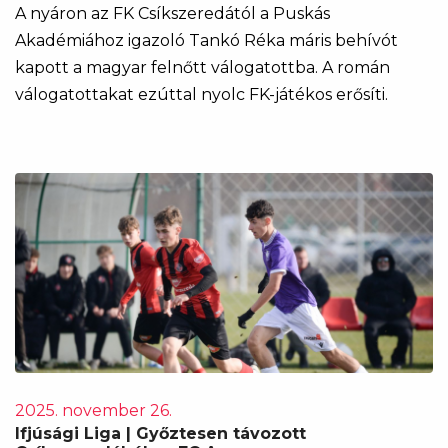
A nyáron az FK Csíkszeredától a Puskás
Akadémiához igazoló Tankó Réka máris behívót
kapott a magyar felnőtt válogatottba. A román
válogatottakat ezúttal nyolc FK-játékos erősíti.
2025. november 26.
Ifjúsági Liga | Győztesen távozott