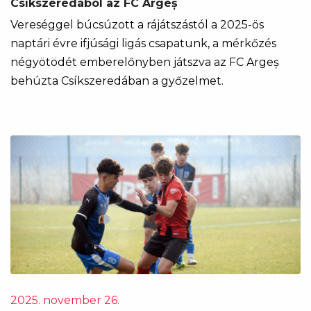
Csíkszeredából az FC Argeș
Vereséggel búcsúzott a rájátszástól a 2025-ös
naptári évre ifjúsági ligás csapatunk, a mérkőzés
négyötödét emberelőnyben játszva az FC Argeș
behúzta Csíkszeredában a győzelmet.
2025. november 26.