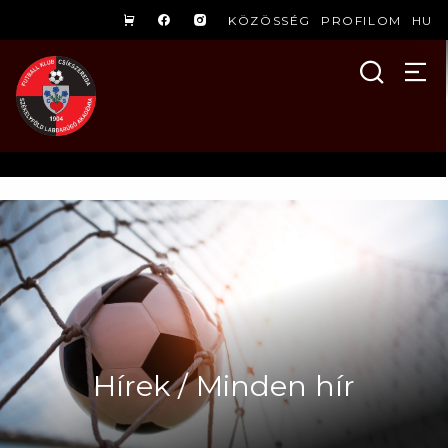
KÖZÖSSÉG
PROFILOM
HU
Hírek / Minden hír