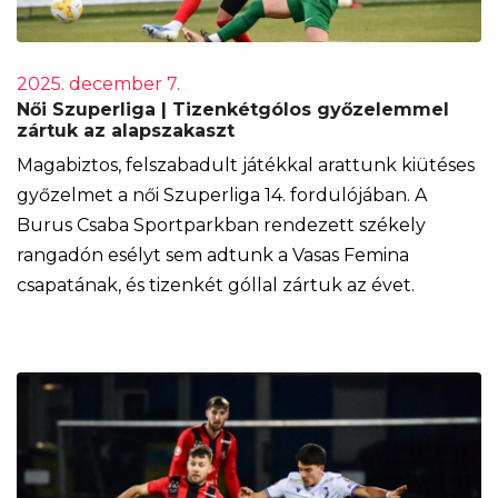
2025. december 7.
Női Szuperliga | Tizenkétgólos győzelemmel
zártuk az alapszakaszt
Magabiztos, felszabadult játékkal arattunk kiütéses
győzelmet a női Szuperliga 14. fordulójában. A
Burus Csaba Sportparkban rendezett székely
rangadón esélyt sem adtunk a Vasas Femina
csapatának, és tizenkét góllal zártuk az évet.