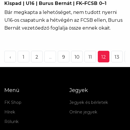
Kispad | U16 | Burus Bernát | FK–FCSB 0–1
Bár megkapta a lehetőséget, nem tudott nyerni
U16-os csapatunk a hétvégén az FCSB ellen, Burus
Bernát vezetőedző foglalja össze ennek okait.
‹
1
2
...
9
10
11
12
13
Menü
Jegyek
FK Shop
Jegyek és bérletek
Hírek
Online jegyek
Rólunk