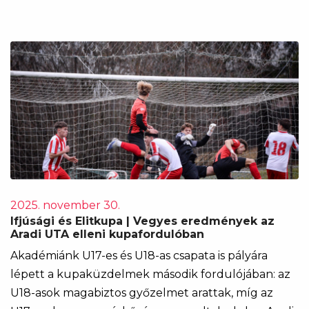
2025. november 30.
Ifjúsági és Elitkupa | Vegyes eredmények az
Aradi UTA elleni kupafordulóban
Akadémiánk U17-es és U18-as csapata is pályára
lépett a kupaküzdelmek második fordulójában: az
U18-asok magabiztos győzelmet arattak, míg az