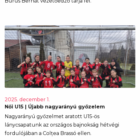
Burus Bernát vezetőedző tárja fel.
2025. december 1.
Női U15 | Újabb nagyarányú győzelem
Nagyarányú győzelmet aratott U15-ös
lánycsapatunk az országos bajnokság hétvégi
fordulójában a Colțea Brassó ellen.