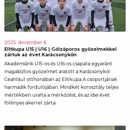
2025. december 6.
Elitkupa U15 | U16 | Gólzáporos győzelmekkel
zártuk az évet Karácsonykőn
Akadémiánk U15-ös és U16-os csapata egyaránt
magabiztos győzelmet aratott a Karácsonykői
Ceahlăul otthonában az Elitkupa A csoportjának
harmadik fordulójában. Mindkét korosztály teljes
mértékben uralta a mérkőzést, és az idei évet
fölényes sikerrel zárta.