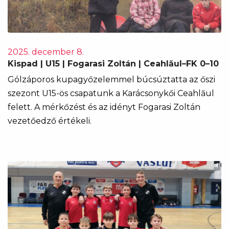
2025. december 8.
Kispad | U15 | Fogarasi Zoltán | Ceahlăul–FK 0–10
Gólzáporos kupagyőzelemmel búcsúztatta az őszi
szezont U15-ös csapatunk a Karácsonykői Ceahlăul
felett. A mérkőzést és az idényt Fogarasi Zoltán
vezetőedző értékeli.