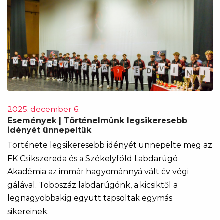
2025. december 6.
Események | Történelmünk legsikeresebb
idényét ünnepeltük
Története legsikeresebb idényét ünnepelte meg az
FK Csíkszereda és a Székelyföld Labdarúgó
Akadémia az immár hagyománnyá vált év végi
gálával. Többszáz labdarúgónk, a kicsiktől a
legnagyobbakig együtt tapsoltak egymás
sikereinek.