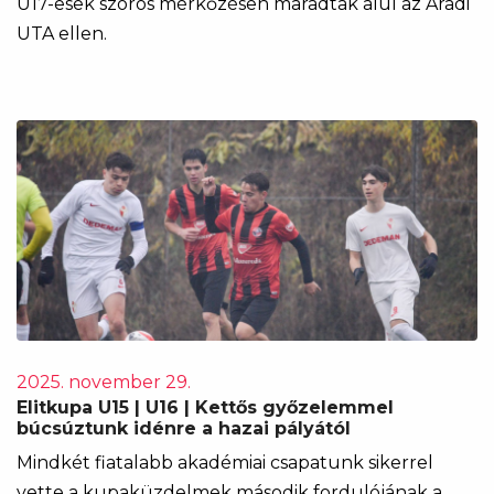
U17-esek szoros mérkőzésen maradtak alul az Aradi
UTA ellen.
2025. november 29.
Elitkupa U15 | U16 | Kettős győzelemmel
búcsúztunk idénre a hazai pályától
Mindkét fiatalabb akadémiai csapatunk sikerrel
vette a kupaküzdelmek második fordulójának a