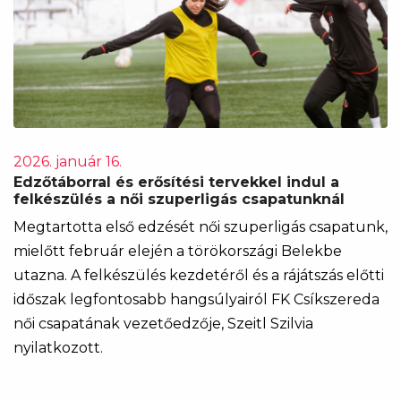
2026. január 16.
Edzőtáborral és erősítési tervekkel indul a
felkészülés a női szuperligás csapatunknál
Megtartotta első edzését női szuperligás csapatunk,
mielőtt február elején a törökországi Belekbe
utazna. A felkészülés kezdetéről és a rájátszás előtti
időszak legfontosabb hangsúlyairól FK Csíkszereda
női csapatának vezetőedzője, Szeitl Szilvia
nyilatkozott.