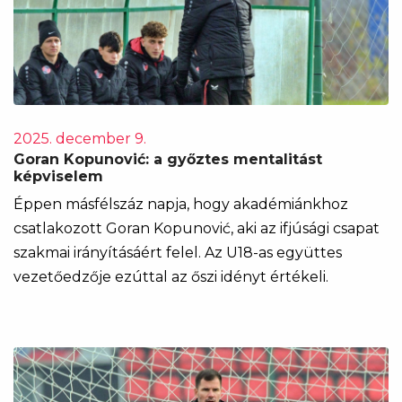
2025. december 9.
Goran Kopunović: a győztes mentalitást
képviselem
Éppen másfélszáz napja, hogy akadémiánkhoz
csatlakozott Goran Kopunović, aki az ifjúsági csapat
szakmai irányításáért felel. Az U18-as együttes
vezetőedzője ezúttal az őszi idényt értékeli.