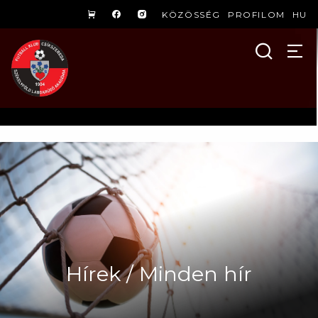
KÖZÖSSÉG
PROFILOM
HU
Hírek / Minden hír