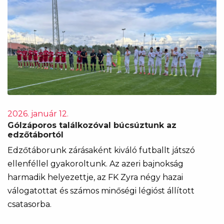
2026. január 12.
Gólzáporos találkozóval búcsúztunk az
edzőtábortól
Edzőtáborunk zárásaként kiváló futballt játszó
ellenféllel gyakoroltunk. Az azeri bajnokság
harmadik helyezettje, az FK Zyra négy hazai
válogatottat és számos minőségi légióst állított
csatasorba.