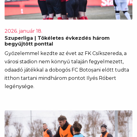
2026. január 18.
Szuperliga | Tökéletes évkezdés három
begyűjtött ponttal
Győzelemmel kezdte az évet az FK Csíkszereda, a
városi stadion nem könnyű talaján fegyelmezett,
odaadó játékkal a dobogós FC Botoșani előtt tudta
itthon tartani mindhárom pontot Ilyés Róbert
legénysége.