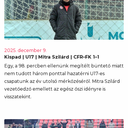
2025. december 9.
Kispad | U17 | Mitra Szilárd | CFR–FK 1–1
Egy, a 98. percben ellenünk megítélt büntető miatt
nem tudott három ponttal hazatérni U17-es
csapatunk az év utolsó mérkőzéséről. Mitra Szilárd
vezetőedző emellett az egész őszi idényre is
visszatekint.