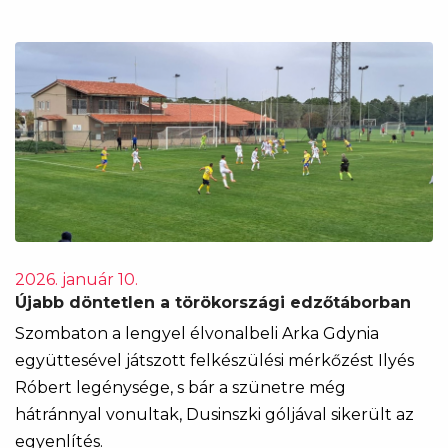
2026. január 10.
Újabb döntetlen a törökországi edzőtáborban
Szombaton a lengyel élvonalbeli Arka Gdynia
együttesével játszott felkészülési mérkőzést Ilyés
Róbert legénysége, s bár a szünetre még
hátránnyal vonultak, Dusinszki góljával sikerült az
egyenlítés.