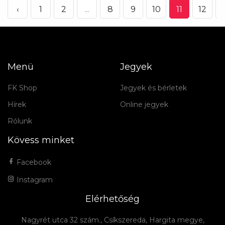
‹
1
2
...
8
9
10
11
12
Menü
Jegyek
FK Shop
Jegyek és bérletek
Hírek
Online jegyek
Rólunk
Kövess minket
Facebook
Instagram
Elérhetőség
Nagyrét utca 32 szám., Csíkszereda, Hargita megye,