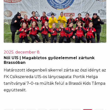
2025. december 8.
Női U15 | Magabiztos győzelemmel zártunk
Brassóban
Határozott idegenbeli sikerrel zárta az őszi idényt az
FK Csíkszereda U15-ös lánycsapata: Portik Helga
tanítványai 7–0-ra múlták felül a Brassói Kids Tâmpa
együttesét.