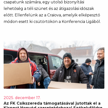
csapatunk számára, egy utolsó bizonyítási
lehetőség a téli szünet és az átigazolási időszak
előtt. Ellenfelünk az a Craiova, amelyik elképesztő
módon esett ki csütörtökön a Konferencia Ligából.
2025. december 17.
Az FK Csíkszereda támogatásával jutottak el a
Kispest Honvéd szeretetdobozai Székelyföldre