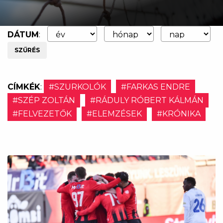
DÁTUM
:
SZŰRÉS
CÍMKÉK
:
#SZURKOLÓK
#FARKAS ENDRE
#SZÉP ZOLTÁN
#RÁDULY RÓBERT KÁLMÁN
#FELVEZETŐK
#ELEMZÉSEK
#KRÓNIKA