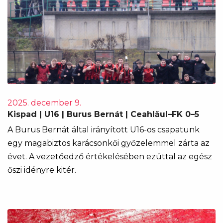
2025. december 9.
Kispad | U16 | Burus Bernát | Ceahlăul–FK 0–5
A Burus Bernát által irányított U16-os csapatunk
egy magabiztos karácsonkői győzelemmel zárta az
évet. A vezetőedző értékelésében ezúttal az egész
őszi idényre kitér.