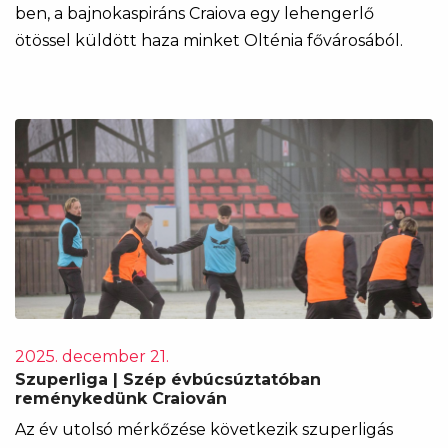
ben, a bajnokaspiráns Craiova egy lehengerlő
ötössel küldött haza minket Olténia fővárosából.
2025. december 21.
Szuperliga | Szép évbúcsúztatóban
reménykedünk Craiován
Az év utolsó mérkőzése következik szuperligás