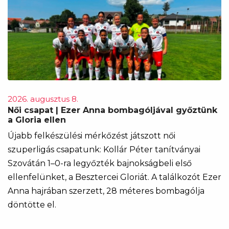
2026. augusztus 8.
Női csapat | Ezer Anna bombagóljával győztünk
a Gloria ellen
Újabb felkészülési mérkőzést játszott női
szuperligás csapatunk: Kollár Péter tanítványai
Szovátán 1–0-ra legyőzték bajnokságbeli első
ellenfelünket, a Besztercei Gloriát. A találkozót Ezer
Anna hajrában szerzett, 28 méteres bombagólja
döntötte el.