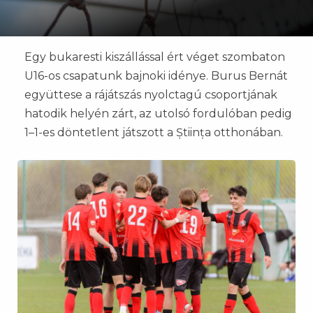
Egy bukaresti kiszállással ért véget szombaton
U16-os csapatunk bajnoki idénye. Burus Bernát
együttese a rájátszás nyolctagú csoportjának
hatodik helyén zárt, az utolsó fordulóban pedig
1–1-es döntetlent játszott a Știința otthonában.