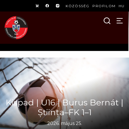
KÖZÖSSÉG
PROFILOM
HU
Kispad | U16 | Burus Bernát |
Știința–FK 1–1
2026. május 25.