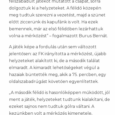
felszabadult játékot mutatott a csapat, sorra
dolgoztuk ki a helyzeteket. A félidő közepén
meg tudtuk szerezni a vezetést, majd a szünet
előtt ziccerünk és kapufánk is volt. Ha ezek
bemennek, már az első félidőben lezárhattuk
volna a mérkőzést” – fogalmazott Burus Bernát.
A játék képe a fordulás után sem változott
jelentősen: az FK irányította a mérkőzést, újabb
helyzeteket alakított ki, de a második találat
elmaradt. A kimaradt lehetőségeket végül a
hazaiak büntették meg, akik a 75. percben, egy
oldalszabadrúgást követően egyenlítettek.
„A második félidő is hasonlóképpen működött, jól
ment a játék, helyzeteket tudtunk kialakítani, de
ezeket sajnos nem tudtuk gólra váltani. A
kezünkben volt a mérkőzés kimenetele,