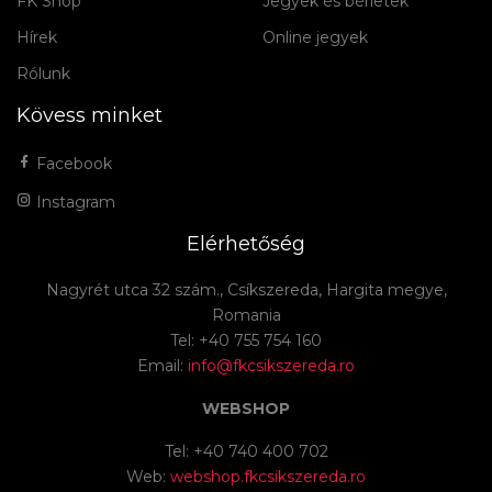
FK Shop
Jegyek és bérletek
Hírek
Online jegyek
Rólunk
Kövess minket
Facebook
Instagram
Elérhetőség
Nagyrét utca 32 szám., Csíkszereda, Hargita megye,
Romania
Tel: +40 755 754 160
Email:
info@fkcsikszereda.ro
WEBSHOP
Tel: +40 740 400 702
Web:
webshop.fkcsikszereda.ro