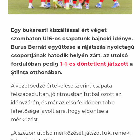
Egy bukaresti kiszállással ért véget
szombaton U16-os csapatunk bajnoki idénye.
Burus Bernát együttese a rájátszás nyolctagú
csoportjának hatodik helyén zárt, az utolsó
fordulóban pedig
1–1-es döntetlent játszott
a
Știința otthonában.
A vezetőedző értékelése szerint csapata
felszabadultan, jó ritmusban futballozott az
idényzárón, és már az első félidőben több
lehetősége is volt arra, hogy eldöntse a
mérkőzést.
„A szezon utolsó mérkőzését játszottuk, remek,