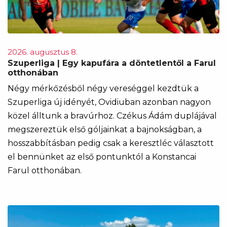
2026. augusztus 8.
Szuperliga | Egy kapufára a döntetlentől a Farul
otthonában
Négy mérkőzésből négy vereséggel kezdtük a
Szuperliga új idényét, Ovidiuban azonban nagyon
közel álltunk a bravúrhoz. Czékus Ádám duplájával
megszereztük első góljainkat a bajnokságban, a
hosszabbításban pedig csak a keresztléc választott
el bennünket az első pontunktól a Konstancai
Farul otthonában.