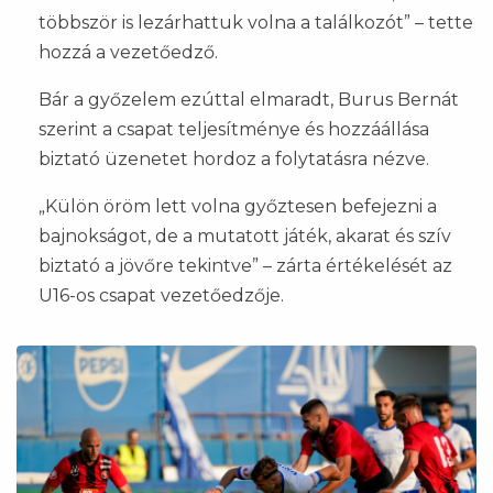
többször is lezárhattuk volna a találkozót” – tette
hozzá a vezetőedző.
Bár a győzelem ezúttal elmaradt, Burus Bernát
szerint a csapat teljesítménye és hozzáállása
biztató üzenetet hordoz a folytatásra nézve.
„Külön öröm lett volna győztesen befejezni a
bajnokságot, de a mutatott játék, akarat és szív
biztató a jövőre tekintve” – zárta értékelését az
U16-os csapat vezetőedzője.