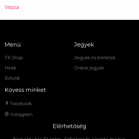
Vissza
Menü
Jegyek
FK Shop
Jegyek és bérletek
Hírek
Online jegyek
Rólunk
Kövess minket
Facebook
Instagram
Elérhetőség