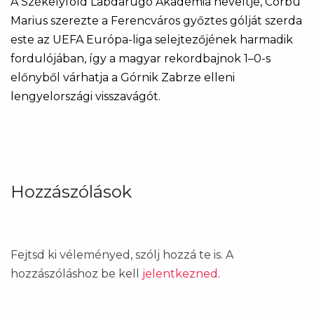
A Székelyföld Labdarúgó Akadémia neveltje, Corbu
Marius szerezte a Ferencváros győztes gólját szerda
este az UEFA Európa-liga selejtezőjének harmadik
fordulójában, így a magyar rekordbajnok 1–0-s
előnyből várhatja a Górnik Zabrze elleni
lengyelországi visszavágót.
Hozzászólások
Fejtsd ki véleményed, szólj hozzá te is. A
hozzászóláshoz be kell
jelentkezned
.