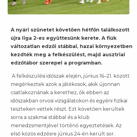
A nyári szünetet követően hétfőn találkozott
újra liga 2-es együttesünk kerete. A fiúk
változatlan edzői stábbal, hazai környezetben
kezdték meg a felkészülést, majd ausztriai
edzőtábor szerepel a programban.
A felkészülési időszak elején, június 16–21. között
megérkeztek azok a játékosok, akik újonnan
csatlakoznának a kerethez, ők ebben az
időszakban orvosi vizsgálatokon és egyéni fizikai
teszteken vettek részt. Ezt követően kerültek
sorra a szakmai stábbal és a klub
menedzsmentjével történő egyeztetések. Az
első közös edzésre június 24-én került sor.