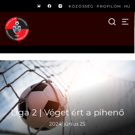
KÖZÖSSÉG
PROFILOM
HU
Liga 2 | Véget ért a pihenő
2024. június 25.