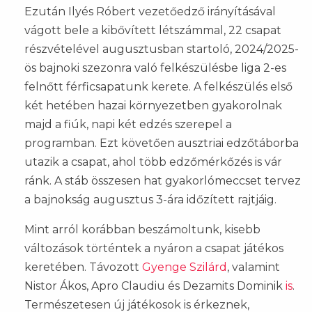
Ezután Ilyés Róbert vezetőedző irányításával
vágott bele a kibővített létszámmal, 22 csapat
részvételével augusztusban startoló, 2024/2025-
ös bajnoki szezonra való felkészülésbe liga 2-es
felnőtt férficsapatunk kerete. A felkészülés első
két hetében hazai környezetben gyakorolnak
majd a fiúk, napi két edzés szerepel a
programban. Ezt követően ausztriai edzőtáborba
utazik a csapat, ahol több edzőmérkőzés is vár
ránk. A stáb összesen hat gyakorlómeccset tervez
a bajnokság augusztus 3-ára időzített rajtjáig.
Mint arról korábban beszámoltunk, kisebb
változások történtek a nyáron a csapat játékos
keretében. Távozott
Gyenge Szilárd
, valamint
Nistor Ákos, Apro Claudiu és Dezamits Dominik
is
.
Természetesen új játékosok is érkeznek,