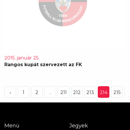
2015. január 25.
Rangos kupát szervezett az FK
‹
1
2
...
211
212
213
214
215
2
Menü
Jegyek