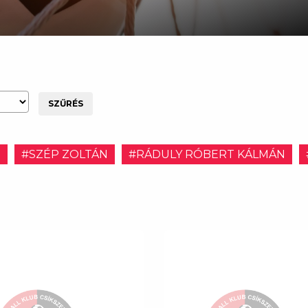
SZŰRÉS
E
#SZÉP ZOLTÁN
#RÁDULY RÓBERT KÁLMÁN