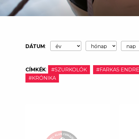
DÁTUM
:
CÍMKÉK
:
#SZURKOLÓK
#FARKAS ENDR
#KRÓNIKA