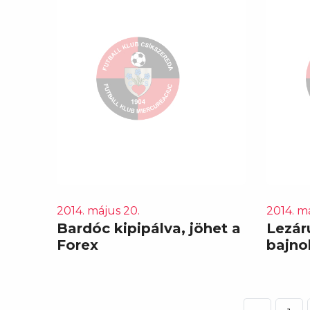
2014. május 20.
2014. má
Bardóc kipipálva, jöhet a
Lezáru
Forex
bajno