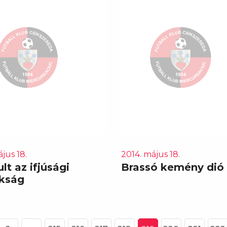
jus 18.
2014. május 18.
lt az ifjúsági
Brassó kemény dió 
kság