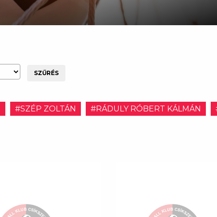
SZŰRÉS
E
#SZÉP ZOLTÁN
#RÁDULY RÓBERT KÁLMÁN