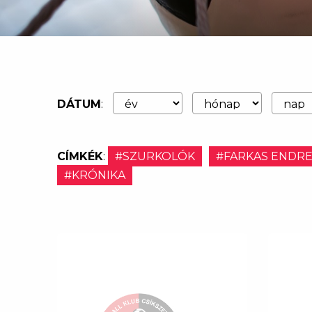
DÁTUM
:
CÍMKÉK
:
#SZURKOLÓK
#FARKAS ENDR
#KRÓNIKA