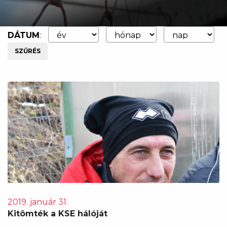
DÁTUM
:
SZŰRÉS
2019. január 31.
Kitömték a KSE hálóját