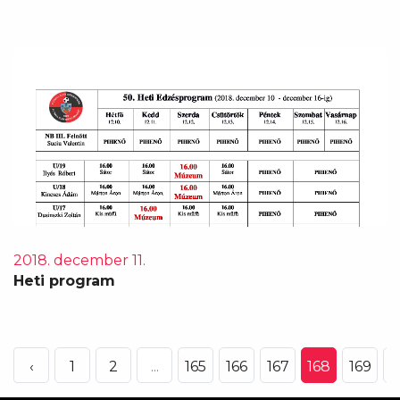
2018. december 11.
Heti program
‹
1
2
...
165
166
167
168
169
1