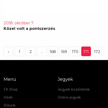
2018. október 7.
Közel volt a pontszerzés
‹
1
2
...
168
169
170
171
172
1
Menü
Jegyek
FK Shop
Jegyek és bérletek
Hírek
Online jegyek
Rólunk