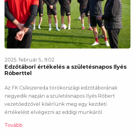
2025. február 5., 9:02
Edzőtábori értékelés a születésnapos Ilyés
Róberttel
Az FK Csíkszereda törökországi edzőtáborának
negyedik napján a születésnapos Ilyés Róbert
vezetőedzővel kísérlünk meg egy kezdeti
értékelést elvégezni az eddigi munkáról.
Tovább