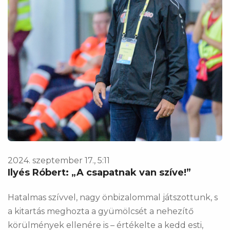
2024. szeptember 17., 5:11
Ilyés Róbert: „A csapatnak van szíve!”
Hatalmas szívvel, nagy önbizalommal játszottunk, s
a kitartás meghozta a gyümölcsét a nehezítő
körülmények ellenére is – értékelte a kedd esti,