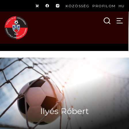
KÖZÖSSÉG
PROFILOM
HU
Ilyés Róbert