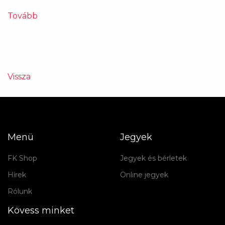
Tovább
Vissza
Menü
Jegyek
FK Shop
Jegyek és bérletek
Hírek
Online jegyek
Rólunk
Kövess minket