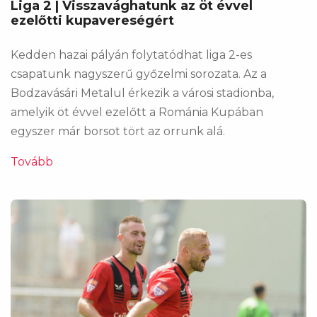
Liga 2 | Visszavághatunk az öt évvel
ezelőtti kupavereségért
Kedden hazai pályán folytatódhat liga 2-es
csapatunk nagyszerű győzelmi sorozata. Az a
Bodzavásári Metalul érkezik a városi stadionba,
amelyik öt évvel ezelőtt a Románia Kupában
egyszer már borsot tört az orrunk alá.
Tovább