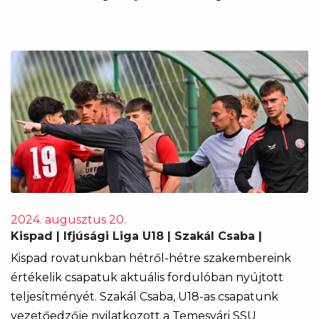
2024. augusztus 20.
Kispad | Ifjúsági Liga U18 | Szakál Csaba |
Kispad rovatunkban hétről-hétre szakembereink
értékelik csapatuk aktuális fordulóban nyújtott
teljesítményét. Szakál Csaba, U18-as csapatunk
vezetőedzője nyilatkozott a Temesvári SSU