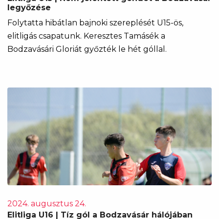
legyőzése
Folytatta hibátlan bajnoki szereplését U15-ös,
elitligás csapatunk. Keresztes Tamásék a
Bodzavásári Gloriát győzték le hét góllal.
2024. augusztus 24.
Elitliga U16 | Tíz gól a Bodzavásár hálójában