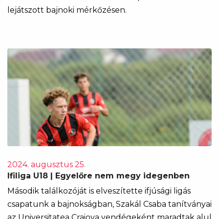
lejátszott bajnoki mérkőzésen.
2024. augusztus 25.
Ifiliga U18 | Egyelőre nem megy idegenben
Második találkozóját is elveszítette ifjúsági ligás
csapatunk a bajnokságban, Szakál Csaba tanítványai
az Universitatea Craiova vendégeként maradtak alul