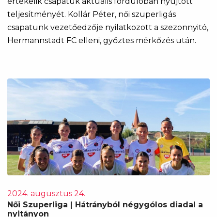
értékelik csapatuk aktuális fordulóban nyújtott
teljesítményét. Kollár Péter, női szuperligás
csapatunk vezetőedzője nyilatkozott a szezonnyitó,
Hermannstadt FC elleni, győztes mérkőzés után.
2024. augusztus 24.
Női Szuperliga | Hátrányból négygólos diadal a
nyitányon