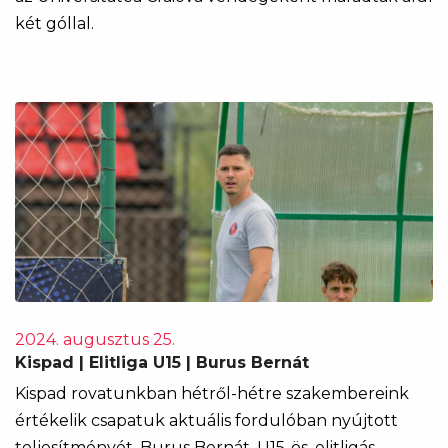
két góllal.
2024. augusztus 25.
Kispad | Elitliga U15 | Burus Bernát
Kispad rovatunkban hétről-hétre szakembereink
értékelik csapatuk aktuális fordulóban nyújtott
teljesítményét. Burus Bernát, U15-ös, elitligás