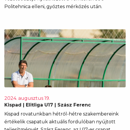
Politehnica elleni, győztes mérkőzés után.
2024. augusztus 19.
Kispad | Elitliga U17 | Szász Ferenc
Kispad rovatunkban hétről-hétre szakembereink
értékelik csapatuk aktuális fordulóban nyújtott
teljesítményét. Szász Ferenc, az U17-es csapat