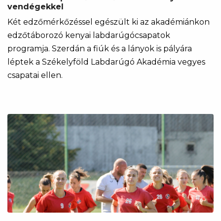
vendégekkel
Két edzőmérkőzéssel egészült ki az akadémiánkon
edzőtáborozó kenyai labdarúgócsapatok
programja. Szerdán a fiúk és a lányok is pályára
léptek a Székelyföld Labdarúgó Akadémia vegyes
csapatai ellen.