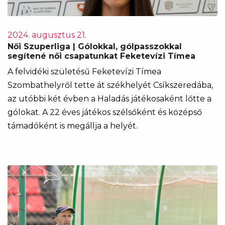
2024. augusztus 21.
Női Szuperliga | Gólokkal, gólpasszokkal
segítené női csapatunkat Feketevízi Tímea
A felvidéki születésű Feketevízi Tímea
Szombathelyről tette át székhelyét Csíkszeredába,
az utóbbi két évben a Haladás játékosaként lőtte a
gólokat. A 22 éves játékos szélsőként és középső
támadóként is megállja a helyét.