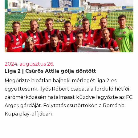
2024. augusztus 26.
Liga 2 | Csürös Attila gólja döntött
Megőrizte hibátlan bajnoki mérlegét liga 2-es
együttesünk. Ilyés Róbert csapata a forduló hétfői
zárómérkőzésén hatalmasat küzdve legyőzte az FC
Argeș gárdáját. Folytatás csütörtökön a Románia
Kupa play-offjában.