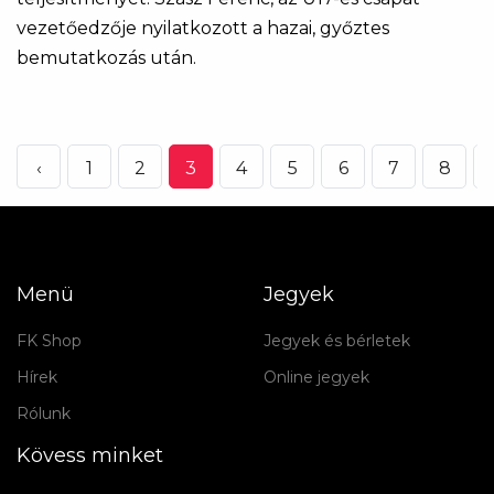
vezetőedzője nyilatkozott a hazai, győztes
bemutatkozás után.
‹
1
2
3
4
5
6
7
8
.
Menü
Jegyek
FK Shop
Jegyek és bérletek
Hírek
Online jegyek
Rólunk
Kövess minket