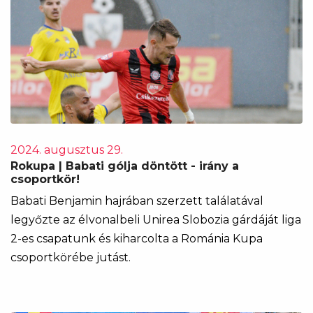
2024. augusztus 29.
Rokupa | Babati gólja döntött - irány a
csoportkör!
Babati Benjamin hajrában szerzett találatával
legyőzte az élvonalbeli Unirea Slobozia gárdáját liga
2-es csapatunk és kiharcolta a Románia Kupa
csoportkörébe jutást.