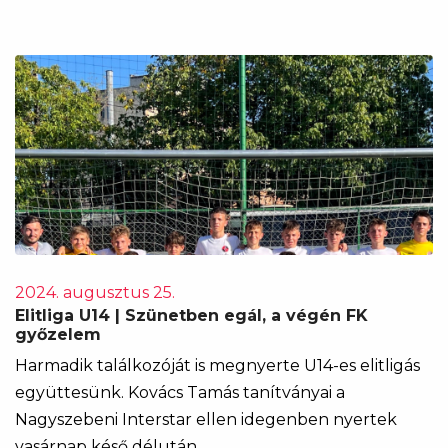
2024. augusztus 25.
Elitliga U14 | Szünetben egál, a végén FK
győzelem
Harmadik találkozóját is megnyerte U14-es elitligás
együttesünk. Kovács Tamás tanítványai a
Nagyszebeni Interstar ellen idegenben nyertek
vasárnap késő délután.