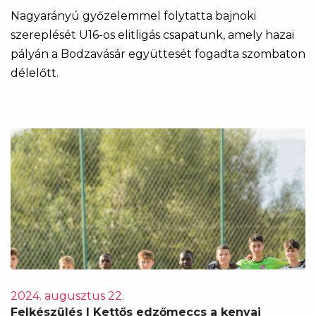
Nagyarányú győzelemmel folytatta bajnoki
szereplését U16-os elitligás csapatunk, amely hazai
pályán a Bodzavásár együttesét fogadta szombaton
délelőtt.
2024. augusztus 22.
Felkészülés | Kettős edzőmeccs a kenyai