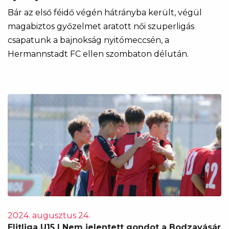
Bár az első féidő végén hátrányba került, végül
magabiztos győzelmet aratott női szuperligás
csapatunk a bajnokság nyitómeccsén, a
Hermannstadt FC ellen szombaton délután.
2024. augusztus 24.
Elitliga U15 | Nem jelentett gondot a Bodzavásár