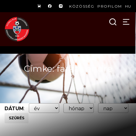
KÖZÖSSÉG
PROFILOM
HU
Címke: farkas endre
DÁTUM
:
SZŰRÉS