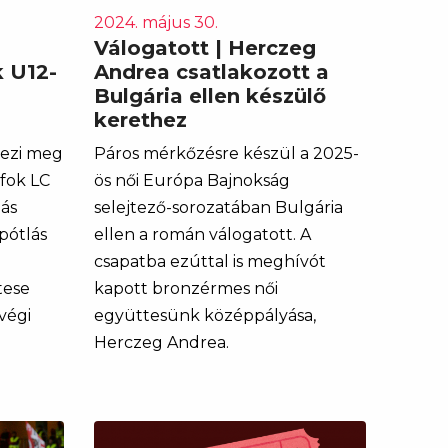
2024. május 30.
Válogatott | Herczeg
 U12-
Andrea csatlakozott a
Bulgária ellen készülő
kerethez
vezi meg
​​​​​​​Páros mérkőzésre készül a 2025-
fok LC
ös női Európa Bajnokság
ás
selejtező-sorozatában Bulgária
pótlás
ellen a román válogatott. A
csapatba ezúttal is meghívót
tese
kapott bronzérmes női
végi
együttesünk középpályása,
Herczeg Andrea.