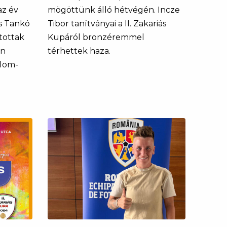
az év
mögöttünk álló hétvégén. Incze
és Tankó
Tibor tanítványai a II. Zakariás
tottak
Kupáról bronzéremmel
án
térhettek haza.
álom-