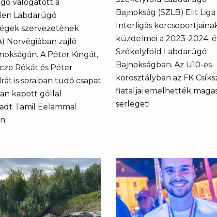
gó válogatott a
Bajnokság (SZLB) Elit Liga
len Labdarúgó
Interligás korcsoportjaina
égek szervezetének
küzdelmei a 2023-2024. é
) Norvégiában zajló
Székelyföld Labdarúgó
jnokságán. A Péter Kingát,
Bajnokságban. Az U10-es
cze Rékát és Péter
korosztályban az FK Csík
rát is soraiban tudó csapat
fiataljai emelhették maga
an kapott góllal
serleget!
adt Tamil Eelammal
n.