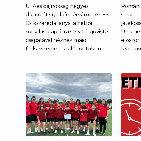
U17-es bajnokság négyes
Románia
döntőjét Gyulafehérváron. Az FK
soraiba
Csíkszereda lányai a hétfői
játékos
sorsolás alapján a CSS Târgovişte
Ureche
csapatával néznek majd
először
farkasszemet az elődöntőben.
lehetős