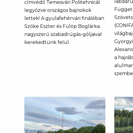
labdarú
címvédő Temesvári Politehnicát
Függet
legyőzve országos bajnokok
Szövets
lettek! A gyulafehérvári fináléban
(CONIFA
Szőke Eszter és Fülöp Boglárka
világba
nagyszerű szabadrúgás-góljaival
Györgyi
kerekedtünk felül.
Alexand
a hajráb
alulmar
szembe