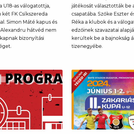
 U18-as válogatottja,
játékosát választották be 
n két FK Csíkszereda
csapatába. Szőke Eszter 
sal. Simon Máté kapus és
Réka a klubok és a váloga
 Alexandru hátvéd nem
edzőinek szavazatai alapj
 kapnak bizonyítási
kerültek be a bajnokság 
éget.
tizenegyébe.