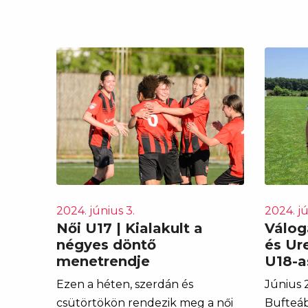
2024. június 3.
2024. jú
Női U17 | Kialakult a
Válog
négyes döntő
és Ur
menetrendje
U18-a
Ezen a héten, szerdán és
Június 2
csütörtökön rendezik meg a női
Bufteáb