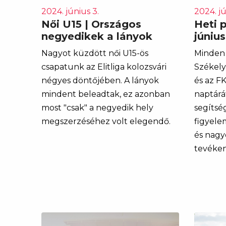
2024. június 3.
2024. jú
Női U15 | Országos
Heti 
negyedikek a lányok
június
Nagyot küzdött női U15-ös
Minden 
csapatunk az Elitliga kolozsvári
Székely
négyes döntőjében. A lányok
és az F
mindent beleadtak, ez azonban
naptárá
most "csak" a negyedik hely
segítsé
megszerzéséhez volt elegendő.
figyele
és nagy
tevéken