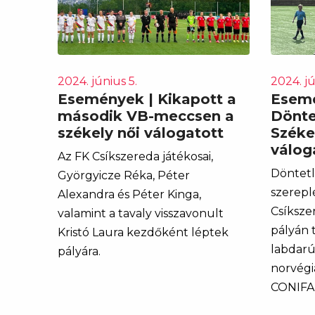
2024. június 5.
2024. jú
Események | Kikapott a
Esemé
második VB-meccsen a
Dönte
székely női válogatott
Széke
válog
Az FK Csíkszereda játékosai,
Döntet
Györgyicze Réka, Péter
szerepl
Alexandra és Péter Kinga,
Csíksze
valamint a tavaly visszavonult
pályán 
Kristó Laura kezdőként léptek
labdarú
pályára.
norvégi
CONIFA 