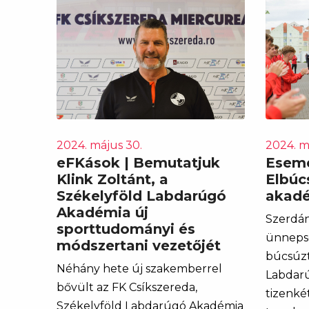
2024. május 30.
2024. m
eFKások | Bemutatjuk
Esemé
Klink Zoltánt, a
Elbúc
Székelyföld Labdarúgó
akadé
Akadémia új
Szerdán
sporttudományi és
ünneps
módszertani vezetőjét
búcsúzt
Néhány hete új szakemberrel
Labdar
bővült az FK Csíkszereda,
tizenkét
Székelyföld Labdarúgó Akadémia