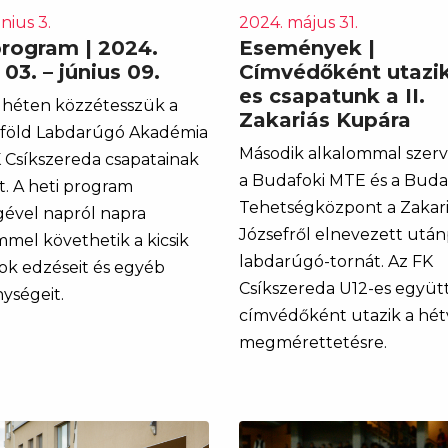
nius 3.
2024. május 31.
program | 2024.
Események |
 03. – június 09.
Címvédőként utazik
es csapatunk a II.
héten közzétesszük a
Zakariás Kupára
föld Labdarúgó Akadémia
Második alkalommal szer
K Csíkszereda csapatainak
a Budafoki MTE és a Buda
t. A heti program
Tehetségközpont a Zakari
gével napról napra
Józsefről elnevezett után
mmel követhetik a kicsik
labdarúgó-tornát. Az FK
ok edzéseit és egyéb
Csíkszereda U12-es együt
ységeit.
címvédőként utazik a hét
megmérettetésre.