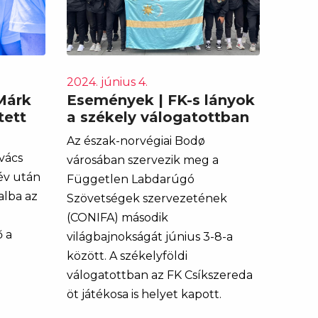
2024. június 4.
Márk
Események | FK-s lányok
tett
a székely válogatottban
Az észak-norvégiai Bodø
vács
városában szervezik meg a
 év után
Független Labdarúgó
alba az
Szövetségek szervezetének
(CONIFA) második
ő a
világbajnokságát június 3-8-a
között. A székelyföldi
válogatottban az FK Csíkszereda
öt játékosa is helyet kapott.