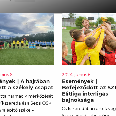
nius 6.
2024. június 6.
nyek | A hajrában
Események |
ett a székely csapat
Befejeződött az SZ
Elitliga interligás
otta harmadik mérkőzését
bajnoksága
síkszereda és a Sepsi OSK
Csíkszeredában értek vég
ira építő székely
Székelyföld Labdarúgó