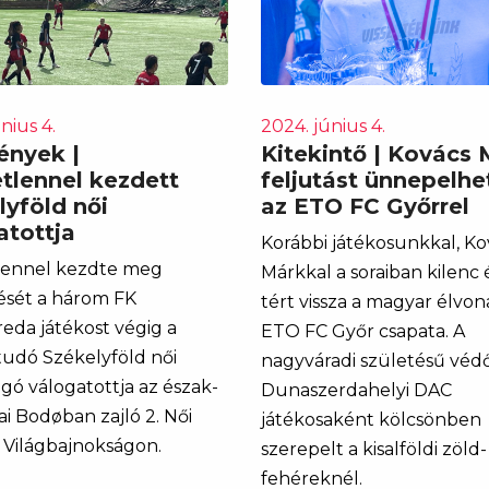
nius 4.
2024. június 4.
nyek |
Kitekintő | Kovács 
tlennel kezdett
feljutást ünnepelhe
lyföld női
az ETO FC Győrrel
atottja
Korábbi játékosunkkal, Ko
lennel kezdte meg
Márkkal a soraiban kilenc
ését a három FK
tért vissza a magyar élvon
reda játékost végig a
ETO FC Győr csapata. A
tudó Székelyföld női
nagyváradi születésű véd
gó válogatottja az észak-
Dunaszerdahelyi DAC
ai Bodøban zajló 2. Női
játékosaként kölcsönben
Világbajnokságon.
szerepelt a kisalföldi zöld-
fehéreknél.