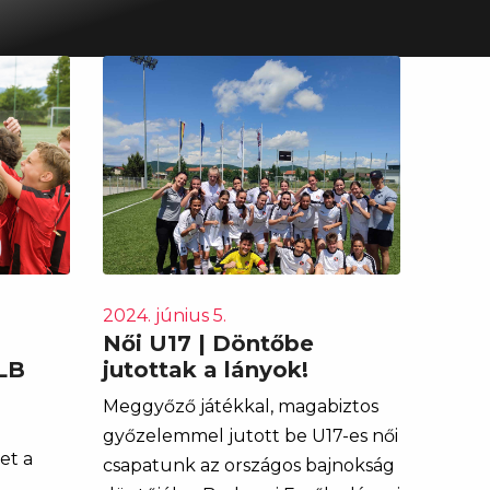
2024. június 5.
Női U17 | Döntőbe
LB
jutottak a lányok!
Meggyőző játékkal, magabiztos
győzelemmel jutott be U17-es női
et a
csapatunk az országos bajnokság