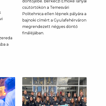
döntőjébe. Berkeczi Emőke lányai
csütörtökön a Temesvári
k
Politehnica ellen lépnek pályára a
vi
bajnoki címért a Gyulafehérváron
megrendezett négyes döntő
fináléjában.
szereda
sba a