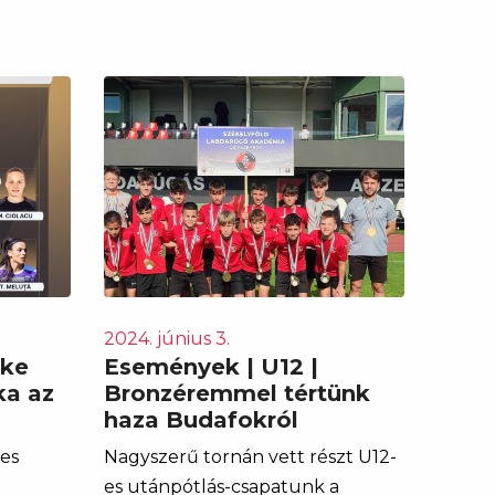
2024. június 3.
őke
Események | U12 |
ka az
Bronzéremmel tértünk
haza Budafokról
mes
Nagyszerű tornán vett részt U12-
es utánpótlás-csapatunk a