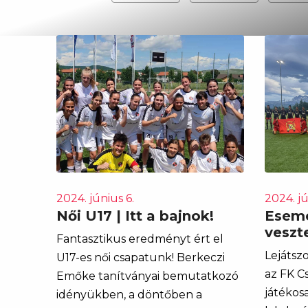
2024. június 6.
2024. jú
Női U17 | Itt a bajnok!
Esemé
veszt
Fantasztikus eredményt ért el
Lejátsz
U17-es női csapatunk! Berkeczi
az FK C
Emőke tanítványai bemutatkozó
játékosa
idényükben, a döntőben a