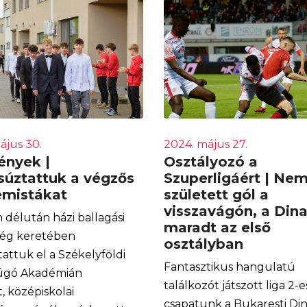
ájus 30.
2024. május 27.
nyek |
Osztályozó a
súztattuk a végzős
Szuperligáért | Ne
mistákat
született gól a
visszavágón, a Di
 délután házi ballagási
maradt az első
ég keretében
osztályban
attuk el a Székelyföldi
Fantasztikus hangulatú
úgó Akadémián
találkozót játszott liga 2-e
, középiskolai
csapatunk a Bukaresti D