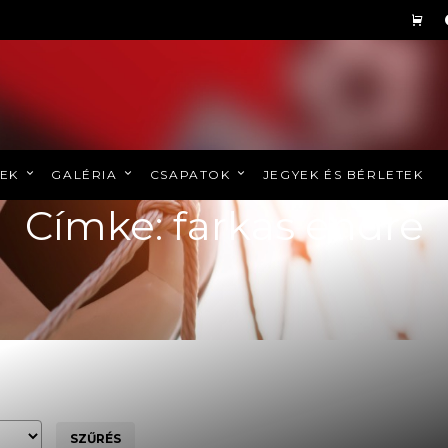
REK
GALÉRIA
CSAPATOK
JEGYEK ÉS BÉRLETEK
Címke: farkas endre
SZŰRÉS