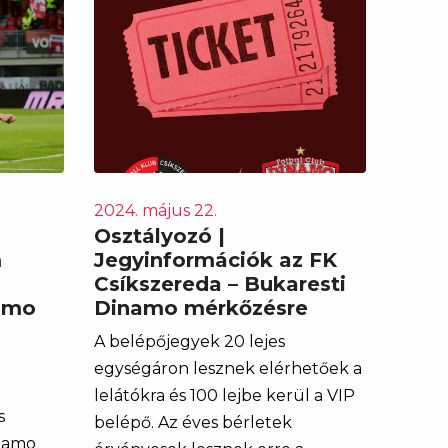
2024. május 22.
Osztályozó |
m
Jegyinformációk az FK
Csíkszereda – Bukaresti
namo
Dinamo mérkőzésre
A belépőjegyek 20 lejes
egységáron lesznek elérhetőek a
lelátókra és 100 lejbe kerül a VIP
s
belépő. Az éves bérletek
inamo