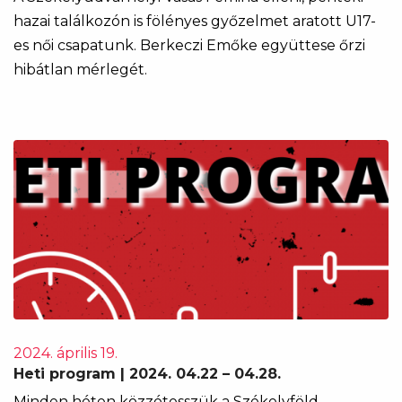
hazai találkozón is fölényes győzelmet aratott U17-
es női csapatunk. Berkeczi Emőke együttese őrzi
hibátlan mérlegét.
2024. április 19.
Heti program | 2024. 04.22 – 04.28.
Minden héten közzétesszük a Székelyföld