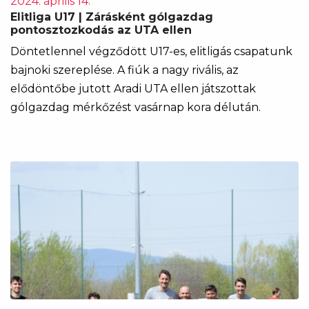
2024. április 14.
Elitliga U17 | Zárásként gólgazdag
pontosztozkodás az UTA ellen
Döntetlennel végződött U17-es, elitligás csapatunk
bajnoki szereplése. A fiúk a nagy rivális, az
elődöntőbe jutott Aradi UTA ellen játszottak
gólgazdag mérkőzést vasárnap kora délután.