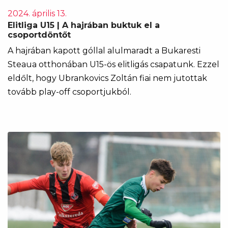
2024. április 13.
Elitliga U15 | A hajrában buktuk el a
csoportdöntőt
A hajrában kapott góllal alulmaradt a Bukaresti
Steaua otthonában U15-ös elitligás csapatunk. Ezzel
eldőlt, hogy Ubrankovics Zoltán fiai nem jutottak
tovább play-off csoportjukból.