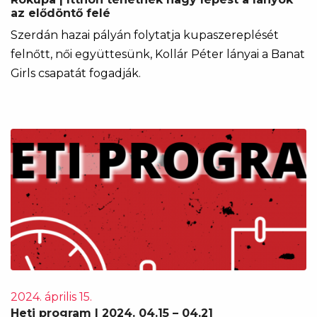
az elődöntő felé
Szerdán hazai pályán folytatja kupaszereplését
felnőtt, női együttesünk, Kollár Péter lányai a Banat
Girls csapatát fogadják.
2024. április 15.
Heti program | 2024. 04.15 – 04.21