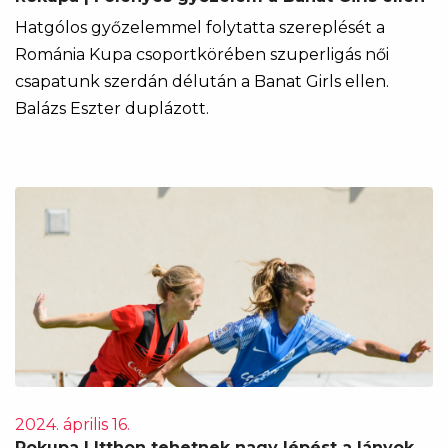
Hatgólos győzelemmel folytatta szereplését a
Románia Kupa csoportkörében szuperligás női
csapatunk szerdán délután a Banat Girls ellen.
Balázs Eszter duplázott.
2024. április 16.
Rokupa | Itthon tehetnek nagy lépést a lányok