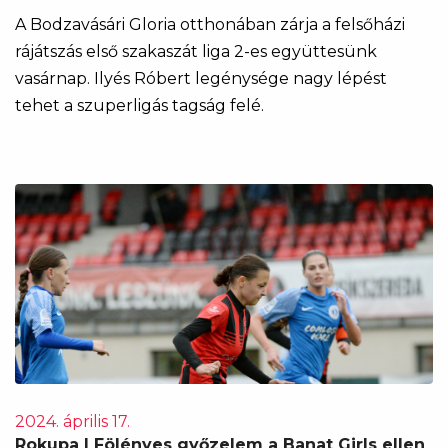
A Bodzavásári Gloria otthonában zárja a felsőházi
rájátszás első szakaszát liga 2-es együttesünk
vasárnap. Ilyés Róbert legénysége nagy lépést
tehet a szuperligás tagság felé.
2024. április 17.
Rokupa | Fölényes győzelem a Banat Girls ellen