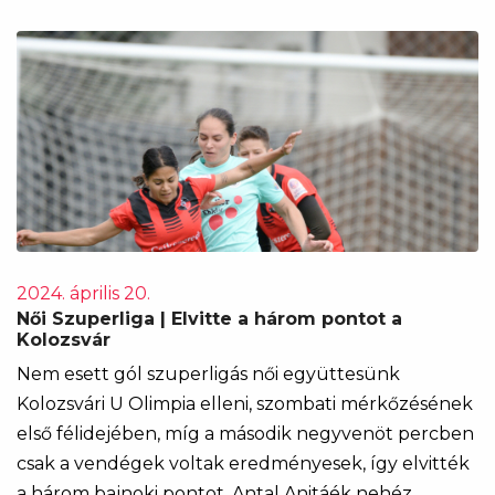
2024. április 20.
Női Szuperliga | Elvitte a három pontot a
Kolozsvár
Nem esett gól szuperligás női együttesünk
Kolozsvári U Olimpia elleni, szombati mérkőzésének
első félidejében, míg a második negyvenöt percben
csak a vendégek voltak eredményesek, így elvitték
a három bajnoki pontot. Antal Anitáék nehéz