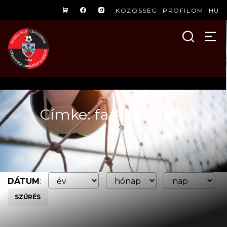
KÖZÖSSÉG
PROFILOM
HU
Címke: farkas endre
DÁTUM
:
SZŰRÉS