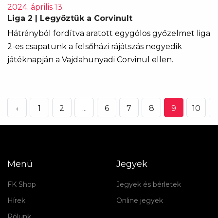
2024. április 13.
Liga 2 | Legyőztük a Corvinult
Hátrányból fordítva aratott egygólos győzelmet liga
2-es csapatunk a felsőházi rájátszás negyedik
játéknapján a Vajdahunyadi Corvinul ellen.
‹
1
2
...
6
7
8
9
10
Menü
Jegyek
FK Shop
Jegyek és bérletek
Hírek
Online jegyek
Rólunk