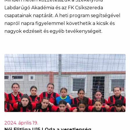
Labdarúgó Akadémia és az FK Csíkszereda
csapatainak naptárát. A heti program segítségével
napról napra figyelemmel követhetik a kicsik és
nagyok edzéseit és egyéb tevékenységeit.
2024. április 19.
Női Elitliga U15 | Oda a veretlenség