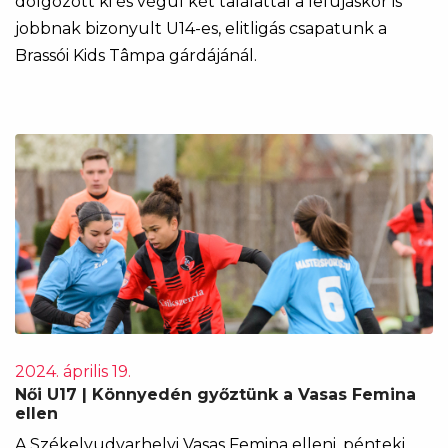
dolgozott ki és végül két találattal a lefújáskor is
jobbnak bizonyult U14-es, elitligás csapatunk a
Brassói Kids Tâmpa gárdájánál.
2024. április 19.
Női U17 | Könnyedén győztünk a Vasas Femina
ellen
A Székelyudvarhelyi Vasas Femina elleni, pénteki