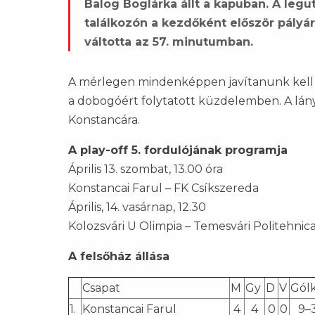
Balog Boglárka állt a kapuban. A legut
találkozón a kezdőként először pályá
váltotta az 57. minutumban.
A mérlegen mindenképpen javítanunk kell 
a dobogóért folytatott küzdelemben. A lány
Konstancára.
A play-off 5. fordulójának programja
Április 13. szombat, 13.00 óra
Konstancai Farul – FK Csíkszereda
Április, 14. vasárnap, 12.30
Kolozsvári U Olimpia – Temesvári Politehnic
A felsőház állása
Csapat
M
Gy
D
V
Gólk
1.
Konstancai Farul
4
4
0
0
9–