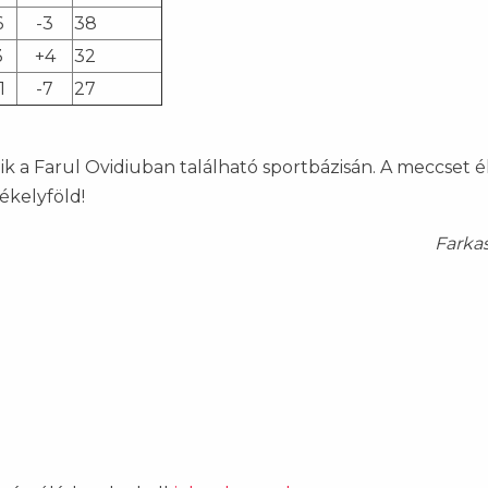
6
-3
38
3
+4
32
1
-7
27
ik a Farul Ovidiuban található sportbázisán. A meccset 
zékelyföld!
Farka