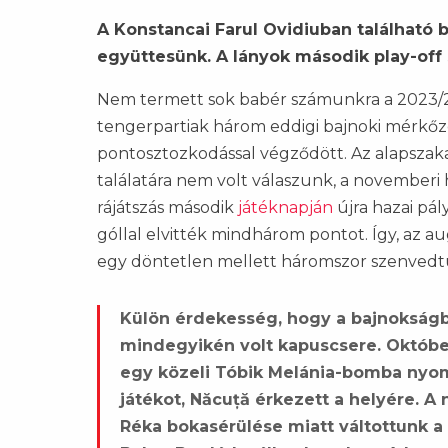
A Konstancai Farul Ovidiuban található b
együttesünk. A lányok második play-off 
Nem termett sok babér számunkra a 2023/2
tengerpartiak három eddigi bajnoki mérkő
pontosztozkodással végződött. Az alapsza
találatára nem volt válaszunk, a novemberi
rájátszás második
játéknapján
újra hazai pál
góllal elvitték mindhárom pontot. Így, az a
egy döntetlen mellett háromszor szenvedtü
Külön érdekesség, hogy a bajnokságb
mindegyikén volt kapuscsere. Októbe
egy közeli Tóbik Melánia-bomba nyom
játékot, Năcuță érkezett a helyére. 
Réka bokasérülése miatt váltottunk a