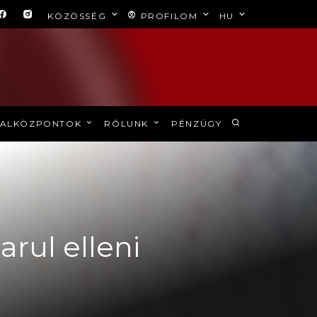
KÖZÖSSÉG
PROFILOM
HU
ALKÖZPONTOK
RÓLUNK
PÉNZÜGY
arul elleni