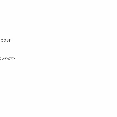
élőben
s Endre