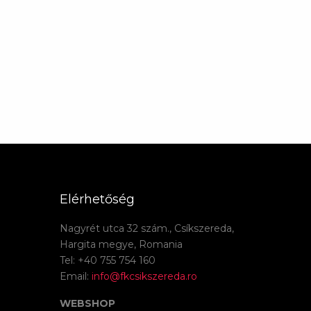
Elérhetőség
Nagyrét utca 32 szám., Csíkszereda,
Hargita megye, Romania
Tel: +40 755 754 160
Email:
info@fkcsikszereda.ro
WEBSHOP