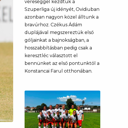
vereséggel kezdtük a
Szuperliga új idényét, Ovidiuban
azonban nagyon közel álltunk a
bravúrhoz. Czékus Ádám
duplájával megszereztük első
góljainkat a bajnokságban, a
hosszabbításban pedig csak a
keresztléc választott el
bennünket az első pontunktól a
Konstancai Farul otthonában.