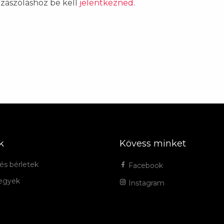
ozzászóláshoz be kell
jelentkezned
.
k
Kövess minket
és bérletek
Facebook
jegyek
Instagram