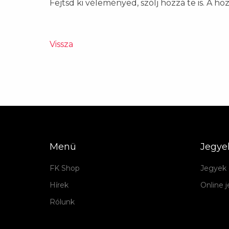
Fejtsd ki véleményed, szólj hozzá te is. A h
Vissza
Menü
Jegye
FK Shop
Jegyek 
Hírek
Online 
Rólunk