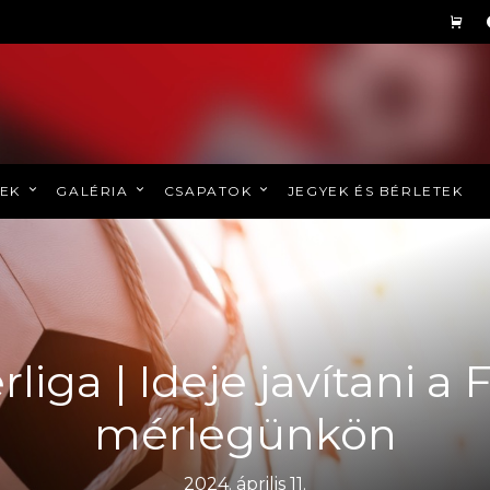
REK
GALÉRIA
CSAPATOK
JEGYEK ÉS BÉRLETEK
liga | Ideje javítani a F
mérlegünkön
2024. április 11.