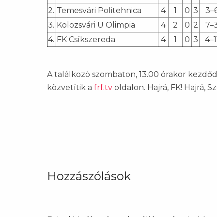
2.
Temesvári Politehnica
4
1
0
3
3–
3.
Kolozsvári U Olimpia
4
2
0
2
7–
4.
FK Csíkszereda
4
1
0
3
4–1
A találkozó szombaton, 13.00 órakor kezdőd
közvetítik a
frf.tv
oldalon. Hajrá, FK! Hajrá, S
Hozzászólások