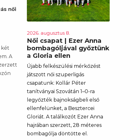
ás női
2026. augusztus 8.
Női csapat | Ezer Anna
bombagóljával győztünk
 két
a Gloria ellen
em. A
zerzett
Újabb felkészülési mérkőzést
ozón
játszott női szuperligás
csapatunk: Kollár Péter
tanítványai Szovátán 1–0-ra
legyőzték bajnokságbeli első
ellenfelünket, a Besztercei
Gloriát. A találkozót Ezer Anna
hajrában szerzett, 28 méteres
bombagólja döntötte el.