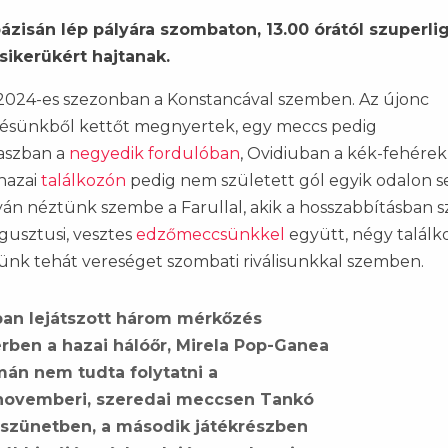
ázisán lép pályára szombaton, 13.00 órától szuperlig
sikerükért hajtanak.
024-es szezonban a Konstancával szemben. Az újonc
zésünkből kettőt megnyertek, egy meccs pedig
kaszban a
negyedik fordulóban
, Ovidiuban a kék-fehérek
 hazai
találkozón
pedig nem született gól egyik odalon s
yán néztünk szembe a Farullal, akik a hosszabbításban s
ugusztusi, vesztes
edzőmeccsünkkel
együtt, négy találk
nk tehát vereséget szombati riválisunkkal szemben.
an lejátszott három mérkőzés
rben a hazai hálóőr, Mirela Pop-Ganea
án nem tudta folytatni a
A novemberi, szeredai meccsen Tankó
 szünetben, a második játékrészben