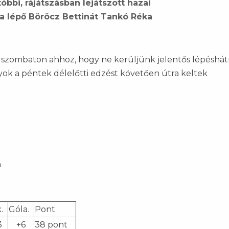
óbbi, rájátszásban lejátszott hazai
ra lépő Böröcz Bettinát Tankó Réka
szombaton ahhoz, hogy ne kerüljünk jelentős lépéshá
ok a péntek délelőtti edzést követően útra keltek
a
.
Góla.
Pont
3
+6
38 pont