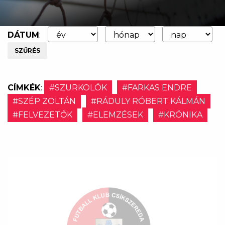
DÁTUM
:
SZŰRÉS
CÍMKÉK
:
#SZURKOLÓK
#FARKAS ENDRE
#SZÉP ZOLTÁN
#RÁDULY RÓBERT KÁLMÁN
#FELVEZETŐK
#ELEMZÉSEK
#KRÓNIKA