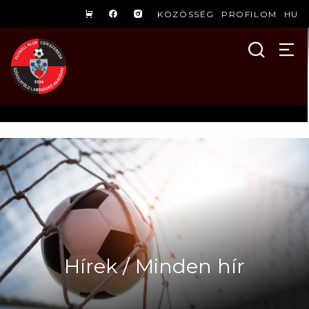
KÖZÖSSÉG
PROFILOM
HU
Hírek / Minden hír