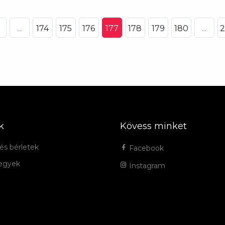
...
174
175
176
177
178
179
180
...
2
k
Kövess minket
és bérletek
Facebook
jegyek
Instagram