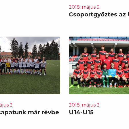
2018. május 5.
Csoportgyőztes az 
jus 2.
2018. május 2.
sapatunk már révbe
U14-U15