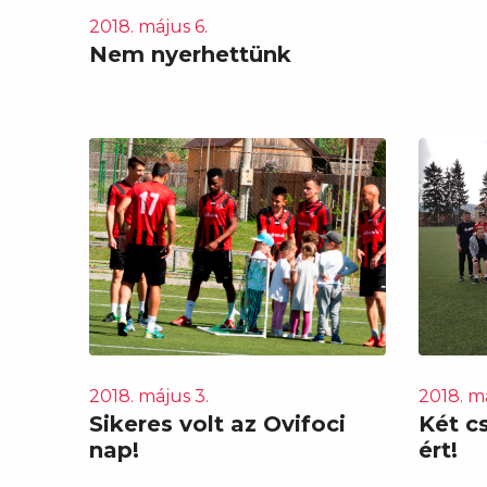
2018. május 6.
Nem nyerhettünk
2018. május 3.
2018. má
Sikeres volt az Ovifoci
Két c
nap!
ért!