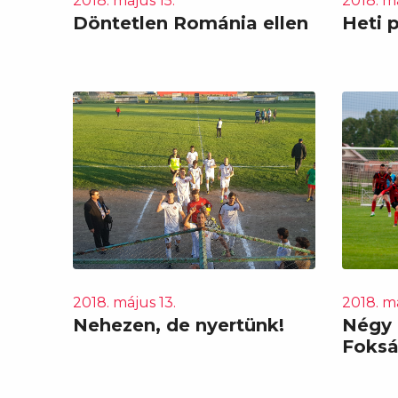
2018. május 15.
2018. má
Döntetlen Románia ellen
Heti 
2018. május 13.
2018. má
Nehezen, de nyertünk!
Négy 
Foks