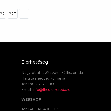
22
223
›
Elérhetőség
Nagyrét utca 32 szám., Csíkszereda,
Hargita megye, Romania
Tel: +40 755 754 160
Email:
info@fkcsikszereda.ro
WEBSHOP
Tel: +40 740 400 702