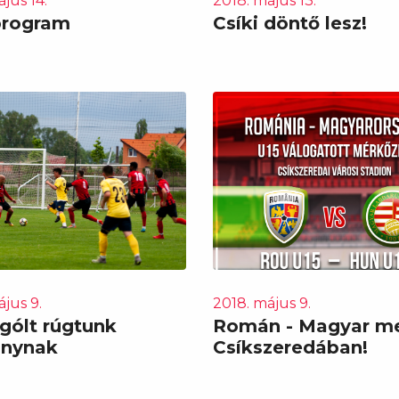
jus 14.
2018. május 13.
program
Csíki döntő lesz!
jus 9.
2018. május 9.
gólt rúgtunk
Román - Magyar m
ánynak
Csíkszeredában!