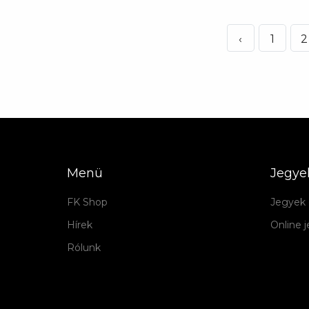
‹
1
2
Menü
Jegye
FK Shop
Jegyek 
Hírek
Online 
Rólunk