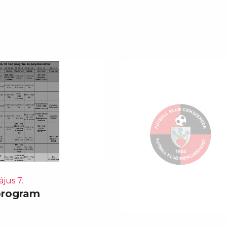
jus 7.
program