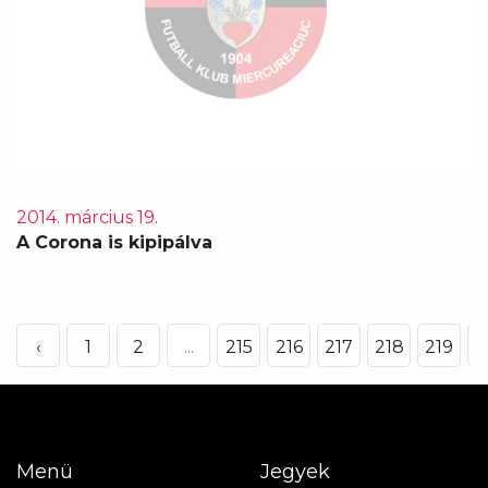
2014. március 19.
A Corona is kipipálva
‹
1
2
...
215
216
217
218
219
2
Menü
Jegyek