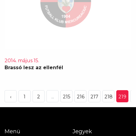
2014. május 15.
Brassó lesz az ellenfél
‹
1
2
...
215
216
217
218
219
2
Menü
Jegyek