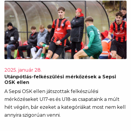
2025. január 28.
Utánpótlás-felkészülési mérkőzések a Sepsi
OSK ellen
A Sepsi OSK ellen játszottak felkészülési
mérkőzéseket U17-es és U18-as csapataink a múlt
hét végén, bár ezeket a kategóriákat most nem kell
annyira szigorúan venni.