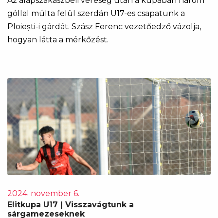
Az alapszakaszbeli vereség után a kupában három
góllal múlta felül szerdán U17-es csapatunk a
Ploiești-i gárdát. Szász Ferenc vezetőedző vázolja,
hogyan látta a mérkőzést.
2024. november 6.
Elitkupa U17 | Visszavágtunk a
sárgamezeseknek