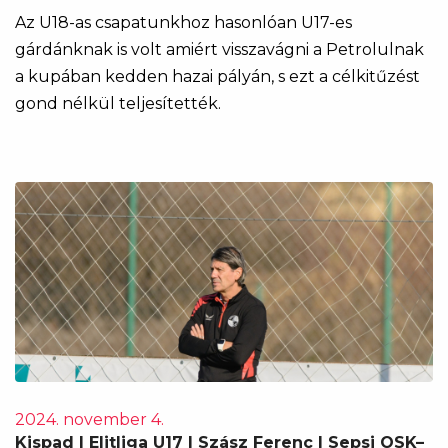
Az U18-as csapatunkhoz hasonlóan U17-es
gárdánknak is volt amiért visszavágni a Petrolulnak
a kupában kedden hazai pályán, s ezt a célkitűzést
gond nélkül teljesítették.
2024. november 4.
Kispad | Elitliga U17 | Szász Ferenc | Sepsi OSK–