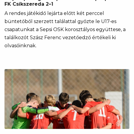
FK Csíkszereda 2–1
A rendes játékidő lejárta előtt két perccel
büntetőből szerzett találattal győzte le U17-es
csapatunkat a Sepsi OSK korosztályos együttese, a
találkozót Szász Ferenc vezetőedző értékeli ki
olvasóinknak.