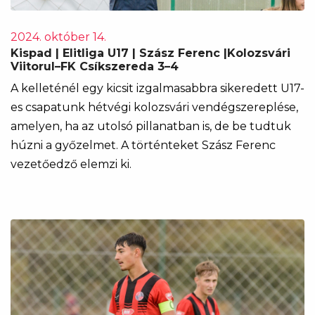
2024. október 14.
Kispad | Elitliga U17 | Szász Ferenc |Kolozsvári
Viitorul–FK Csíkszereda 3–4
A kelleténél egy kicsit izgalmasabbra sikeredett U17-
es csapatunk hétvégi kolozsvári vendégszereplése,
amelyen, ha az utolsó pillanatban is, de be tudtuk
húzni a győzelmet. A történteket Szász Ferenc
vezetőedző elemzi ki.