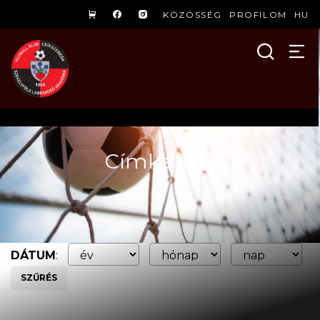
KÖZÖSSÉG
PROFILOM
HU
Címke: u17
DÁTUM
:
SZŰRÉS