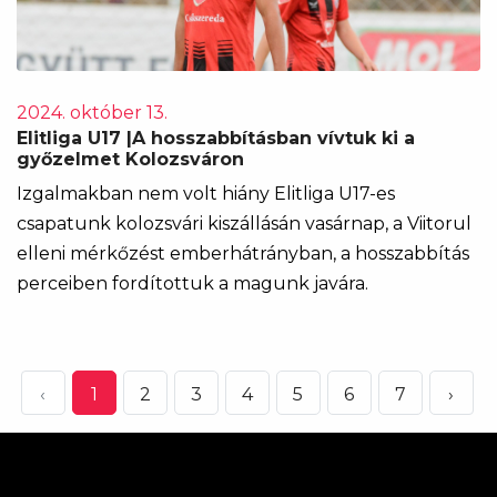
2024. október 13.
Elitliga U17 |A hosszabbításban vívtuk ki a
győzelmet Kolozsváron
Izgalmakban nem volt hiány Elitliga U17-es
csapatunk kolozsvári kiszállásán vasárnap, a Viitorul
elleni mérkőzést emberhátrányban, a hosszabbítás
perceiben fordítottuk a magunk javára.
‹
1
2
3
4
5
6
7
›