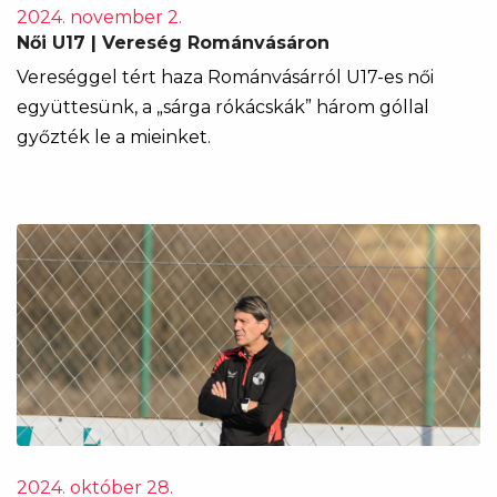
2024. november 2.
Női U17 | Vereség Románvásáron
Vereséggel tért haza Románvásárról U17-es női
együttesünk, a „sárga rókácskák” három góllal
győzték le a mieinket.
2024. október 28.