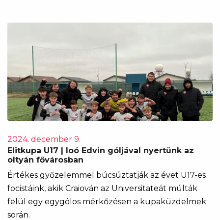
2024. december 9.
Elitkupa U17 | Ioó Edvin góljával nyertünk az
oltyán fővárosban
Értékes győzelemmel búcsúztatják az évet U17-es
focistáink, akik Craiován az Universitateát múlták
felül egy egygólos mérkőzésen a kupaküzdelmek
során.