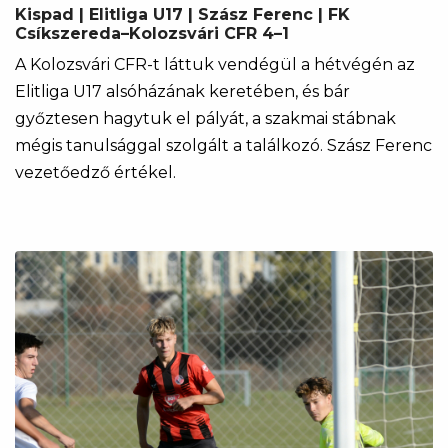
Kispad | Elitliga U17 | Szász Ferenc | FK
Csíkszereda–Kolozsvári CFR 4–1
A Kolozsvári CFR-t láttuk vendégül a hétvégén az
Elitliga U17 alsóházának keretében, és bár
győztesen hagytuk el pályát, a szakmai stábnak
mégis tanulsággal szolgált a találkozó. Szász Ferenc
vezetőedző értékel.