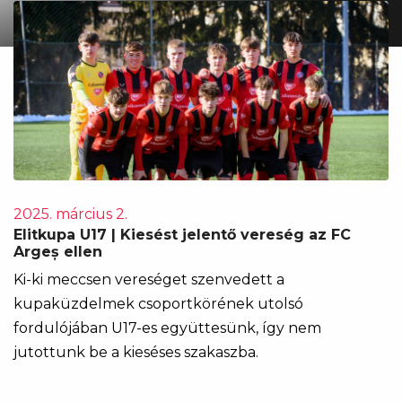
2025. március 2.
Elitkupa U17 | Kiesést jelentő vereség az FC
Argeș ellen
Ki-ki meccsen vereséget szenvedett a
kupaküzdelmek csoportkörének utolsó
fordulójában U17-es együttesünk, így nem
jutottunk be a kieséses szakaszba.