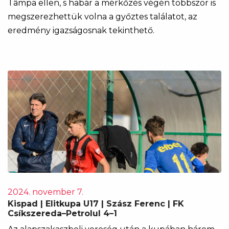
Tâmpa ellen, s habár a mérkőzés végén többször is
megszerezhettük volna a győztes találatot, az
eredmény igazságosnak tekinthető.
2024. november 7.
Kispad | Elitkupa U17 | Szász Ferenc | FK
Csíkszereda–Petrolul 4–1