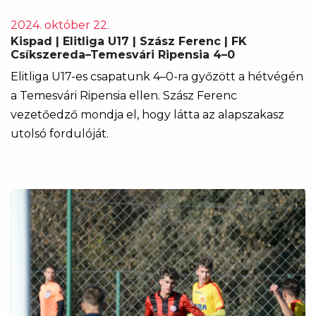
2024. október 22.
Kispad | Elitliga U17 | Szász Ferenc | FK
Csíkszereda–Temesvári Ripensia 4–0
Elitliga U17-es csapatunk 4–0-ra győzött a hétvégén
a Temesvári Ripensia ellen. Szász Ferenc
vezetőedző mondja el, hogy látta az alapszakasz
utolsó fordulóját.