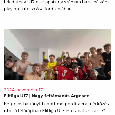
feladatnak U17-es csapatunk számára hazai pályán a
play out utolsó őszi fordulójában.
2024. november 17.
Elitliga U17 | Nagy feltámadás Argeșen
Kétgólos hátrányt tudott megfordítani a mérkőzés
utolsó félórájában Elitliga U17-es csapatunk az FC