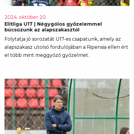
2024. október 20.
Elitliga U17 | Négygólos győzelemmel
búcsúzunk az alapszakasztól
Folytatja jó sorozatát U17-es csapatunk, amely az
alapszakasz utolsó fordulójában a Ripensia ellen ért
el több mint meggyőző győzelmet.