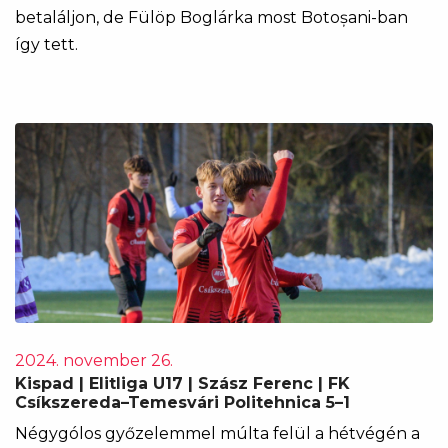
betaláljon, de Fülöp Boglárka most Botoșani-ban
így tett.
2024. november 26.
Kispad | Elitliga U17 | Szász Ferenc | FK
Csíkszereda–Temesvári Politehnica 5–1
Négygólos győzelemmel múlta felül a hétvégén a