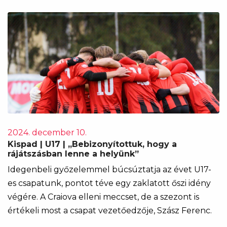
2024. december 10.
Kispad | U17 | „Bebizonyítottuk, hogy a
rájátszásban lenne a helyünk”
Idegenbeli győzelemmel búcsúztatja az évet U17-
es csapatunk, pontot téve egy zaklatott őszi idény
végére. A Craiova elleni meccset, de a szezont is
értékeli most a csapat vezetőedzője, Szász Ferenc.