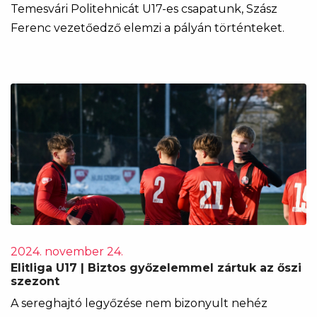
Temesvári Politehnicát U17-es csapatunk, Szász
Ferenc vezetőedző elemzi a pályán történteket.
2024. november 24.
Elitliga U17 | Biztos győzelemmel zártuk az őszi
szezont
A sereghajtó legyőzése nem bizonyult nehéz