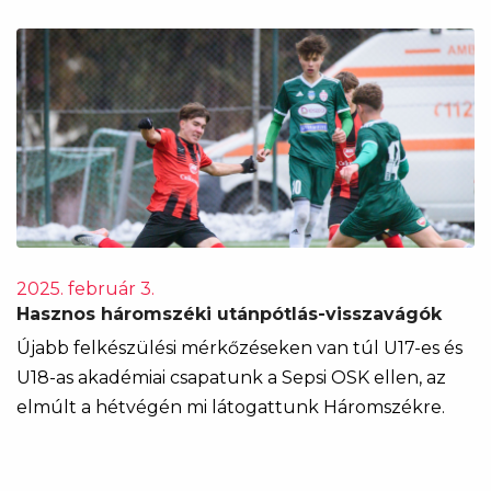
2025. február 3.
Hasznos háromszéki utánpótlás-visszavágók
Újabb felkészülési mérkőzéseken van túl U17-es és
U18-as akadémiai csapatunk a Sepsi OSK ellen, az
elmúlt a hétvégén mi látogattunk Háromszékre.