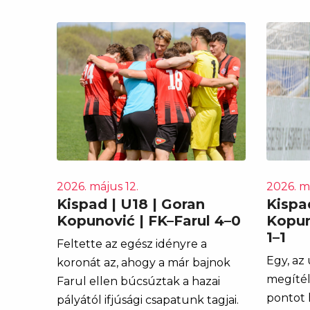
2026. május 12.
2026. m
Kispad | U18 | Goran
Kispa
Kopunović | FK–Farul 4–0
Kopun
1–1
Feltette az egész idényre a
Egy, az
koronát az, ahogy a már bajnok
megítél
Farul ellen búcsúztak a hazai
pontot 
pályától ifjúsági csapatunk tagjai.