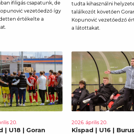
ban ifiligás csapatunk, de
tudta kihasználni helyzete
opunović vezetőedző így
találkozót követően Gora
edetten értékelte a
Kopunović vezetőedző ér
at.
a látottakat.
rilis 20.
2026. április 20.
d | U18 | Goran
Kispad | U16 | Buru