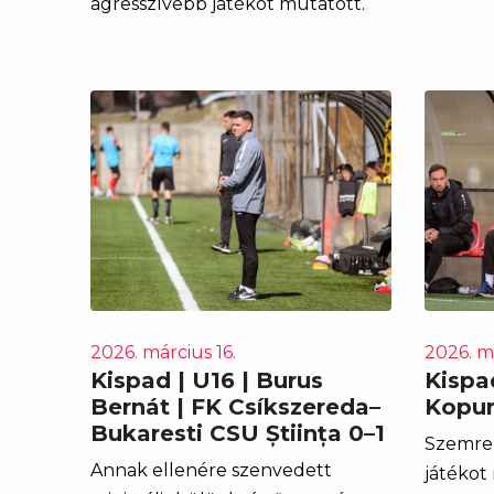
agresszívebb játékot mutatott.
2026. március 16.
2026. má
Kispad | U16 | Burus
Kispa
Bernát | FK Csíkszereda–
Kopun
Bukaresti CSU Știința 0–1
Szemre 
Annak ellenére szenvedett
játékot