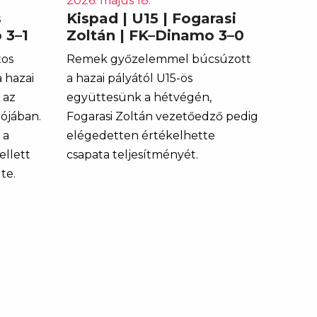
2026. május 18.
s
Kispad | U15 | Fogarasi
 3–1
Zoltán | FK–Dinamo 3–0
tos
Remek győzelemmel búcsúzott
 hazai
a hazai pályától U15-ös
 az
együttesünk a hétvégén,
lójában.
Fogarasi Zoltán vezetőedző pedig
 a
elégedetten értékelhette
ellett
csapata teljesítményét.
te.