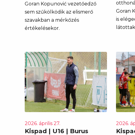
otthoná
Goran Kopunović vezetőedző
Goran K
sem szűkölködik az elismerő
is elég
szavakban a mérkőzés
látottak
értékelésekor.
2026. április 27.
2026. áp
Kispad | U16 | Burus
Kispa