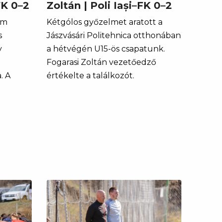
FK 0–2
Zoltán | Poli Iași–FK 0–2
om
Kétgólos győzelmet aratott a
s
Jászvásári Politehnica otthonában
y
a hétvégén U15-ös csapatunk.
Fogarasi Zoltán vezetőedző
. A
értékelte a találkozót.