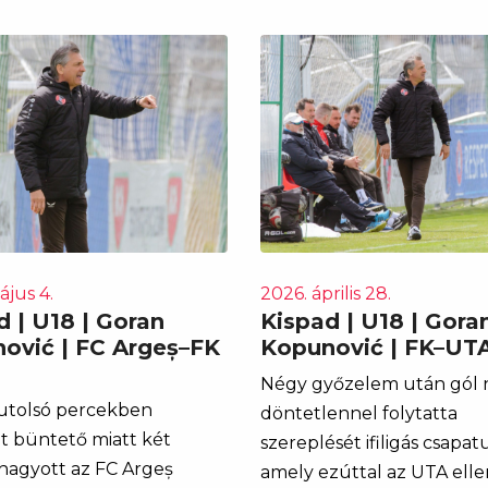
ájus 4.
2026. április 28.
d | U18 | Goran
Kispad | U18 | Gora
ović | FC Argeș–FK
Kopunović | FK–UT
Négy győzelem után gól n
 utolsó percekben
döntetlennel folytatta
t büntető miatt két
szereplését ifiligás csapat
hagyott az FC Argeș
amely ezúttal az UTA ell