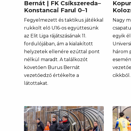
Bernát | FK Csíkszereda–
Kopun
Konstancai Farul 0–1
Koloz
Fegyelmezett és taktikus játékkal
Nagy mec
rukkolt elő U16-os együttesünk
csapatu
az Elit Liga rájátszásának 11.
egyik él
fordulójában, ám a kialakított
Universi
helyzetek ellenére ezúttal pont
három p
nélkül maradt. A találkozót
esemén
követően Burus Bernát
vezetőe
vezetőedző értékelte a
cikkből.
látottakat.