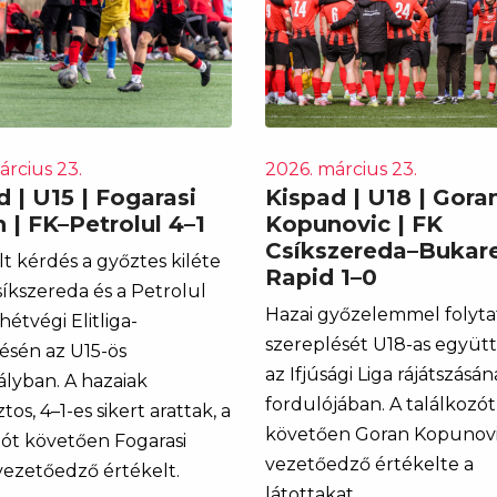
árcius 23.
2026. március 23.
 | U15 | Fogarasi
Kispad | U18 | Gora
 | FK–Petrolul 4–1
Kopunovic | FK
Csíkszereda–Bukare
t kérdés a győztes kiléte
Rapid 1–0
síkszereda és a Petrolul
Hazai győzelemmel folyta
 hétvégi Elitliga-
szereplését U18-as együt
sén az U15-ös
az Ifjúsági Liga rájátszásán
ályban. A hazaiak
fordulójában. A találkozót
os, 4–1-es sikert arattak, a
követően Goran Kopunov
zót követően Fogarasi
vezetőedző értékelte a
vezetőedző értékelt.
látottakat.