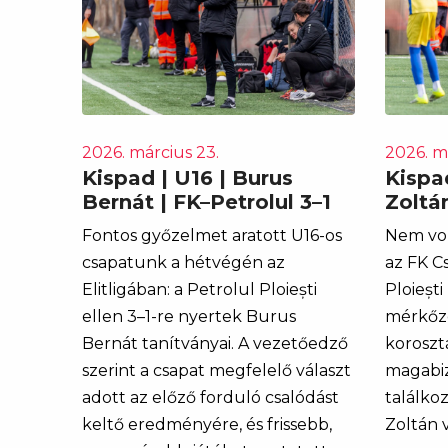
2026. március 23.
2026. m
Kispad | U16 | Burus
Kispad
Bernát | FK–Petrolul 3–1
Zoltán
Fontos győzelmet aratott U16-os
Nem vol
csapatunk a hétvégén az
az FK C
Elitligában: a Petrolul Ploiești
Ploiești
ellen 3–1-re nyertek Burus
mérkőzé
Bernát tanítványai. A vezetőedző
koroszt
szerint a csapat megfelelő választ
magabizt
adott az előző forduló csalódást
találko
keltő eredményére, és frissebb,
Zoltán 