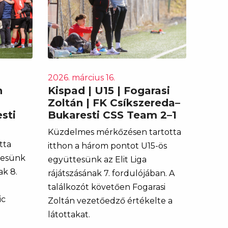
2026. március 16.
n
Kispad | U15 | Fogarasi
Zoltán | FK Csíkszereda–
sti
Bukaresti CSS Team 2–1
Küzdelmes mérkőzésen tartotta
tta
itthon a három pontot U15-ös
tesünk
együttesünk az Elit Liga
ak 8.
rájátszásának 7. fordulójában. A
találkozót követően Fogarasi
ic
Zoltán vezetőedző értékelte a
látottakat.