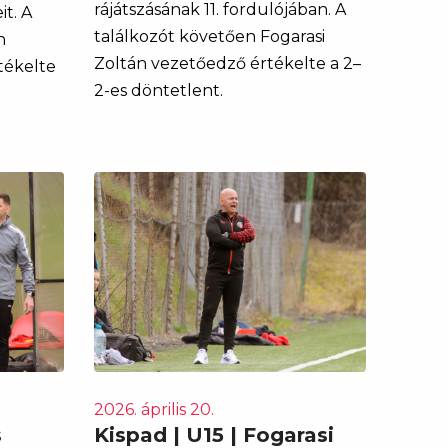
rájátszásának 11. fordulójában. A
it. A
találkozót követően Fogarasi
n
Zoltán vezetőedző értékelte a 2–
tékelte
2-es döntetlent.
2026. április 20.
s
Kispad | U15 | Fogarasi