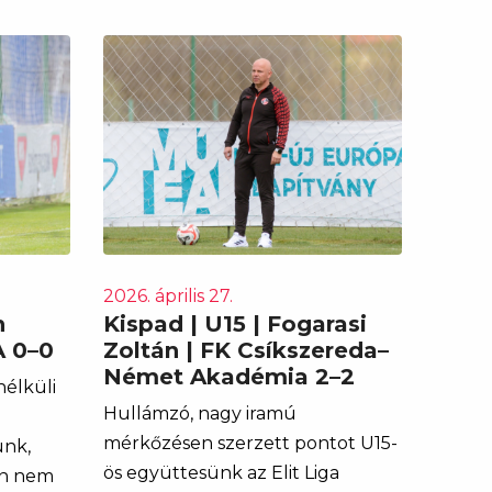
2026. április 27.
n
Kispad | U15 | Fogarasi
A 0–0
Zoltán | FK Csíkszereda–
Német Akadémia 2–2
élküli
Hullámzó, nagy iramú
mérkőzésen szerzett pontot U15-
unk,
ös együttesünk az Elit Liga
en nem