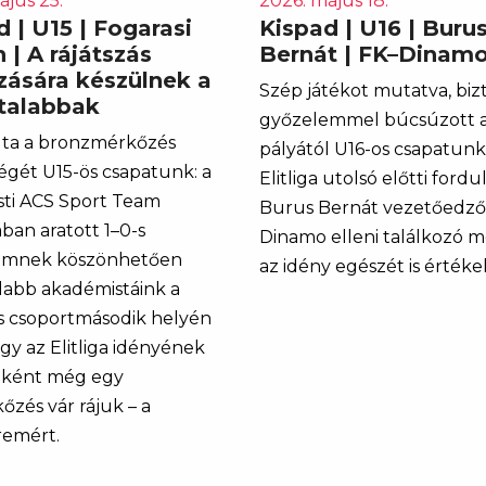
ájus 25.
2026. május 18.
 | U15 | Fogarasi
Kispad | U16 | Buru
 | A rájátszás
Bernát | FK–Dinamo
szására készülnek a
Szép játékot mutatva, biz
atalabbak
győzelemmel búcsúzott a
lta a bronzmérkőzés
pályától U16-os csapatunk
égét U15-ös csapatunk: a
Elitliga utolsó előtti fordu
ti ACS Sport Team
Burus Bernát vezetőedző
ban aratott 1–0-s
Dinamo elleni találkozó m
emnek köszönhetően
az idény egészét is értékel
alabb akadémistáink a
ás csoportmásodik helyén
így az Elitliga idényének
aként még egy
őzés vár rájuk – a
remért.