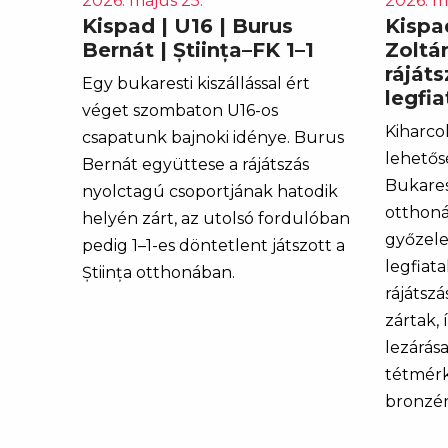
2026. május 25.
2026. m
Kispad | U16 | Burus
Kispad
Bernát | Știința–FK 1–1
Zoltán
ráját
Egy bukaresti kiszállással ért
legfi
véget szombaton U16-os
Kiharco
csapatunk bajnoki idénye. Burus
lehetős
Bernát együttese a rájátszás
Bukares
nyolctagú csoportjának hatodik
otthoná
helyén zárt, az utolsó fordulóban
győzel
pedig 1–1-es döntetlent játszott a
legfiat
Știința otthonában.
rájátsz
zártak, 
lezárás
tétmérk
bronzé