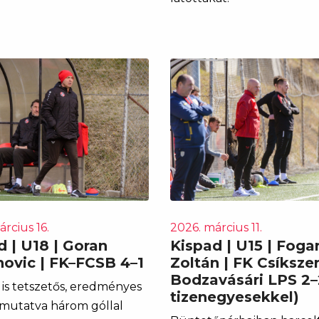
rcius 16.
2026. március 11.
d | U18 | Goran
Kispad | U15 | Fogar
ovic | FK–FCSB 4–1
Zoltán | FK Csíksze
Bodzavásári LPS 2–
is tetszetős, eredményes
tizenegyesekkel)
 mutatva három góllal