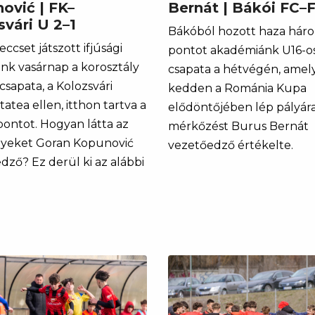
ović | FK–
Bernát | Bákói FC–
svári U 2–1
Bákóból hozott haza hár
cset játszott ifjúsági
pontot akadémiánk U16-o
nk vasárnap a korosztály
csapata a hétvégén, amel
csapata, a Kolozsvári
kedden a Románia Kupa
tatea ellen, itthon tartva a
elődöntőjében lép pályára
ontot. Hogyan látta az
mérkőzést Burus Bernát
yeket Goran Kopunović
vezetőedző értékelte.
dző? Ez derül ki az alábbi