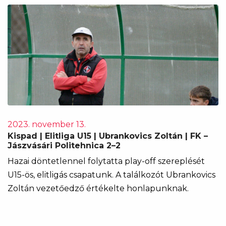
2023. november 13.
Kispad | Elitliga U15 | Ubrankovics Zoltán | FK –
Jászvásári Politehnica 2–2
Hazai döntetlennel folytatta play-off szereplését
U15-ös, elitligás csapatunk. A találkozót Ubrankovics
Zoltán vezetőedző értékelte honlapunknak.