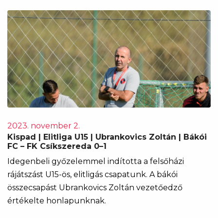
2023. november 2.
Kispad | Elitliga U15 | Ubrankovics Zoltán | Bákói
FC – FK Csíkszereda 0–1
Idegenbeli győzelemmel indította a felsőházi
rájátszást U15-ös, elitligás csapatunk. A bákói
összecsapást Ubrankovics Zoltán vezetőedző
értékelte honlapunknak.