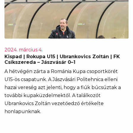
2024. március 4.
Kispad | Rokupa U15 | Ubrankovics Zoltán | FK
Csíkszereda – Jászvásár 0–1
A hétvégén zárta a Románia Kupa csoportkörét
U15-ös csapatunk. A Jászvásári Politehnica elleni
hazai vereség azt jelenti, hogy a fiúk búcsúztak a
további kupaküzdelmektől. A találkozót
Ubrankovics Zoltán vezetőedző értékelte
honlapunknak.