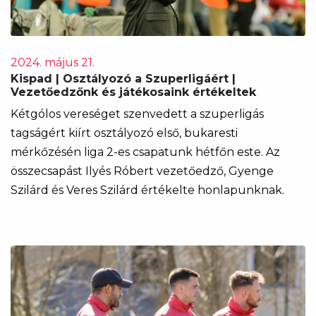
2024. május 21.
Kispad | Osztályozó a Szuperligáért |
Vezetőedzőnk és játékosaink értékeltek
Kétgólos vereséget szenvedett a szuperligás
tagságért kiírt osztályozó első, bukaresti
mérkőzésén liga 2-es csapatunk hétfőn este. Az
összecsapást Ilyés Róbert vezetőedző, Gyenge
Szilárd és Veres Szilárd értékelte honlapunknak.