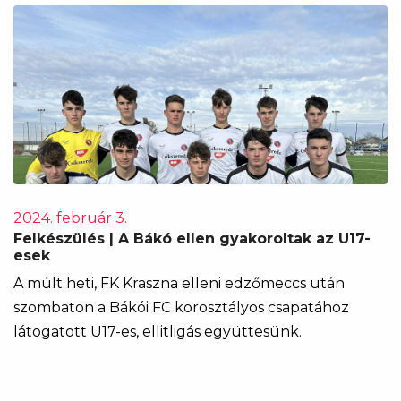
2024. február 3.
Felkészülés | A Bákó ellen gyakoroltak az U17-
esek
A múlt heti, FK Kraszna elleni edzőmeccs után
szombaton a Bákói FC korosztályos csapatához
látogatott U17-es, ellitligás együttesünk.