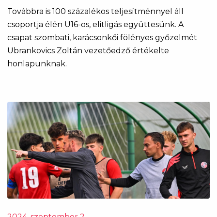
Továbbra is 100 százalékos teljesítménnyel áll
csoportja élén U16-os, elitligás együttesünk. A
csapat szombati, karácsonkői fölényes győzelmét
Ubrankovics Zoltán vezetőedző értékelte
honlapunknak.
2024. szeptember 2.