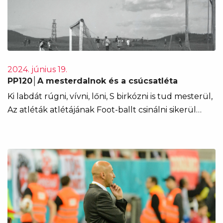
2024. június 19.
PP120│A mesterdalnok és a csúcsatléta
Ki labdát rúgni, vívni, lőni, S birkózni is tud mesterül,
Az atléták atlétájának Foot-ballt csinálni sikerül…