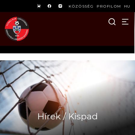
KÖZÖSSÉG
PROFILOM
HU
Hírek / Kispad