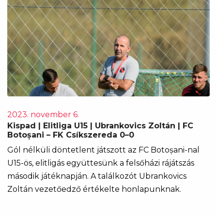
2023. november 6.
Kispad | Elitliga U15 | Ubrankovics Zoltán | FC
Botoșani – FK Csíkszereda 0–0
Gól nélküli döntetlent játszott az FC Botoșani-nal
U15-ös, elitligás együttesünk a felsőházi rájátszás
második játéknapján. A találkozót Ubrankovics
Zoltán vezetőedző értékelte honlapunknak.