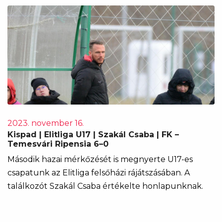
2023. november 16.
Kispad | Elitliga U17 | Szakál Csaba | FK –
Temesvári Ripensia 6–0
Második hazai mérkőzését is megnyerte U17-es
csapatunk az Elitliga felsőházi rájátszásában. A
találkozót Szakál Csaba értékelte honlapunknak.