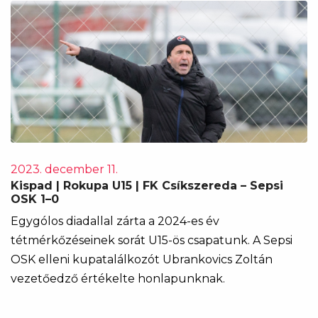
2023. december 11.
Kispad | Rokupa U15 | FK Csíkszereda – Sepsi
OSK 1–0
Egygólos diadallal zárta a 2024-es év
tétmérkőzéseinek sorát U15-ös csapatunk. A Sepsi
OSK elleni kupatalálkozót Ubrankovics Zoltán
vezetőedző értékelte honlapunknak.