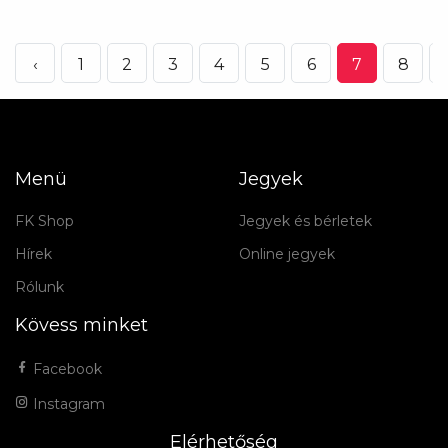
‹
1
2
3
4
5
6
7
8
Menü
Jegyek
FK Shop
Jegyek és bérletek
Hírek
Online jegyek
Rólunk
Kövess minket
Facebook
Instagram
Elérhetőség