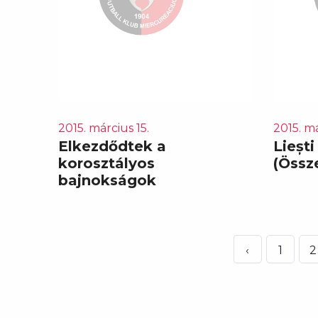
2015. március 15.
2015. má
Elkezdődtek a
Liești
korosztályos
(Össz
bajnokságok
‹
1
2