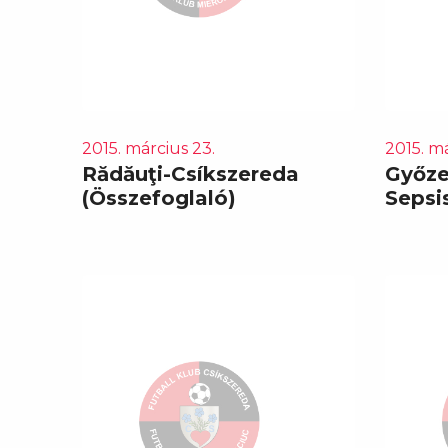
2015. március 23.
2015. má
Rădăuţi-Csíkszereda
Győz
(Összefoglaló)
Sepsi