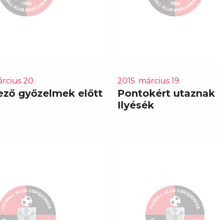
rcius 20.
2015. március 19.
ező győzelmek előtt
Pontokért utaznak
Ilyésék