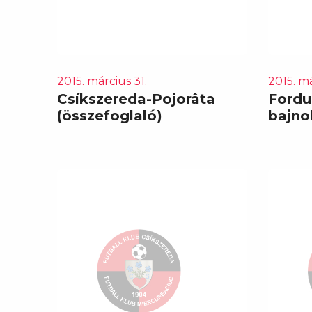
2015. március 31.
2015. má
Csíkszereda-Pojorâta
Fordu
(összefoglaló)
bajn