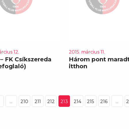
rcius 12.
2015. március 11.
 – FK Csíkszereda
Három pont marad
efoglaló)
itthon
...
210
211
212
213
214
215
216
...
2