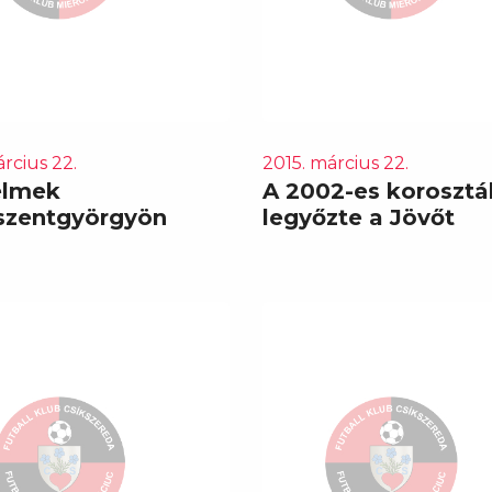
rcius 22.
2015. március 22.
elmek
A 2002-es korosztá
szentgyörgyön
legyőzte a Jövőt