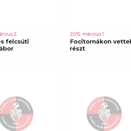
rcius 2.
2015. március 1.
s felcsúti
Focitornákon vette
ábor
részt