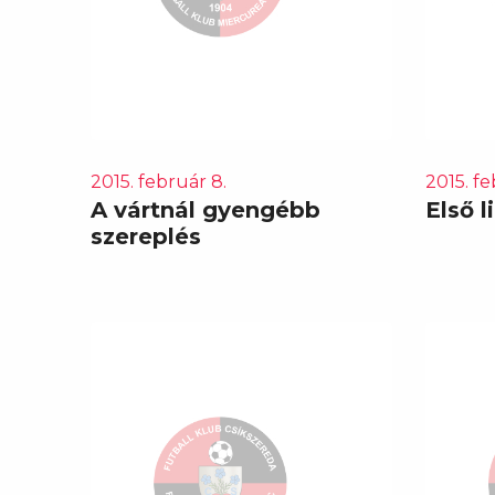
2015. február 8.
2015. fe
A vártnál gyengébb
Első l
szereplés