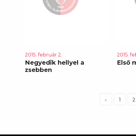
2015. február 2.
2015. fe
Negyedik hellyel a
Első 
zsebben
‹
1
2