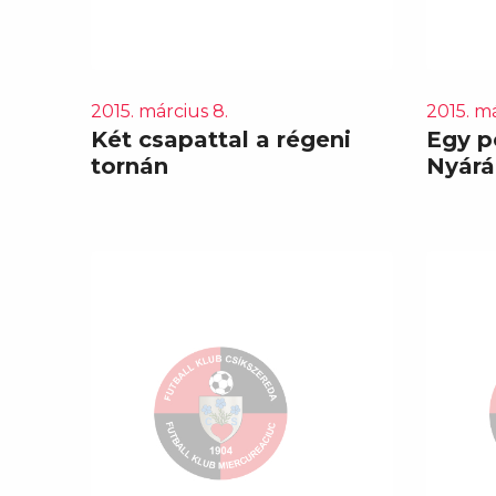
2015. március 8.
2015. má
Két csapattal a régeni
Egy p
tornán
Nyárá