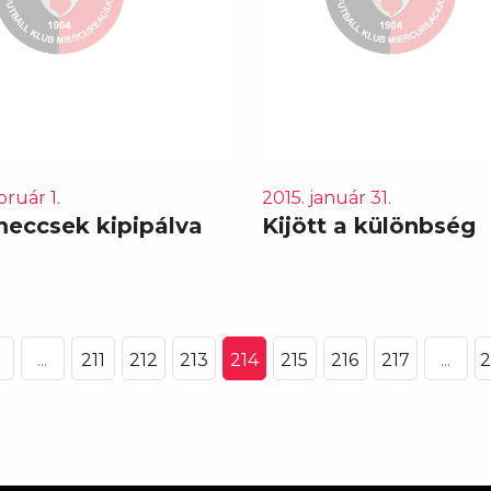
bruár 1.
2015. január 31.
meccsek kipipálva
Kijött a különbség
...
211
212
213
214
215
216
217
...
2