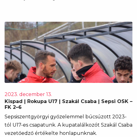
2023. december 13.
Kispad | Rokupa U17 | Szakál Csaba | Sepsi OSK –
FK 2–6
Sepsiszentgyörgyi győzelemmel búcsúzott 2023-
tól U17-es csapatunk. A kupatalálkozót Szakál Csaba
vezetőedző értékelte honlapunknak.