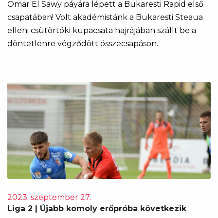
Omar El Sawy páyára lépett a Bukaresti Rapid első
csapatában! Volt akadémistánk a Bukaresti Steaua
elleni csütörtöki kupacsata hajrájában szállt be a
döntetlenre végződött összecsapáson.
2023. szeptember 27.
Liga 2 | Újabb komoly erőpróba következik