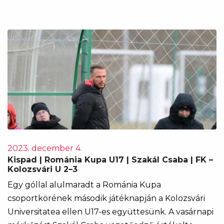
2023. december 4.
Kispad | Románia Kupa U17 | Szakál Csaba | FK –
Kolozsvári U 2–3
Egy góllal alulmaradt a Románia Kupa
csoportkörének második játéknapján a Kolozsvári
Universitatea ellen U17-es együttesünk. A vasárnapi