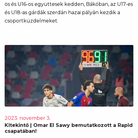
ös és U16-os együttesek kedden, Bákóban, az U17-es
és U18-as gárdák szerdán hazai pályán kezdik a
csoportküzdelmeket.
2023. november 3.
Kitekintő | Omar El Sawy bemutatkozott a Rapid
csapatában!