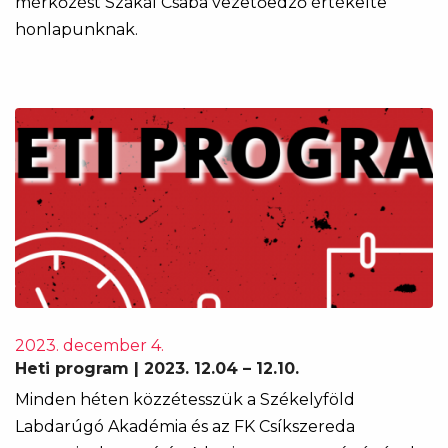
mérkőzést Szakál Csaba vezetőedző értékelte
honlapunknak.
2023. december 4.
Heti program | 2023. 12.04 – 12.10.
Minden héten közzétesszük a Székelyföld
Labdarúgó Akadémia és az FK Csíkszereda