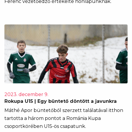
Ferenc vezetőedző értékelte honlapunknak.
2023. december 9.
Rokupa U15 | Egy büntető döntött a javunkra
Máthé Apor büntetőből szerzett találatával itthon
tartotta a három pontot a Románia Kupa
csoportkörében U15-ös csapatunk.