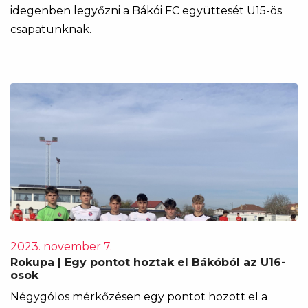
idegenben legyőzni a Bákói FC együttesét U15-ös
csapatunknak.
2023. november 7.
Rokupa | Egy pontot hoztak el Bákóból az U16-
osok
Négygólos mérkőzésen egy pontot hozott el a