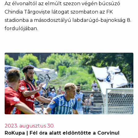
Az élvonaltól az elmúlt szezon végén búcsúzó
Chindia Târgoviște látogat szombaton az FK
stadionba a másodosztályú labdarúgó-bajnokság 8.
fordulójában.
2023. augusztus 30.
RoKupa | Fél óra alatt eldöntötte a Corvinul