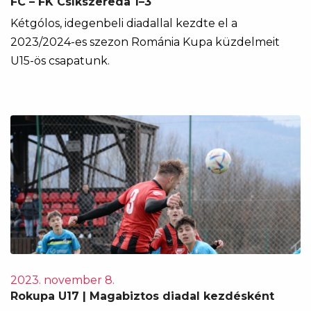
FC – FK Csíkszereda 1–3
Kétgólos, idegenbeli diadallal kezdte el a
2023/2024-es szezon Románia Kupa küzdelmeit
U15-ös csapatunk.
2023. november 8.
Rokupa U17 | Magabiztos diadal kezdésként