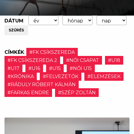
DÁTUM
:
SZŰRÉS
CÍMKÉK
:
#FK CSÍKSZEREDA
#FK CSÍKSZEREDA 2
#NŐI CSAPAT
#U18
#U17
#U16
#U15
#NŐI U15
#KRÓNIKA
#FELVEZETŐK
#ELEMZÉSEK
#RÁDULY RÓBERT KÁLMÁN
#FARKAS ENDRE
#SZÉP ZOLTÁN