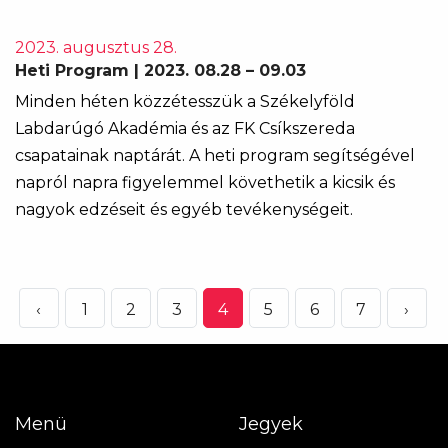
2023. augusztus 28.
Heti Program | 2023. 08.28 – 09.03
Minden héten közzétesszük a Székelyföld
Labdarúgó Akadémia és az FK Csíkszereda
csapatainak naptárát. A heti program segítségével
napról napra figyelemmel követhetik a kicsik és
nagyok edzéseit és egyéb tevékenységeit.
‹
1
2
3
4
5
6
7
›
Menü
Jegyek