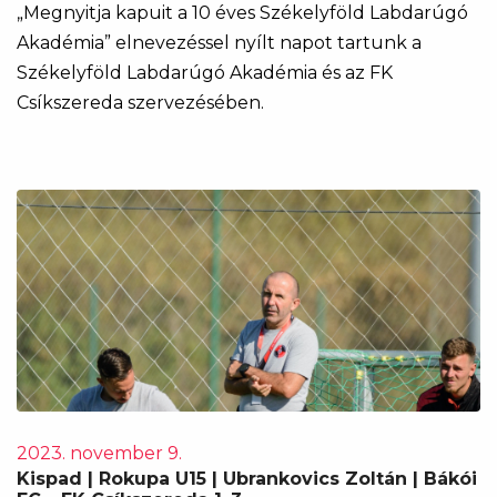
„Megnyitja kapuit a 10 éves Székelyföld Labdarúgó
Akadémia” elnevezéssel nyílt napot tartunk a
Székelyföld Labdarúgó Akadémia és az FK
Csíkszereda szervezésében.
2023. november 9.
Kispad | Rokupa U15 | Ubrankovics Zoltán | Bákói